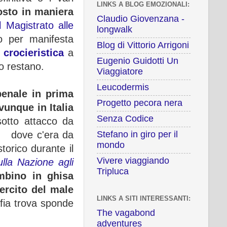
LINKS A BLOG EMOZIONALI:
sto in maniera
Claudio Giovenzana -
 Magistrato alle
longwalk
 per manifesta
Blog di Vittorio Arrigoni
crocieristica
a
Eugenio Guidotti Un
o restano.
Viaggiatore
Leucodermis
penale in prima
Progetto pecora nera
unque in Italia
Senza Codice
otto attacco da
k, dove c'era da
Stefano in giro per il
mondo
torico durante il
Vivere viaggiando
ulla Nazione agli
Tripluca
mbino in ghisa
ercito del male
LINKS A SITI INTERESSANTI:
ia trova sponde
The vagabond
adventures