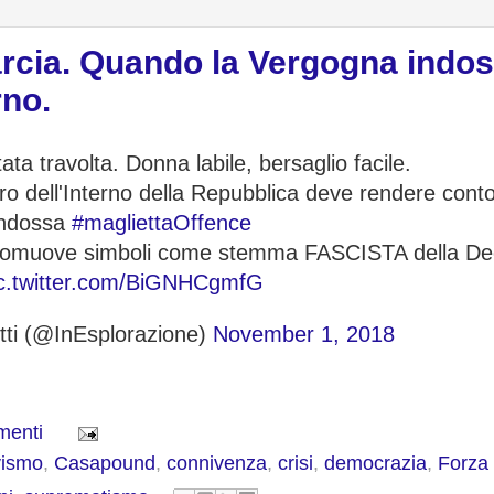
omarcia. Quando la Vergogna indos
rno.
ata travolta. Donna labile, bersaglio facile.
ro dell'Interno della Repubblica deve rendere cont
indossa
#magliettaOffence
 promuove simboli come stemma FASCISTA della D
c.twitter.com/BiGNHCgmfG
tti (@InEsplorazione)
November 1, 2018
menti
vismo
,
Casapound
,
connivenza
,
crisi
,
democrazia
,
Forza