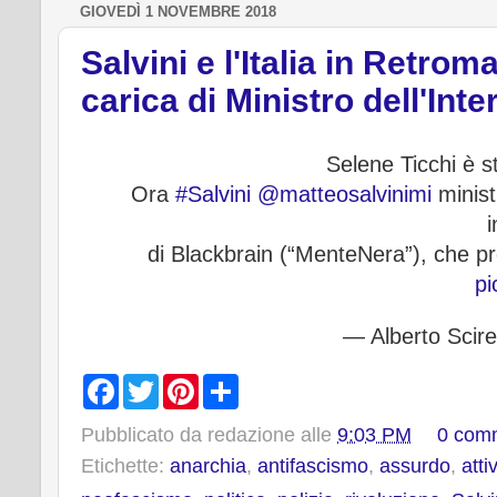
GIOVEDÌ 1 NOVEMBRE 2018
Salvini e l'Italia in Retr
carica di Ministro dell'Inte
Selene Ticchi è st
Ora
#Salvini
@matteosalvinimi
minist
di Blackbrain (“MenteNera”), che
pi
— Alberto Scire
F
T
P
S
a
w
i
h
c
i
n
a
Pubblicato da
redazione
alle
9:03 PM
0 com
e
t
t
r
b
t
e
e
Etichette:
anarchia
,
antifascismo
,
assurdo
,
atti
o
e
r
o
r
e