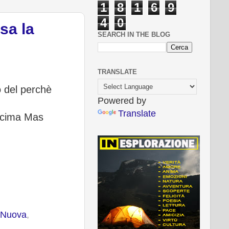
1
8
1
6
9
4
0
sa la
SEARCH IN THE BLOG
TRANSLATE
o del perchè
Powered by
Translate
ecima Mas
 Nuova
,