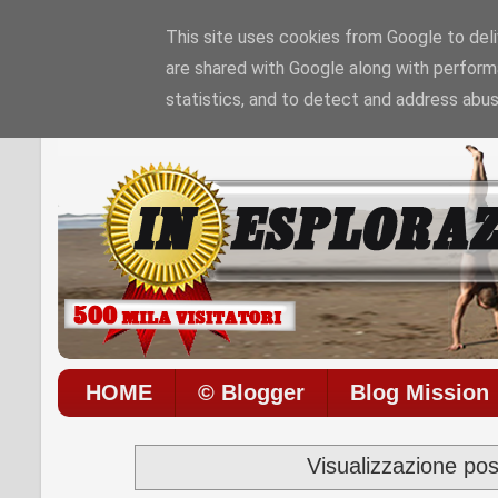
This site uses cookies from Google to deliv
are shared with Google along with perform
Sono le
8:49:13 PM
di
Giovedì 06 / 08 / 202
statistics, and to detect and address abus
HOME
© Blogger
Blog Mission
Visualizzazione pos