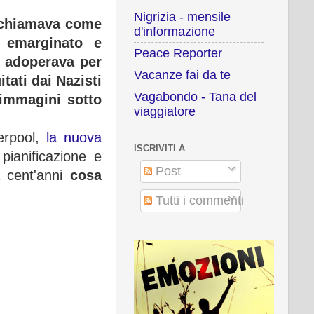
Nigrizia - mensile
richiamava come
d'informazione
e emarginato e
Peace Reporter
i adoperava per
Vacanze fai da te
tati dai Nazisti
Vagabondo - Tana del
 immagini sotto
viaggiatore
verpool,
la nuova
ISCRIVITI A
 pianificazione e
Post
a cent'anni
cosa
Tutti i commenti