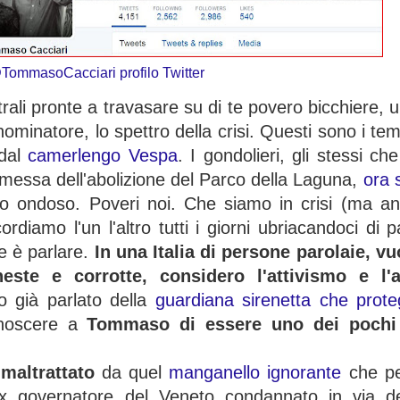
TommasoCacciari profilo Twitter
ali pronte a travasare su di te povero bicchiere, u
natore, lo spettro della crisi. Questi sono i tem
 dal
camerlengo Vespa
. I gondolieri, gli stessi c
omessa dell'abolizione del Parco della Laguna,
ora 
to ondoso. Poveri noi. Che siamo in crisi (ma 
ordiamo l'un l'altro tutti i giorni ubriacandoci di 
te è parlare.
In una Italia di persone parolaie, v
oneste e corrotte, considero l'attivismo e l'
o già parlato della
guardiana sirenetta che prot
onoscere a
Tommaso di essere uno dei pochi v
maltrattato
da quel
manganello ignorante
che pe
 governatore del Veneto condannato in via defi