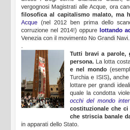
vergognosi Magistrati alle Acque, ora canc
filosofica al capitalismo malato, ma 
Acque
(nel 2012 ben prima dello scan
corruzione nel 2014!) oppure
lottando a
Venezia con il movimento No Grandi Navi. 
.
Tutti bravi a parole
persona.
La lotta costa
e nel mondo
(esempl
Turchia e ISIS)
,
anche 
lottare per grandi idea
quale la condotta viole
occhi del mondo inte
costituzionale che c
che striscia banale d
in apparati dello Stato.