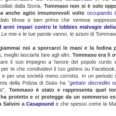
ellati dalla Storia,
Tommaso non si è solo oppo
ha anche agito innumerevoli volte
occupando il
dalo Mose e ben prima che venisse soppresso
d armi impari contro le lobbies malvagie della 
Le mie e le tue parole vanno, le azioni di Tommas
, giammai noi a sporcarci le mani e la fedina 
, meglio lasciarla fare agli altri.
Tommaso era lì ov
are il suo impegno a favore del popolo curdo s
per te che condividevi il tuo gattino su Faceboo
li e per una società meno corrotta. In un periodo s
nta della Polizia di Stato ha "
gettato discredito s
ro
",
Tommaso è stato e rappresenta quel to
i ha protetto e ci protegge da un sommerso es
a Salvini a
Casapound
e che spesso come la Maf