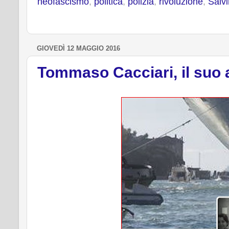
neofascismo
,
politica
,
polizia
,
rivoluzione
,
Salvi
k
s
t
GIOVEDÌ 12 MAGGIO 2016
Tommaso Cacciari, il suo at