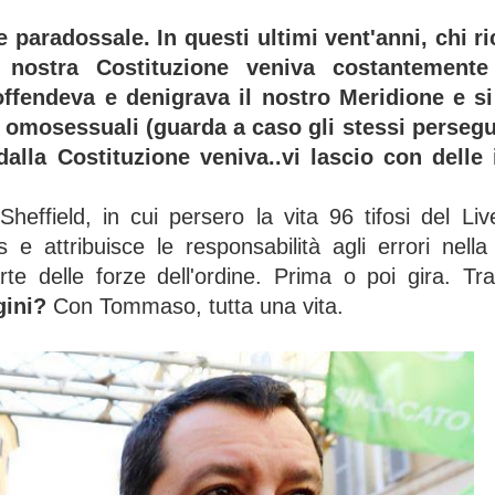
 paradossale. In questi ultimi vent'anni, chi 
a nostra Costituzione veniva costantement
offendeva e denigrava il nostro Meridione e s
i omosessuali (guarda a caso gli stessi persegui
dalla Costituzione veniva..vi lascio con delle
Sheffield, in cui persero la vita 96 tifosi del Li
e attribuisce le responsabilità agli errori nella
rte delle forze dell'ordine. Prima o poi gira. Tr
agini?
Con Tommaso, tutta una vita.