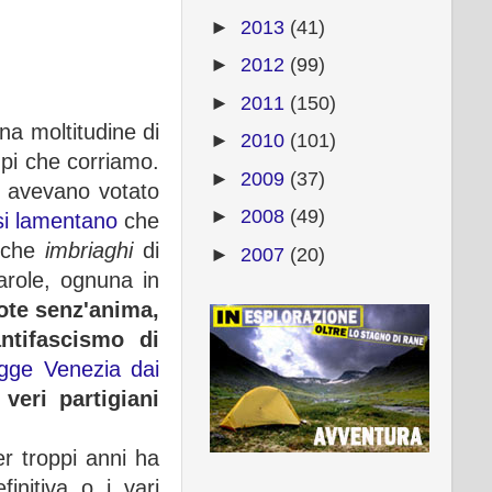
►
2013
(41)
►
2012
(99)
►
2011
(150)
na moltitudine di
►
2010
(101)
pi che corriamo.
►
2009
(37)
he avevano votato
►
2008
(49)
si lamentano
che
anche
imbriaghi
di
►
2007
(20)
parole, ognuna in
uote senz'anima,
antifascismo di
egge Venezia dai
eri partigiani
r troppi anni ha
nitiva o i vari