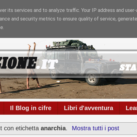
er its services and to analyze traffic. Your IP address and user
ance and security metrics to ensure quality of service, generat
6
Il blog è in onda da
6956 giorni
con
711
articoli
e
586
e.
Il Blog in cifre
Libri d'avventura
Lea
t con etichetta
anarchia
.
Mostra tutti i post