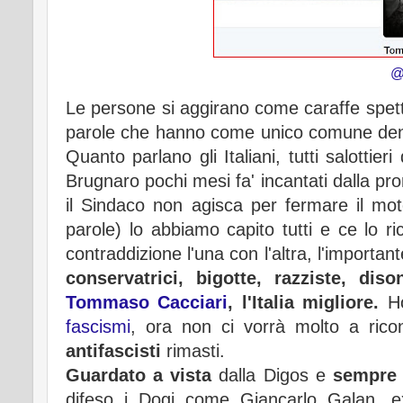
@
Le persone si aggirano come caraffe spettr
parole che hanno come unico comune denomi
Quanto parlano gli Italiani, tutti salottieri
Brugnaro pochi mesi fa' incantati dalla pr
il Sindaco non agisca per fermare il mo
parole) lo abbiamo capito tutti e ce lo ric
contraddizione l'una con l'altra, l'importan
conservatrici, bigotte, razziste, dis
Tommaso Cacciari
, l'Italia migliore.
H
fascismi
, ora non ci vorrà molto a ric
antifascisti
rimasti.
Guardato a vista
dalla Digos e
sempre 
difeso i Dogi come Giancarlo Galan, ex