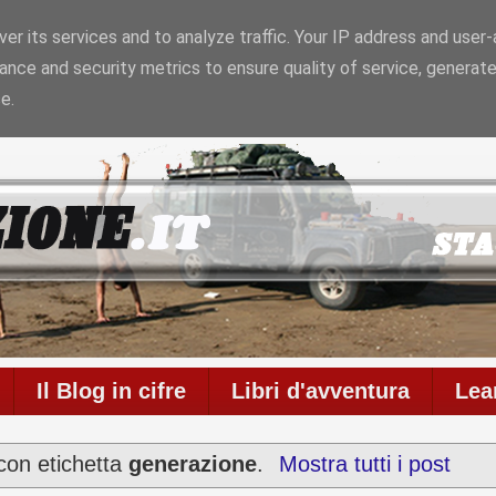
er its services and to analyze traffic. Your IP address and user
ance and security metrics to ensure quality of service, generat
l blog è in onda da
6958 giorni
con
711
articoli
e
586
co
e.
Il Blog in cifre
Libri d'avventura
Lea
con etichetta
generazione
.
Mostra tutti i post