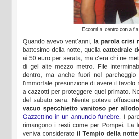
Eccomi al centro con a fi
Quando avevo vent'anni,
la parola crisi
battesimo della notte, quella
cattedrale d
ai 50 euro per serata, ma c'era chi ne me
di gel alte mezzo metro. File intermina
dentro, ma anche fuori nel parcheggio p
l'immortale presunzione di avere il tavolo 
a cazzotti per proteggere quel primato. Non
del sabato sera. Niente poteva offuscare 
vacuo specchietto vanitoso per allodo
Gazzettino in un annuncio funebre
. I par
rimangono i resti come per Pompei. La lav
veniva considerato
il Tempio della notte