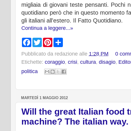
migliaia di giovani teste pensanti. Pochi
quotidiano però che in questo momento fa u
gli italiani all'estero. Il Fatto Quotidiano.
Continua a leggere...»
F
T
P
S
a
w
i
h
c
i
n
a
Pubblicato da
redazione
alle
1:28 PM
0 com
e
t
t
r
b
t
e
e
Etichette:
coraggio
,
crisi
,
cultura
,
disagio
,
Edito
o
e
r
o
r
e
politica
k
s
t
MARTEDÌ 1 MAGGIO 2012
Will the great Italian food
machine? The italian way.