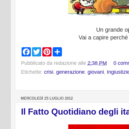
Un grande op
Vai a capire perché
F
T
P
S
a
w
i
h
c
i
n
a
Pubblicato da
redazione
alle
2:38 PM
0 com
e
t
t
r
b
t
e
e
Etichette:
crisi
,
generazione
,
giovani
,
Ingiustizi
o
e
r
o
r
e
k
s
t
MERCOLEDÌ 25 LUGLIO 2012
Il Fatto Quotidiano degli ita