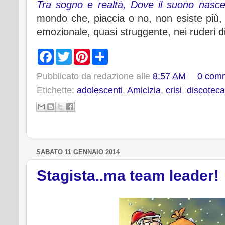
Tra sogno e realtà, Dove il suono nasce 
mondo che, piaccia o no, non esiste più, 
emozionale, quasi struggente, nei ruderi d
F
T
P
S
a
w
i
h
c
i
n
a
Pubblicato da
redazione
alle
8:57 AM
0 com
e
t
t
r
b
t
e
e
Etichette:
adolescenti
,
Amicizia
,
crisi
,
discoteca
o
e
r
o
r
e
k
s
t
SABATO 11 GENNAIO 2014
Stagista..ma team leader!