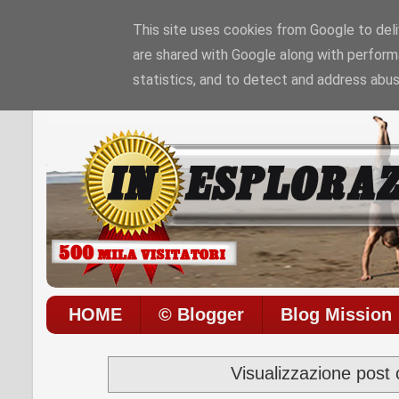
This site uses cookies from Google to deliv
are shared with Google along with perform
Sono le
1:21:6 PM
di
Sabato 08 / 08 / 2026
I
statistics, and to detect and address abus
HOME
© Blogger
Blog Mission
Visualizzazione post 