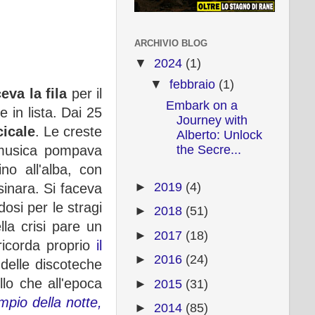
ARCHIVIO BLOG
▼
2024
(1)
▼
febbraio
(1)
ceva la fila
per il
Embark on a
e in lista. Dai 25
Journey with
cicale
. Le creste
Alberto: Unlock
the Secre...
a musica pompava
no all'alba, con
►
2019
(4)
sinara. Si faceva
osi per le stragi
►
2018
(51)
lla crisi pare un
►
2017
(18)
 ricorda proprio
il
►
2016
(24)
, delle discoteche
llo che all'epoca
►
2015
(31)
mpio della notte,
►
2014
(85)