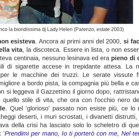
anco la biondissima dj Lady Helen (Parenzo, estate 2003)
 non esisteva
. Ancora ai primi anni del 2000,
si fa
ella vita
, la discoteca. Essere in lista, o non esser
tteva centinaia, nessuno lesinava ed era
pieno di 
bili di sigarette accese in trepidante attesa. L
er le macchine dei truzzi. Le serate vissute fi
migliore a bordo pista, la compagnia più bella e ca
 si leggeva il Gazzettino il giorno dopo, rattristand
quello stile di vita, che ora con l'occhio nero de
le
. Quel 'glorioso' passato non esiste più, ce lo
cheggi deserti, i muri scrostati, i divanetti distrutti
a della crisi ha lasciato solo lo scheletro di que
:
'
Prendimi per mano, Io ti porterò con me, Nel te