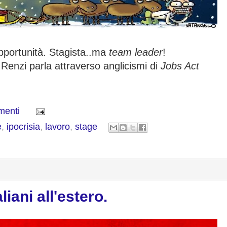
portunità. Stagista..ma
team leader
!
 Renzi parla attraverso anglicismi di
Jobs Act
menti
e
,
ipocrisia
,
lavoro
,
stage
liani all'estero.