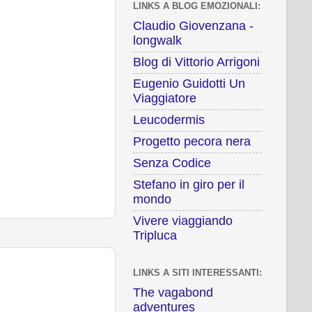
LINKS A BLOG EMOZIONALI:
Claudio Giovenzana -
longwalk
Blog di Vittorio Arrigoni
Eugenio Guidotti Un
Viaggiatore
Leucodermis
Progetto pecora nera
Senza Codice
Stefano in giro per il
mondo
Vivere viaggiando
Tripluca
LINKS A SITI INTERESSANTI:
The vagabond
adventures