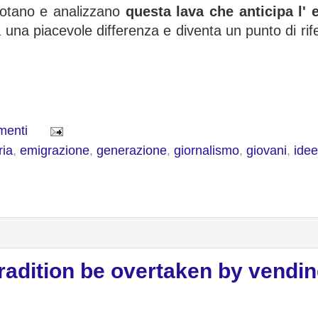
 notano e analizzano
questa lava che anticipa l' 
na piacevole differenza e diventa un punto di rife
menti
ria
,
emigrazione
,
generazione
,
giornalismo
,
giovani
,
idee
 tradition be overtaken by vendi