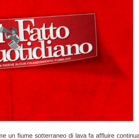
me un fiume sotterraneo di lava fa affluire continu