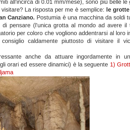
gmiti all’incirca di 0.01 mm/mese), sono più belle le
 visitare? La risposta per me è semplice:
le grotte
San Canziano.
Postumia è una macchina da soldi turi
di pensare (l'unica grotta al mondo ad avere il 
torio per coloro che vogliono addentrarsi al loro i
onsiglio caldamente piuttosto di visitare il vic
ressante anche da attuare ingordamente in un
li orari ed essere dinamici) è la seguente
1) Grot
edjama