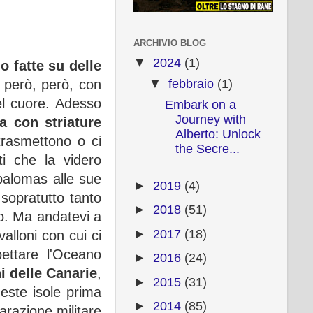
ARCHIVIO BLOG
▼
2024
(1)
o fatte su delle
▼
febbraio
(1)
 però, però, con
l cuore. Adesso
Embark on a
Journey with
a con striature
Alberto: Unlock
trasmettono o ci
the Secre...
i che la videro
spalomas alle sue
►
2019
(4)
sopratutto tanto
►
2018
(51)
so. Ma andatevi a
►
2017
(18)
alloni con cui ci
ettare l'Oceano
►
2016
(24)
i delle Canarie
,
►
2015
(31)
este isole prima
►
2014
(85)
parazione militare