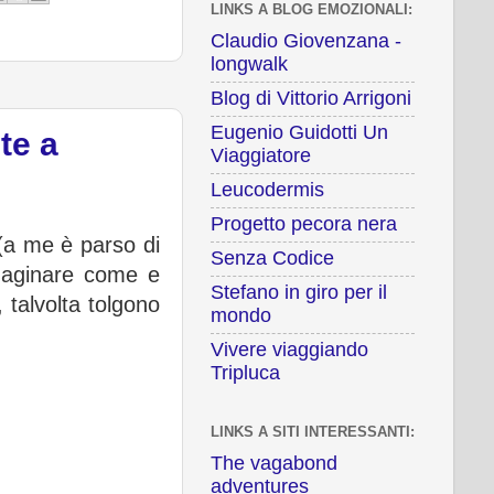
LINKS A BLOG EMOZIONALI:
Claudio Giovenzana -
longwalk
Blog di Vittorio Arrigoni
Eugenio Guidotti Un
te a
Viaggiatore
Leucodermis
Progetto pecora nera
(a me è parso di
Senza Codice
mmaginare come e
Stefano in giro per il
 talvolta tolgono
mondo
Vivere viaggiando
Tripluca
LINKS A SITI INTERESSANTI:
The vagabond
adventures