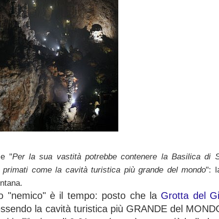
le "
Per la sua vastità potrebbe contenere la Basilica di S
i primati come la cavità turistica più grande del mondo
": 
ntana.
ro "nemico" è il tempo: posto che la
Grotta del G
a essendo la cavità turistica più GRANDE del MOND