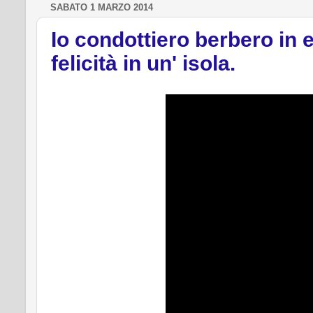
SABATO 1 MARZO 2014
Io condottiero berbero in 
felicità in un' isola.