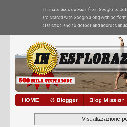
This site uses cookies from Google to deliv
are shared with Google along with perform
Sono le
10:31:19 AM
di
Sabato 08 / 08 / 202
statistics, and to detect and address abus
HOME
© Blogger
Blog Mission
Visualizzazione p