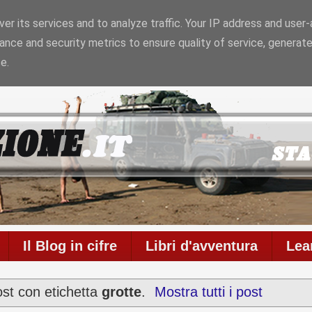
er its services and to analyze traffic. Your IP address and user
ance and security metrics to ensure quality of service, generat
6
Il blog è in onda da
6958 giorni
con
711
articoli
e
586
e.
Il Blog in cifre
Libri d'avventura
Lea
ost con etichetta
grotte
.
Mostra tutti i post