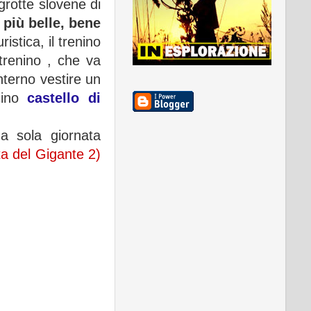
 grotte slovene di
 più belle, bene
stica, il trenino
trenino , che va
nterno vestire un
ino
castello di
a sola giornata
ta del Gigante 2)