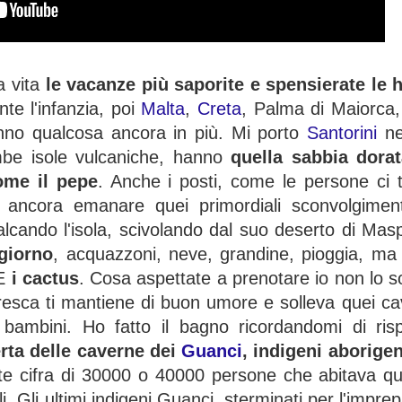
 vita
le vacanze più saporite e spensierate le h
nte l'infanzia, poi
Malta
,
Creta
, Palma di Maiorca,
anno qualcosa ancora in più. Mi porto
Santorini
ne
mbe isole vulcaniche, hanno
quella sabbia dorat
ome il pepe
. Anche i posti, come le persone ci 
 ancora emanare quei primordiali sconvolgiment
alcando l'isola, scivolando dal suo deserto di Ma
 giorno
, acquazzoni, neve, grandine, pioggia, ma 
E
i cactus
. Cosa aspettate a prenotare io non lo 
resca ti mantiene di buon umore e solleva quei cav
ambini. Ho fatto il bagno ricordandomi di risp
rta delle caverne dei
Guanci
, indigeni aborigen
te cifra di 30000 o 40000 persone che abitava qu
. Gli ultimi indigeni Guanci, sterminati per l'impre