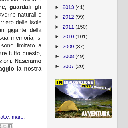
e, guardali gli
►
2013
(41)
averne naturali o
►
2012
(99)
riero delle Isole
►
2011
(150)
un gigante della
►
2010
(101)
 sua memoria, si
sono limitato a
►
2009
(37)
are tutto questo,
►
2008
(49)
zioni.
Nasciamo
►
2007
(20)
aggio la nostra
rotte
,
mare
,