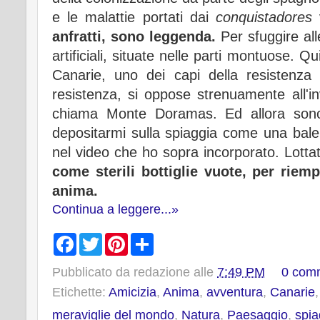
e le malattie portati dai
conquistadores
v
anfratti, sono leggenda.
Per sfuggire all
artificiali, situate nelle parti montuose. Qu
Canarie, uno dei capi della resistenza d
resistenza, si oppose strenuamente all'i
chiama Monte Doramas. Ed allora sono 
depositarmi sulla spiaggia come una balen
nel video che ho sopra incorporato. Lottat
come sterili bottiglie vuote, per rie
anima.
Continua a leggere...»
F
T
P
S
a
w
i
h
c
i
n
a
Pubblicato da
redazione
alle
7:49 PM
0 com
e
t
t
r
b
t
e
e
Etichette:
Amicizia
,
Anima
,
avventura
,
Canarie
o
e
r
o
r
e
meraviglie del mondo
,
Natura
,
Paesaggio
,
spia
k
s