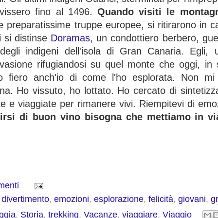
issero fino al 1496.
Quando visiti le montagn
e preparatissime truppe europee, si ritirarono in c
i si distinse
Doramas
, un condottiero berbero, guer
egli indigeni dell'isola di Gran Canaria. Egli, 
nvasione rifugiandosi su quel monte che oggi, in
fiero anch'io di come l'ho esplorata. Non mi 
a. Ho vissuto, ho lottato. Ho cercato di sintetizz
e e viaggiate per rimanere vivi. Riempitevi di emo
mpirsi di buon vino bisogna che mettiamo in vi
menti
,
divertimento
,
emozioni
,
esplorazione
,
felicità
,
giovani
,
g
ggia
,
Storia
,
trekking
,
Vacanze
,
viaggiare
,
Viaggio