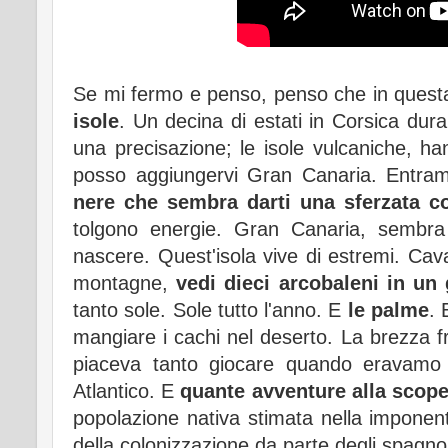
Se mi fermo e penso, penso che in questa
isole
. Un decina di estati in Corsica dura
una precisazione; le isole vulcaniche, h
posso aggiungervi Gran Canaria. Entra
nere che sembra darti una sferzata c
tolgono energie. Gran Canaria, sembra
nascere. Quest'isola vive di estremi. Cav
montagne,
vedi dieci arcobaleni in un
tanto sole. Sole tutto l'anno. E
le palme
. 
mangiare i cachi nel deserto. La brezza f
piaceva tanto giocare quando eravamo b
Atlantico. E
quante avventure alla scope
popolazione nativa stimata nella imponen
della colonizzazione da parte degli spagnoli