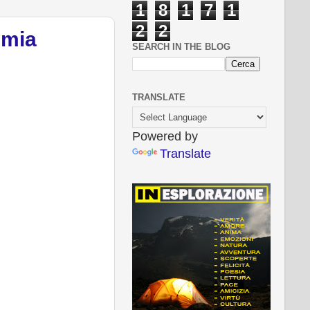
1
8
1
7
1
2
2
 mia
SEARCH IN THE BLOG
TRANSLATE
Powered by
Translate