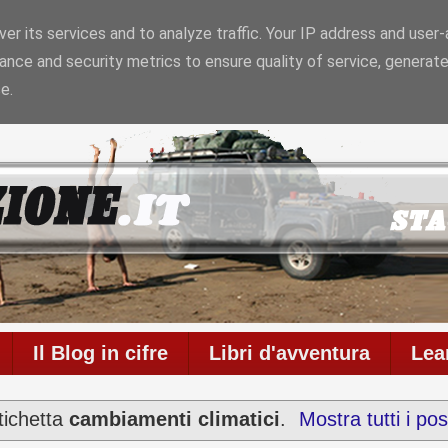
er its services and to analyze traffic. Your IP address and user
ance and security metrics to ensure quality of service, generat
26
Il blog è in onda da
6957 giorni
con
711
articoli
e
586
e.
Il Blog in cifre
Libri d'avventura
Lea
tichetta
cambiamenti climatici
.
Mostra tutti i pos