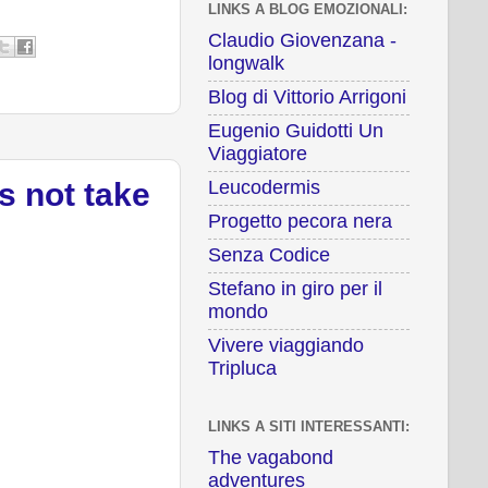
LINKS A BLOG EMOZIONALI:
Claudio Giovenzana -
longwalk
Blog di Vittorio Arrigoni
Eugenio Guidotti Un
Viaggiatore
Leucodermis
s not take
Progetto pecora nera
Senza Codice
Stefano in giro per il
mondo
Vivere viaggiando
Tripluca
LINKS A SITI INTERESSANTI:
The vagabond
adventures