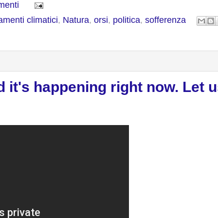
menti
menti climatici
,
Natura
,
orsi
,
politica
,
sofferenza
d it's happening right now. Let u