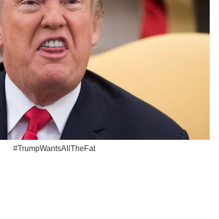
#TrumpWantsAllTheFat