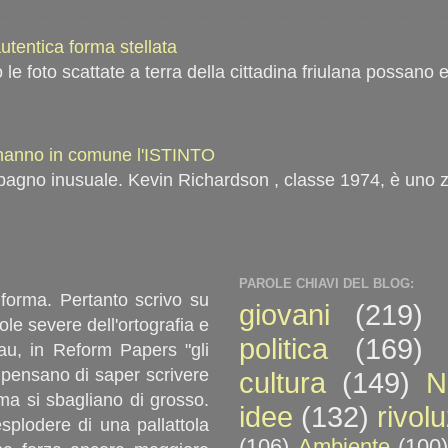
autentica forma stellata
 le foto scattate a terra della cittadina friulana possano
 hanno in comune l'ISTINTO
bagno inusuale. Kevin Richardson , classe 1974, è uno z
PAROLE CHIAVI DEL BLOG:
 forma. Pertanto scrivo su
giovani
(219)
le severe dell'ortografia e
politica
(169)
u, in Reform Papers "gli
ici pensano di saper scrivere
cultura
(149)
N
ma si sbagliano di grosso.
idee
(132)
rivol
splodere di una pallattola
(106)
Ambiente
(100