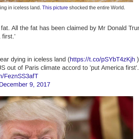
ing in iceless land.
This picture
shocked the entire World.
 fat. All the fat has been claimed by Mr Donald Tr
irst.'
ear dying in iceless land (
https://t.co/pSYbT4zKjh
)
 out of Paris climate accord to 'put America first'.
com/FeznSS3afT
December 9, 2017