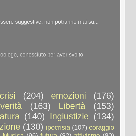
 essere suggestive, non potranno mai su...
oologo, conosciuto per aver svolto
crisi
(204)
emozioni
(176)
verità
(163)
Libertà
(153)
atura
(140)
Ingiustizie
(134)
uzione
(130)
ipocrisia
(107)
coraggio
)
Musica
(96)
futuro
(82)
attivismo
(80)