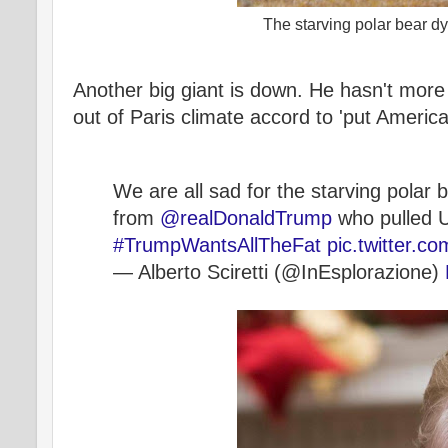
The starving polar bear dy
Another big giant is down. He hasn't more
out of Paris climate accord to 'put America f
We are all sad for the starving polar b
from
@realDonaldTrump
who pulled US
#TrumpWantsAllTheFat
pic.twitter.
— Alberto Sciretti (@InEsplorazione)