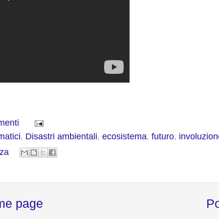
menti
matici
,
Disastri ambientali
,
ecosistema
,
futuro
,
involuzion
za
me page
Po