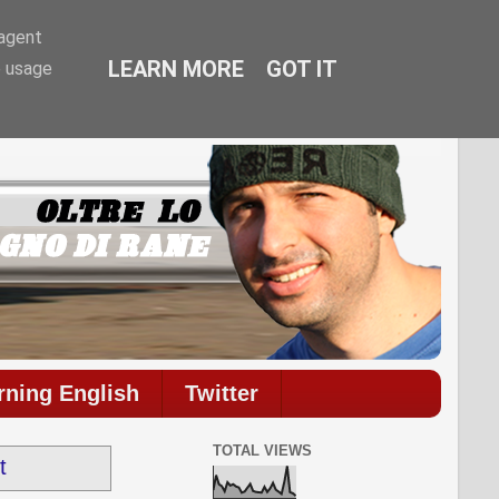
-agent
LEARN MORE
GOT IT
e usage
commenti.
rning English
Twitter
TOTAL VIEWS
t