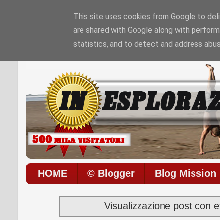
This site uses cookies from Google to deliv
are shared with Google along with perform
Sono le
10:10:23 PM
di
Venerdì 07 / 08 / 20
statistics, and to detect and address abus
HOME
© Blogger
Blog Mission
Visualizzazione post con e