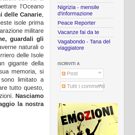
ettare l'Oceano
Nigrizia - mensile
d'informazione
i delle Canarie
,
este isole prima
Peace Reporter
parazione militare
Vacanze fai da te
e, guardali gli
Vagabondo - Tana del
averne naturali o
viaggiatore
riero delle Isole
un gigante della
ISCRIVITI A
 sua memoria, si
Post
sono limitato a
Tutti i commenti
are tutto questo,
zioni.
Nasciamo
aggio la nostra