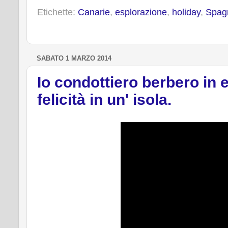
b
t
e
e
Etichette:
Canarie
,
esplorazione
,
holiday
,
Spag
o
e
r
o
r
e
k
s
t
SABATO 1 MARZO 2014
Io condottiero berbero in 
felicità in un' isola.