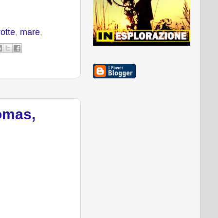
rotte
,
mare
,
omas,