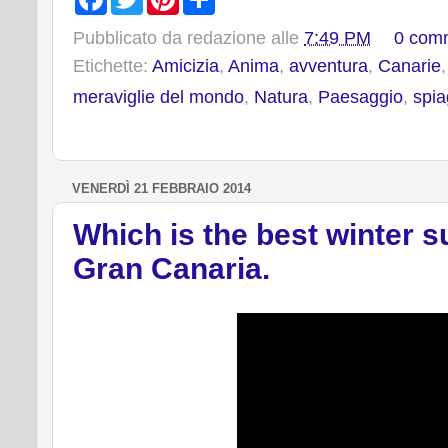
a
w
i
h
c
i
n
a
Pubblicato da
redazione
alle
7:49 PM
0 com
e
t
t
r
b
t
e
e
Etichette:
Amicizia
,
Anima
,
avventura
,
Canarie
o
e
r
o
r
e
meraviglie del mondo
,
Natura
,
Paesaggio
,
spia
k
s
t
VENERDÌ 21 FEBBRAIO 2014
Which is the best winter 
Gran Canaria.