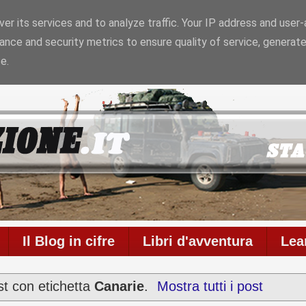
er its services and to analyze traffic. Your IP address and user
ance and security metrics to ensure quality of service, generat
6
Il blog è in onda da
6957 giorni
con
711
articoli
e
586
c
e.
Il Blog in cifre
Libri d'avventura
Lea
st con etichetta
Canarie
.
Mostra tutti i post