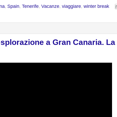
na
,
Spain
,
Tenerife
,
Vacanze
,
viaggiare
,
winter break
esplorazione a Gran Canaria. La