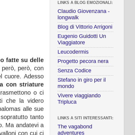
LINKS A BLOG EMOZIONALI:
Claudio Giovenzana -
longwalk
Blog di Vittorio Arrigoni
Eugenio Guidotti Un
Viaggiatore
Leucodermis
o fatte su delle
Progetto pecora nera
 però, però, con
Senza Codice
l cuore. Adesso
Stefano in giro per il
a con striature
mondo
trasmettono o ci
Vivere viaggiando
i che la videro
Tripluca
spalomas alle sue
sopratutto tanto
LINKS A SITI INTERESSANTI:
so. Ma andatevi a
The vagabond
adventures
alloni con cui ci