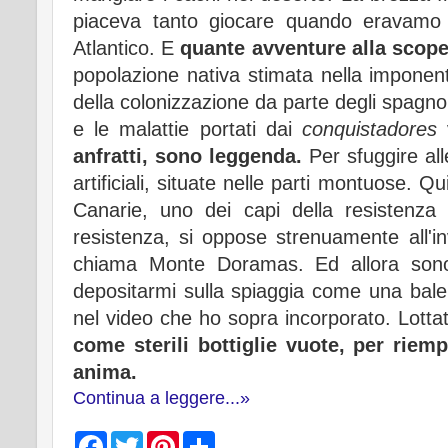
piaceva tanto giocare quando eravamo b
Atlantico. E
quante avventure alla scope
popolazione nativa stimata nella imponen
della colonizzazione da parte degli spagnoli
e le malattie portati dai
conquistadores
v
anfratti, sono leggenda.
Per sfuggire all
artificiali, situate nelle parti montuose. Qu
Canarie, uno dei capi della resistenza d
resistenza, si oppose strenuamente all'i
chiama Monte Doramas. Ed allora sono 
depositarmi sulla spiaggia come una balen
nel video che ho sopra incorporato. Lottat
come sterili bottiglie vuote, per rie
anima.
Continua a leggere...»
F
T
P
S