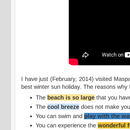
I have just (February, 2014) visited Masp
best winter sun holiday. The reasons why I
The
beach is so large
that you have
The
cool breeze
does not make you 
You can swim and
play with the w
You can experience the
wonderful f