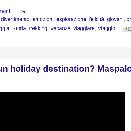
menti
,
divertimento
,
emozioni
,
esplorazione
,
felicità
,
giovani
,
g
ggia
,
Storia
,
trekking
,
Vacanze
,
viaggiare
,
Viaggio
sun holiday destination? Maspal