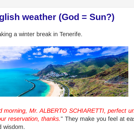
nglish weather (God = Sun?)
king a winter break in Tenerife.
 morning, Mr. ALBERTO SCHIARETTI, perfect unti
our reservation, thanks.
" They make you feel at ea
d wisdom.