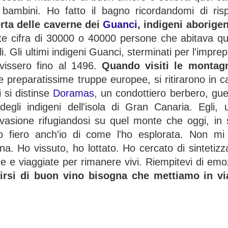
ambini. Ho fatto il bagno ricordandomi di risp
rta delle caverne dei
Guanci
, indigeni aborigen
te cifra di 30000 o 40000 persone che abitava qu
. Gli ultimi indigeni Guanci, sterminati per l'impre
issero fino al 1496.
Quando visiti le montagn
e preparatissime truppe europee, si ritirarono in c
i si distinse
Doramas
, un condottiero berbero, guer
egli indigeni dell'isola di Gran Canaria. Egli, 
nvasione rifugiandosi su quel monte che oggi, in
fiero anch'io di come l'ho esplorata. Non mi 
a. Ho vissuto, ho lottato. Ho cercato di sintetizz
e e viaggiate per rimanere vivi. Riempitevi di emo
mpirsi di buon vino bisogna che mettiamo in vi