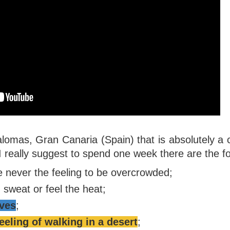
alomas, Gran Canaria (Spain) that is absolutely a 
 really suggest to spend one week there are the fo
 never the feeling to be overcrowded;
sweat or feel the heat;
aves
;
eeling of walking in a desert
;