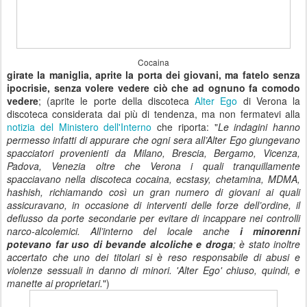
Cocaina
girate la maniglia, aprite la porta dei giovani, ma fatelo senza
ipocrisie, senza volere vedere ciò che ad ognuno fa comodo
vedere
; (aprite le porte della discoteca
Alter Ego
di Verona la
discoteca considerata dai più di tendenza, ma non fermatevi alla
notizia del Ministero dell'Interno
che riporta: "
Le indagini hanno
permesso infatti di appurare che ogni sera all’Alter Ego giungevano
spacciatori provenienti da Milano, Brescia, Bergamo, Vicenza,
Padova, Venezia oltre che Verona i quali tranquillamente
spacciavano nella discoteca cocaina, ecstasy, chetamina, MDMA,
hashish, richiamando così un gran numero di giovani ai quali
assicuravano, in occasione di interventi delle forze dell’ordine, il
deflusso da porte secondarie per evitare di incappare nei controlli
narco-alcolemici. All’interno del locale anche
i minorenni
potevano far uso di bevande alcoliche e droga
; è stato inoltre
accertato che uno dei titolari si è reso responsabile di abusi e
violenze sessuali in danno di minori. 'Alter Ego' chiuso, quindi, e
manette ai proprietari.
")