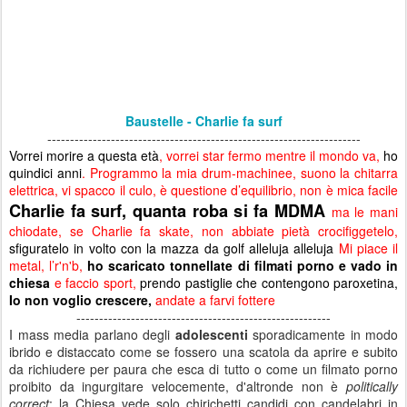
Baustelle - Charlie fa surf
---------------------------------------------------------------------
Vorrei morire a questa età
, vorrei star fermo mentre il mondo va,
ho
quindici anni
.
Programmo la mia drum-machinee, suono la chitarra
elettrica, vi spacco il culo,
è questione d’equilibrio, non è mica facile
Charlie fa surf, quanta roba si fa MDMA
ma le mani
chiodate, se Charlie fa skate, non abbiate pietà crocifiggetelo,
sfiguratelo in volto con la mazza da golf alleluja alleluja
Mi piace il
metal, l’r'n'b,
ho scaricato tonnellate di filmati porno e vado in
chiesa
e faccio sport,
prendo
pastiglie che contengono paroxetina
,
Io non voglio crescere,
andate a farvi fottere
--------------------------------------------------------
I mass media parlano degli
adolescenti
sporadicamente in modo
ibrido e distaccato come se fossero una scatola da aprire e subito
da richiudere per paura che esca di tutto o come un filmato porno
proibito da ingurgitare velocemente, d'altronde non è
politically
correct
; la Chiesa vede solo chirichetti candidi con candelabri in