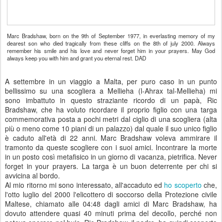
Marc Bradshaw, born on the 9th of September 1977, in everlasting memory of my
dearest son who died tragically from these cliffs on the 8th of july 2000. Always
remember his smile and his love and never forget him in your prayers. May God
always keep you with him and grant you eternal rest. DAD
A settembre in un viaggio a Malta, per puro caso in un punto
bellissimo su una scogliera a Mellieha (
l
-
Ahrax
tal
-
Mellieha)
mi
sono imbattuto in questo straziante ricordo di un papà, Ric
Bradshaw, che ha voluto ricordare il proprio figlio con una targa
commemorativa posta a pochi metri dal ciglio di una scogliera (alta
più o meno come 10 piani di un palazzo) dal quale il suo unico figlio
è caduto all'età di 22 anni. Marc Bradshaw voleva ammirare il
tramonto da queste scogliere con i suoi amici. Incontrare la morte
in un posto così metafisico in un giorno di vacanza, pietrifica. Never
forget in your prayers. La targa è un buon deterrente per chi si
avvicina al bordo.
Al mio ritorno mi sono interessato, all'accaduto ed
ho scoperto
che,
l'otto luglio del 2000 l'elicottero di soccorso della Protezione civile
Maltese, chiamato alle 04:48 dagli amici di Marc Bradshaw,
ha
dovuto attendere quasi 40 minuti prima del decollo, perché non