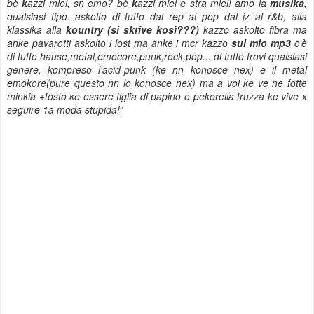
bè
k
azzi miei, sn emo? bè
k
azzi miei e stra miei! amo la
musika
,
qualsiasi tipo. askolto di tutto dal rep al pop dal jz al r&b, alla
klassika alla
kountry (si skrive kosì???)
kazzo askolto fibra ma
anke pavarotti askolto i lost ma anke i mcr kazzo
sul mio mp3
c'è
di tutto hause,metal,emocore,punk,rock,pop... di tutto trovi qualsiasi
genere, kompreso l'acid-punk (ke nn konosce nex) e il metal
emokore(pure questo nn lo konosce nex) ma a voi ke ve ne fotte
minkia +tosto ke essere figlia di papino o pekorella truzza ke vive x
seguire 1a moda stupida!
”