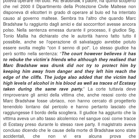
poteva operare nel buio.
Ric Bradshaw, il padre, ha quindi scoperto
che nel 2000
il Dipartimento della Protezione Civile Maltese non
disponeva di elicotteri in grado di operare al buio ed ha intentato
causo al governo maltese
. Sembra tra l'altro che quando
Marc
Bradshaw fu raggiunto dagli amici e dai soccorritori avesse ancora
polso.
Nel
la
sentenza emessa
durante il processo
,
il giudice
Sig.
Tonio
Mallia
ha dichiarato
che
le
autorità hanno
fatto tutto il
possibile
, anche se
l'operazione
di salvataggio
avrebbe potuto
essere
svolta
meglio
"
con
il
senno di poi
"
. Lo stesso giudice ha
però scritto nella sentenza:
“
The court however believes it has
to rebuke the victim’s friends who although they realised that
Marc Bradshaw was drunk did not try to protect him by
keeping him away from danger and they left him reach the
edge of the cliffs. The judge also added that the victim had
high levels of alcohol in his blood as well as traces of Ecstasy
taken during the same rave party.
” La corte tuttavia deve
rimproverare gli amici della vittima che, anche resosi conto che
Marc Bradshaw fosse ubriaco, non hanno cercato di progetterlo
tenendolo lontano dal pericolo e hanno pertanto lasciato che
raggiungesse il bordo della scogliera. Il giudice ha aggiunto che la
vittima aveva un alto tasso alcolemico nel sangue così come tracce
di Ecstasy preso durante lo stesso rave party.
Il
magistrato
aveva
concluso
dicend
o
che
le
cause
della
morte di
Bradshaw
sono state
accidentali
,
che non vi
era
alcuna
prova
che