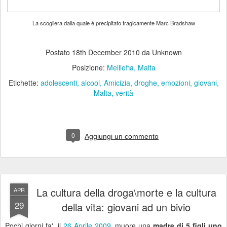
La scogliera dalla quale è precipitato tragicamente Marc Bradshaw
Postato
18th December 2010
da Unknown
Posizione:
Mellieħa, Malta
Etichette:
adolescenti
alcool
Amicizia
droghe
emozioni
giovani
Malta
verità
0
Aggiungi un commento
La cultura della droga\morte e la cultura
APR
29
della vita: giovani ad un bivio
Pochi giorni fa', il
26 Aprile 2009
, muore una
madre di 5 figli uno