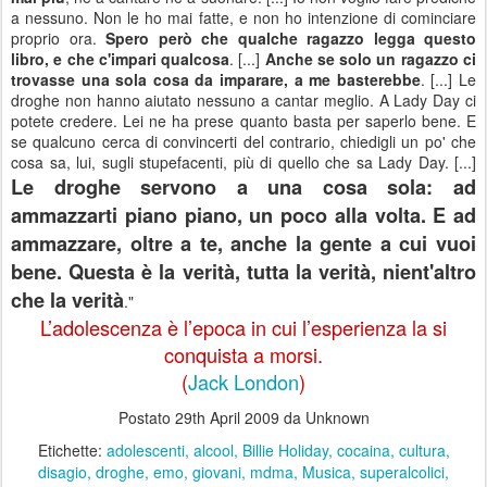
a nessuno. Non le ho mai fatte, e non ho intenzione di cominciare
proprio ora.
Spero però che qualche ragazzo legga questo
libro, e che c'impari qualcosa
. [...]
Anche se solo un ragazzo ci
trovasse una sola cosa da imparare, a me basterebbe
. [...] Le
droghe non hanno aiutato nessuno a cantar meglio. A Lady Day ci
potete credere. Lei ne ha prese quanto basta per saperlo bene. E
se qualcuno cerca di convincerti del contrario, chiedigli un po' che
cosa sa, lui, sugli stupefacenti, più di quello che sa Lady Day. [...]
Le droghe servono a una cosa sola: ad
ammazzarti piano piano, un poco alla volta. E ad
ammazzare, oltre a te, anche la gente a cui vuoi
bene. Questa è la verità, tutta la verità, nient'altro
che la verità
."
L’adolescenza è l’epoca in cui l’esperienza la si
conquista a morsi.
(
Jack London
)
Postato
29th April 2009
da Unknown
Etichette:
adolescenti
alcool
Billie Holiday
cocaina
cultura
disagio
droghe
emo
giovani
mdma
Musica
superalcolici