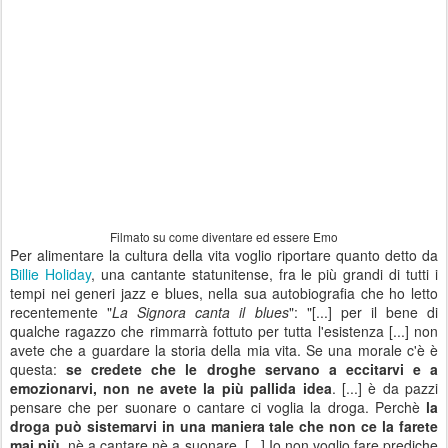
Filmato su come diventare ed essere Emo
Per alimentare la cultura della vita voglio riportare quanto detto da
Billie Holiday
, una cantante statunitense, fra le più grandi di tutti i
tempi nei generi jazz e blues, nella sua autobiografia che ho letto
recentemente "
La Signora canta il blues
": "[...] per il bene di
qualche ragazzo che rimmarrà fottuto per tutta l'esistenza [...] non
avete che a guardare la storia della mia vita. Se una morale c'è è
questa:
se credete che le droghe servano a eccitarvi e a
emozionarvi, non ne avete la più pallida idea
. [...] è da pazzi
pensare che per suonare o cantare ci voglia la droga. Perchè
la
droga può sistemarvi in una maniera tale che non ce la farete
mai più
, nè a cantare nè a suonare. [...] Io non voglio fare prediche