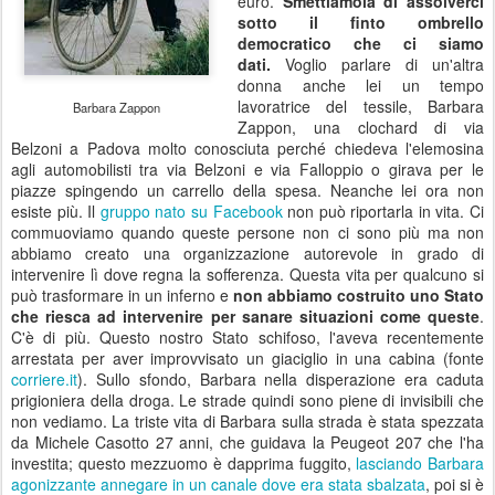
euro.
Smettiamola di assolverci
sotto il finto ombrello
democratico che ci siamo
dati.
Voglio parlare di un'altra
donna anche lei un tempo
lavoratrice del tessile, Barbara
Barbara Zappon
Zappon, una clochard di via
Belzoni a Padova molto conosciuta perché chiedeva l'elemosina
agli automobilisti tra via Belzoni e via Falloppio o girava per le
piazze spingendo un carrello della spesa. Neanche lei ora non
esiste più. Il
gruppo nato su Facebook
non può riportarla in vita. Ci
commuoviamo quando queste persone non ci sono più ma non
abbiamo creato una organizzazione autorevole in grado di
intervenire lì dove regna la sofferenza. Questa vita per qualcuno si
può trasformare in un inferno e
non
abbiamo costruito uno Stato
che riesca ad intervenire per sanare situazioni come queste
.
C'è di più. Questo nostro Stato schifoso, l'aveva recentemente
arrestata per aver improvvisato un giaciglio in una cabina (fonte
corriere.it
). Sullo sfondo, Barbara nella disperazione era caduta
prigioniera della droga. Le strade quindi sono piene di invisibili che
non vediamo. La triste vita di Barbara sulla strada è stata spezzata
da Michele Casotto 27 anni, che guidava la Peugeot 207 che l'ha
investita; questo mezzuomo è dapprima fuggito,
lasciando Barbara
agonizzante annegare in un canale dove era stata sbalzata
, poi si è