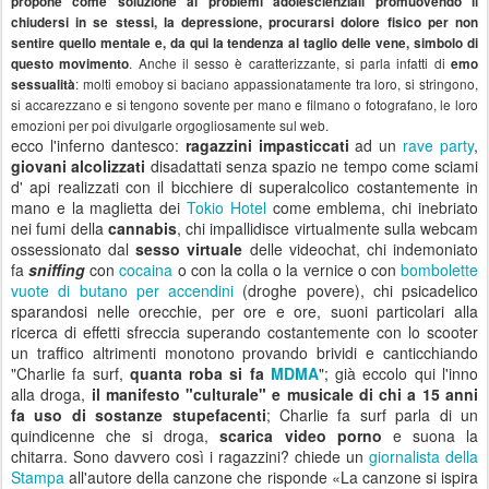
propone come soluzione ai problemi adolescienziali promuovendo il
chiudersi in se stessi, la depressione, procurarsi dolore fisico per non
sentire quello mentale e, da qui la tendenza al taglio delle vene, simbolo di
. Anche il sesso è caratterizzante, si parla infatti di
questo movimento
emo
: molti emoboy si baciano appassionatamente tra loro, si stringono,
sessualità
si accarezzano e si tengono sovente per mano e filmano o fotografano, le loro
emozioni per poi divulgarle orgogliosamente sul web.
ecco l'inferno dantesco:
ragazzini impasticcati
ad un
rave party
,
giovani alcolizzati
disadattati senza spazio ne tempo come sciami
d' api realizzati con il bicchiere di superalcolico costantemente in
mano e la maglietta dei
Tokio Hotel
come emblema, chi inebriato
nei fumi della
cannabis
, chi impallidisce virtualmente sulla webcam
ossessionato dal
sesso virtuale
delle videochat, chi indemoniato
fa
sniffing
con
cocaina
o con la colla o la vernice o con
bombolette
vuote di butano per accendini
(droghe povere), chi psicadelico
sparandosi nelle orecchie, per ore e ore, suoni particolari alla
ricerca di effetti sfreccia superando costantemente con lo scooter
un traffico altrimenti monotono provando brividi e canticchiando
"Charlie fa surf,
quanta roba si fa
MDMA
"; già eccolo qui l'inno
alla droga,
il manifesto "culturale" e musicale di chi a 15 anni
fa uso di sostanze stupefacenti
; Charlie fa surf parla di un
quindicenne che si droga,
scarica video porno
e suona la
chitarra. Sono davvero così i ragazzini? chiede un
giornalista della
Stampa
all'autore della canzone che risponde «La canzone si ispira