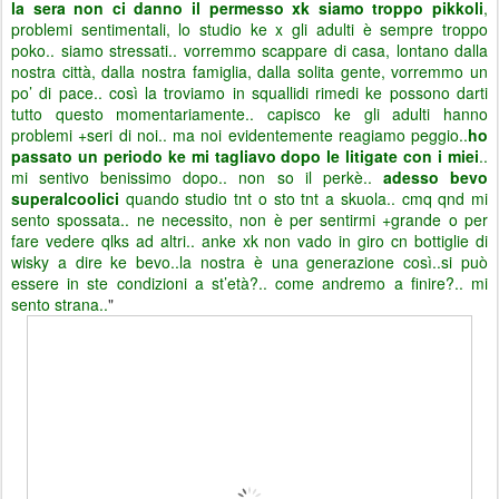
la sera non ci danno il permesso xk siamo troppo pikkoli
,
problemi sentimentali, lo studio ke x gli adulti è sempre troppo
poko.. siamo stressati.. vorremmo scappare di casa, lontano dalla
nostra città, dalla nostra famiglia, dalla solita gente, vorremmo un
po’ di pace.. così la troviamo in squallidi rimedi ke possono darti
tutto questo momentariamente.. capisco ke gli adulti hanno
problemi +seri di noi.. ma noi evidentemente reagiamo peggio..
ho
passato un periodo ke mi tagliavo dopo le litigate con i miei
..
mi sentivo benissimo dopo.. non so il perkè..
adesso bevo
superalcoolici
quando studio tnt o sto tnt a skuola.. cmq qnd mi
sento spossata.. ne necessito, non è per sentirmi +grande o per
fare vedere qlks ad altri.. anke xk non vado in giro cn bottiglie di
wisky a dire ke bevo..la nostra è una generazione così..si può
essere in ste condizioni a st’età?.. come andremo a finire?.. mi
sento strana..
"