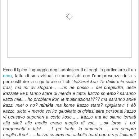
Ecco il tipico linguaggio degli adolescenti di oggi, in particolare di un
emo
, fatto di sms virtuali e monosillabi con l'onnipresenza della k
per sostituire la c gutturale o il ch “
Inizierei
k
on 1a delle mie solite
frasi, ma mi dv sfogare... ...nn ne posso + dei pregiudizi, delle
k
azzate ke ti fanno stare di merda e tutto!
k
azzo sn
emo
? saranno
kazzi miei... ho problemi
k
on le multinazionali??? ma saranno anke
k
azzi miei o no?
minkia
ma
k
ome
k
azzo state? ripigliatevi 1 èò
kazzo, siete + merde voi ke giudikate di qlsiasi altra persona! kazzo
vi pensavo superiori a certe kose... ...
k
azzo ma ke siamo tornati
alla silo? alle medie erano meglio di voi... ...ok forse 1 po'
borghesotti e falsi... ...1 po' tanto, lo ammetto... ...ma sempre
meglio di voi... ...
k
azzo sn
em
o ma as
k
olto hard-pop e rap italiano?