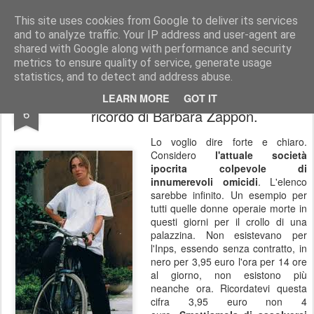
In esplorazione oltre lo stagno di rane
Blog antifascista in esplorazione che ha scelto la rivoluzione. Solo mettendo in viaggio la propria anima si evita che essa, annoiata, abbandoni il proprio corpo. Il vero nucleo dello spirito vitale di una persona è la passione per l'avventura.
This site uses cookies from Google to deliver its services
and to analyze traffic. Your IP address and user-agent are
Pages
shared with Google along with performance and security
metrics to ensure quality of service, generate usage
statistics, and to detect and address abuse.
Che schifo questa società assassina. In
OCT
LEARN MORE
GOT IT
6
ricordo di Barbara Zappon.
Lo voglio dire forte e chiaro.
Considero
l'attuale società
ipocrita colpevole di
innumerevoli omicidi
. L'elenco
sarebbe infinito. Un esempio per
tutti quelle donne operaie morte in
questi giorni per il crollo di una
palazzina. Non esistevano per
l'Inps, essendo senza contratto, in
nero per 3,95 euro l'ora per 14 ore
al giorno, non esistono più
neanche ora. Ricordatevi questa
cifra 3,95 euro non 4