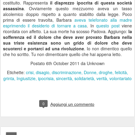
costituito. Rappresenta
il disprezzo ipocrita di questa società
assassina
. Ovviamente questo mezzuomo aveva un tasso
alcolemico doppio rispetto a quanto stabilito dalla legge. Poco
prima di essere travolta, Barbara
aveva telefonato alla madre
esprimendo il desiderio di tornare a casa
. In
questo post
viene
ricordata con affetto. La sua morte ha scosso Padova. Aggiungo:
la
sofferenza ed il dolore che deve aver provato Barbara nella
sua triste esistenza sono un grido di dolore che deve
scuoterci e portarci ad una
rivoluzione
. Io non dimentico quello
che ho scritto. Tu non dimenticare quello che hai appena letto.
Postato
6th October 2011
da Unknown
Etichette:
crisi
disagio
discriminazione
Donne
droghe
felicità
grinta
Ingiustizie
ipocrisia
sincerità
solidarietà
verità
volontariato
0
Aggiungi un commento