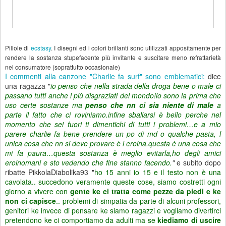
Pillole di
ecstasy
. I disegni ed i colori brillanti sono utilizzati appositamente per
rendere la sostanza stupefacente più invitante e suscitare meno refrattarietà
nel consumatore (soprattutto occasionale)
I commenti alla canzone "Charlie fa surf" sono emblematici:
dice
una ragazza "
io penso che nella strada della droga bene o male ci
passano tutti anche i più disgraziati del mondo!io sono la prima che
uso certe sostanze ma
penso che nn ci sia niente di male
a
parte il fatto che ci roviniamo.infine sballarsi è bello perche nel
momento che sei fuori ti dimentichi di tutti i problemi…e a mio
parere charlie fa bene prendere un po di md o qualche pasta, l
unica cosa che nn si deve provare è l eroina.questa è una cosa che
mi fa paura…questa sostanza è meglio evitarla,ho degli amici
eroinomani e sto vedendo che fine stanno facendo.
"
e subito dopo
ribatte PikkolaDiabolika93 "
ho 15 anni io 15 e il testo non è una
cavolata.. succedono veramente queste cose, siamo costretti ogni
giorno a vivere con
gente ke ci tratta come pezze da piedi e ke
non ci capisce
.. problemi di simpatia da parte di alcuni professori,
genitori ke invece di pensare ke siamo ragazzi e vogliamo divertirci
pretendono ke ci comportiamo da adulti ma se
kiediamo di uscire