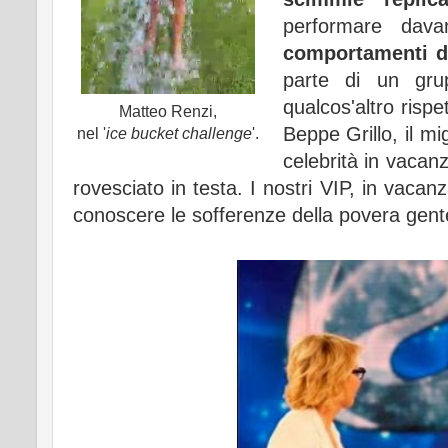
performare dava
comportamenti di
parte di un gru
qualcos'altro rispe
Matteo Renzi,
Beppe Grillo, il m
nel '
ice bucket challenge
'.
celebrità in vacan
rovesciato in testa. I nostri VIP, in vacan
conoscere le sofferenze della povera gent