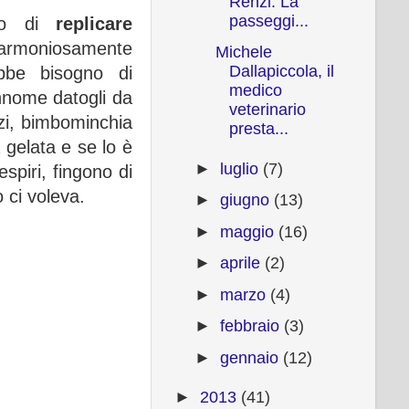
Renzi. La
passeggi...
ico di
replicare
e armoniosamente
Michele
Dallapiccola, il
ebbe bisogno di
medico
nnome datogli da
veterinario
nzi, bimbominchia
presta...
 gelata e se lo è
►
luglio
(7)
spiri, fingono di
 ci voleva.
►
giugno
(13)
►
maggio
(16)
►
aprile
(2)
►
marzo
(4)
►
febbraio
(3)
►
gennaio
(12)
►
2013
(41)