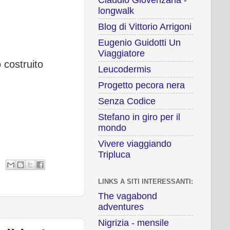
longwalk
Blog di Vittorio Arrigoni
Eugenio Guidotti Un
Viaggiatore
o costruito
Leucodermis
Progetto pecora nera
Senza Codice
Stefano in giro per il
mondo
Vivere viaggiando
Tripluca
LINKS A SITI INTERESSANTI:
The vagabond
adventures
Nigrizia - mensile