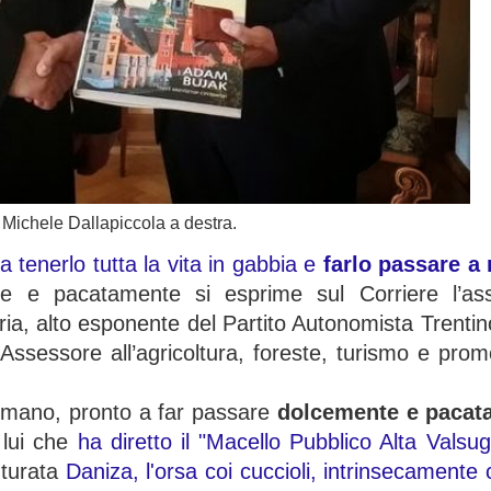
Michele Dallapiccola a destra.
ra tenerlo tutta la vita in gabbia e
farlo passare a 
 e pacatamente si esprime sul Corriere l’a
aria, alto esponente del Partito Autonomista Trentin
i Assessore all’agricoltura, foreste, turismo e pro
n mano, pronto a far passare
dolcemente e pacat
, lui che
ha diretto il "Macello Pubblico Alta Valsug
nturata
Daniza, l'orsa coi cuccioli, intrinsecamente 