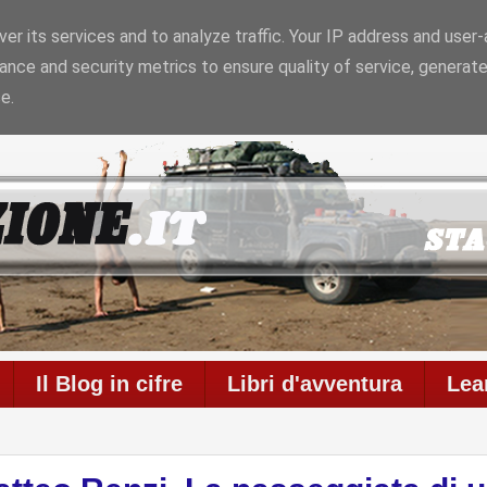
er its services and to analyze traffic. Your IP address and user
ance and security metrics to ensure quality of service, generat
Il blog è in onda da
6957 giorni
con
711
articoli
e
586
c
e.
Il Blog in cifre
Libri d'avventura
Lea