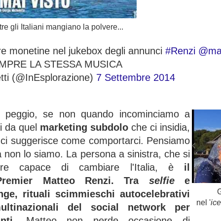
re gli Italiani mangiano la polvere...
ire monetine nel jukebox degli annunci
#Renzi
@mat
MPRE LA STESSA MUSICA
etti (@InEsplorazione)
7 Settembre 2014
i peggio, se non quando incominciamo a
i da quel
marketing subdolo
che ci insidia,
e ci suggerisce come comportarci. Pensiamo
a non lo siamo. La persona a sinistra, che si
ere capace di cambiare l'Italia, è
il
Premier Matteo Renzi. Tra
selfie
e
nge, rituali scimmieschi autocelebrativi
nel '
ic
ltinazionali del social network per
anti,
Matteo non perde occasione di