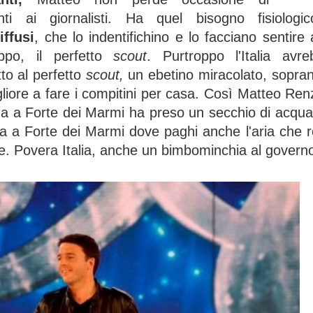
nti ai giornalisti. Ha quel bisogno fisiolog
ffusi
, che lo indentifichino e lo facciano sentir
ppo, il perfetto
scout
. Purtroppo l'Italia avr
tto al perfetto
scout,
un ebetino miracolato, sopra
igliore a fare i compitini per casa. Così Matteo Re
za a Forte dei Marmi ha preso un secchio di acqua
za a Forte dei Marmi dove paghi anche l'aria che re
e. Povera Italia, anche un bimbominchia al governo