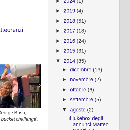
►
2024
(1)
►
2019
(4)
►
2018
(51)
teorenzi
►
2017
(18)
►
2016
(24)
►
2015
(31)
▼
2014
(85)
►
dicembre
(13)
►
novembre
(2)
►
ottobre
(6)
►
settembre
(5)
▼
agosto
(2)
George Bush,
Il jukebox degli
e bucket challenge
'.
annunci Matteo