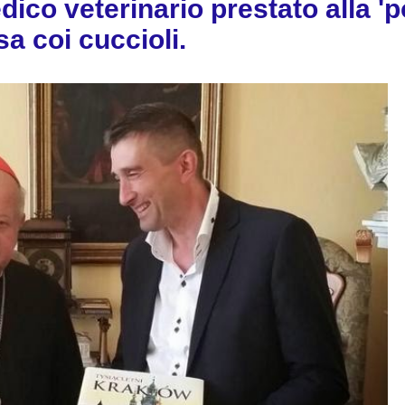
dico veterinario prestato alla 'po
sa coi cuccioli.