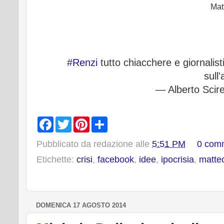
Mat
#Renzi
tutto chiacchere e giornalisti
sull
— Alberto Scir
F
T
P
S
a
w
i
h
c
i
n
a
Pubblicato da
redazione
alle
5:51 PM
0 com
e
t
t
r
b
t
e
e
Etichette:
crisi
,
facebook
,
idee
,
ipocrisia
,
matteo
o
e
r
o
r
e
k
s
t
DOMENICA 17 AGOSTO 2014