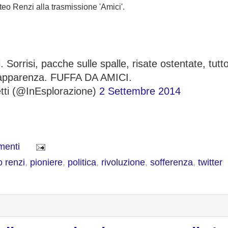
teo Renzi alla trasmissione 'Amici'.
. Sorrisi, pacche sulle spalle, risate ostentate, tutt
'apparenza. FUFFA DA AMICI.
etti (@InEsplorazione)
2 Settembre 2014
menti
 renzi
,
pioniere
,
politica
,
rivoluzione
,
sofferenza
,
twitter