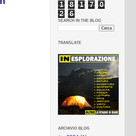
un
1
8
1
7
0
2
6
SEARCH IN THE BLOG
TRANSLATE
ARCHIVIO BLOG