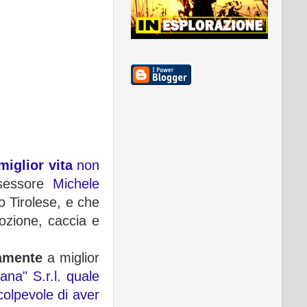
miglior vita
non
ssessore
Michele
o Tirolese, e che
mozione, caccia e
amente
a miglior
ana" S.r.l. quale
colpevole di aver