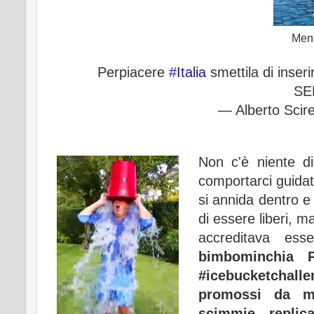
Ment
Perpiacere
#Italia
smettila di inser
SE
— Alberto Scir
Non c'è niente d
comportarci guidat
si annida dentro 
di essere liberi, m
accreditava ess
bimbominchia 
#icebucketchalle
promossi da mu
scimmie replic