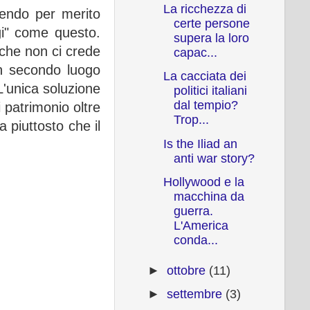
La ricchezza di
cendo per merito
certe persone
i" come questo.
supera la loro
 che non ci crede
capac...
In secondo luogo
La cacciata dei
L'unica soluzione
politici italiani
dal tempio?
 patrimonio oltre
Trop...
a piuttosto che il
Is the Iliad an
anti war story?
Hollywood e la
macchina da
guerra.
L'America
conda...
►
ottobre
(11)
►
settembre
(3)