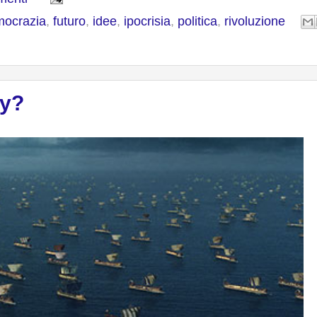
ocrazia
,
futuro
,
idee
,
ipocrisia
,
politica
,
rivoluzione
ry?