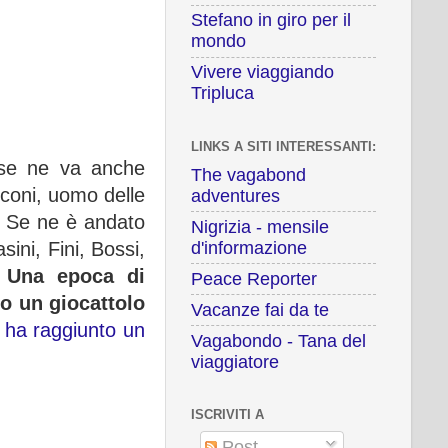
Stefano in giro per il
mondo
Vivere viaggiando
Tripluca
LINKS A SITI INTERESSANTI:
, se ne va anche
The vagabond
sconi, uomo delle
adventures
e. Se ne è andato
Nigrizia - mensile
d'informazione
ini, Fini, Bossi,
.
Una epoca di
Peace Reporter
o un giocattolo
Vacanze fai da te
no ha raggiunto un
Vagabondo - Tana del
viaggiatore
ISCRIVITI A
Post