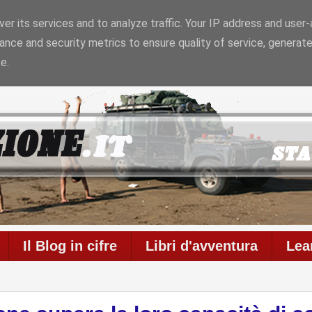
er its services and to analyze traffic. Your IP address and user
ance and security metrics to ensure quality of service, generat
6
Il blog è in onda da
6957 giorni
con
711
articoli
e
586
c
e.
Il Blog in cifre
Libri d'avventura
Lea