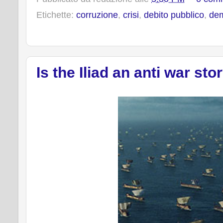
b
t
e
e
Etichette:
corruzione
,
crisi
,
debito pubblico
,
dem
o
e
r
o
r
e
k
s
t
Is the Iliad an anti war sto