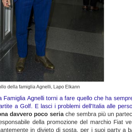
ollo della famiglia Agnelli, Lapo Elkann
la Famiglia Agnelli torni a fare quello che ha sem
tite a Golf. E lasci i problemi dell'Italia alle pers
ona davvero poco seria
che sembra più un partec
esponsabile della promozione del marchio Fiat ver
antemente in divieto di sosta, per i suoi party a 