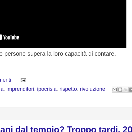
e persone supera la loro capacità di contare.
menti
ia
,
imprenditori
,
ipocrisia
,
rispetto
,
rivoluzione
aliani dal tempio? Troppo tardi, 2