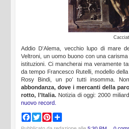
Cacciat
Addio D'Alema, vecchio lupo di mare del
Veltroni, un uomo buono con una carisma s
istituzioni. Ci mancherai ma veramente tan
da tempo Francesco Rutelli, modello della p
Rosy Bindi, un po' tutti insomma. N
abbondanza, dove i mercanti della paro
rotto, l'Italia.
Notizia di oggi:
2000 miliard
nuovo record.
F
T
P
S
a
w
i
h
c
i
n
a
Pubblicato da
redazione
alle
5:30 PM
0 com
e
t
t
r