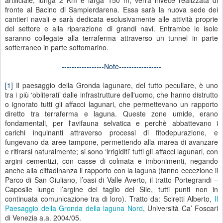
artificiale, lunga 2 Km e larga 150 m, verrà invece realizzata di
fronte al Bacino di Sampierdarena. Essa sarà la nuova sede dei
cantieri navali e sarà dedicata esclusivamente alle attività proprie
del settore e alla riparazione di grandi navi. Entrambe le isole
saranno collegate alla terraferma attraverso un tunnel in parte
sotterraneo in parte sottomarino.
-----------------Note-----------------
[1]
Il paesaggio della Gronda lagunare, del tutto peculiare, è uno
tra i più ‘obliterati’ dalle infrastrutture dell'uomo, che hanno distrutto
o ignorato tutti gli affacci lagunari, che permettevano un rapporto
diretto tra terraferma e laguna. Queste zone umide, erano
fondamentali, per l'avifauna selvatica e perchè abbattevano i
carichi inquinanti attraverso processi di fitodepurazione, e
fungevano da aree tampone, permettendo alla marea di avanzare
e ritirarsi naturalmente; si sono ‘irrigiditi’ tutti gli affacci lagunari, con
argini cementizi, con casse di colmata e imbonimenti, negando
anche alla cittadinanza il rapporto con la laguna (fanno eccezione il
Parco di San Giuliano, l’oasi di Valle Averto, il tratto Portegrandi –
Caposile lungo l’argine del taglio del Sile, tutti punti non in
continuata comunicazione tra di loro). Tratto da: Sciretti Alberto,
Il
Paesaggio della Gronda della laguna Nord
, Università Ca’ Foscari
di Venezia a.a. 2004/05.