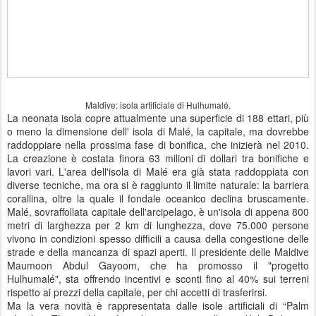
Maldive: isola artificiale di Hulhumalé.
La neonata isola copre attualmente una superficie di 188 ettari, più
o meno la dimensione dell' isola di Malé, la capitale, ma dovrebbe
raddoppiare nella prossima fase di bonifica, che inizierà nel 2010.
La creazione è costata finora 63 milioni di dollari tra bonifiche e
lavori vari. L'area dell'isola di Malé era già stata raddoppiata con
diverse tecniche, ma ora si è raggiunto il limite naturale: la barriera
corallina, oltre la quale il fondale oceanico declina bruscamente.
Malé, sovraffollata capitale dell'arcipelago, è un'isola di appena 800
metri di larghezza per 2 km di lunghezza, dove 75.000 persone
vivono in condizioni spesso difficili a causa della congestione delle
strade e della mancanza di spazi aperti. Il presidente delle Maldive
Maumoon Abdul Gayoom, che ha promosso il "progetto
Hulhumalé", sta offrendo incentivi e sconti fino al 40% sui terreni
rispetto ai prezzi della capitale, per chi accetti di trasferirsi.
Ma la vera novità è rappresentata dalle isole artificiali di “Palm