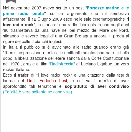
Nel novembre 2007 avevo scritto un post "
Fortezze marine e le
prime radio pirata
"
su un argomento che mi sembrava
affascinante. Il 12 Giugno 2009 esce nelle sale cinematografiche "
I
love radio rock
", la storia di una radio libera pirata che negli anni
'60 trasmetteva da una nave nel bel mezzo del Mare del Nord,
sfidando le severe leggi di una Gran Bretagna ancora in preda al
rigore dei colletti bianchi inglesi.
In Italia il pubblico si è avvicinato alle radio quando erano già
"libere", espressione riferita alle emittenti radiofoniche nate in Italia
dopo la liberalizzazione dell'etere sancita dalla Corte Costituzionale
nel 1976 , grazie al film "
Radiofreccia
" di Luciano Ligabue, un vero
rocker italiano.
Ecco il trailer di "I love radio rock" e una citazione dalla tesi di
laurea del
Dott. Federico Lusi
, a cui va il merito di aver
approfondito tali tematiche e
soprattutto di aver condiviso
(Felicità è vera soltanto se condivisa)
.