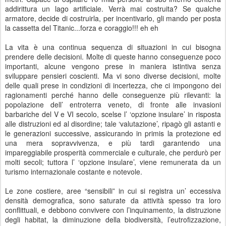
addirittura un lago artificiale. Verrà mai costruita? Se qualche
armatore, decide di costruirla, per incentivarlo, gli mando per posta
la cassetta del Titanic...forza e coraggio!!! eh eh
La vita è una continua sequenza di situazioni in cui bisogna
prendere delle decisioni. Molte di queste hanno conseguenze poco
importanti, alcune vengono prese in maniera istintiva senza
sviluppare pensieri coscienti. Ma vi sono diverse decisioni, molte
delle quali prese in condizioni di incertezza, che ci impongono dei
ragionamenti perché hanno delle conseguenze più rilevanti: la
popolazione dell’ entroterra veneto, di fronte alle invasioni
barbariche del V e VI secolo, scelse l’ ‘opzione insulare’ in risposta
alle distruzioni ed al disordine; tale ‘valutazione’, ripagò gli astanti e
le generazioni successive, assicurando in primis la protezione ed
una mera sopravvivenza, e più tardi garantendo una
impareggiabile prosperità commerciale e culturale, che perdurò per
molti secoli; tuttora l’ ‘opzione insulare’, viene remunerata da un
turismo internazionale costante e notevole.
Le zone costiere, aree “sensibili” in cui si registra un’ eccessiva
densità demografica, sono saturate da attività spesso tra loro
conflittuali, e debbono convivere con l’inquinamento, la distruzione
degli habitat, la diminuzione della biodiversità, l’eutrofizzazione,