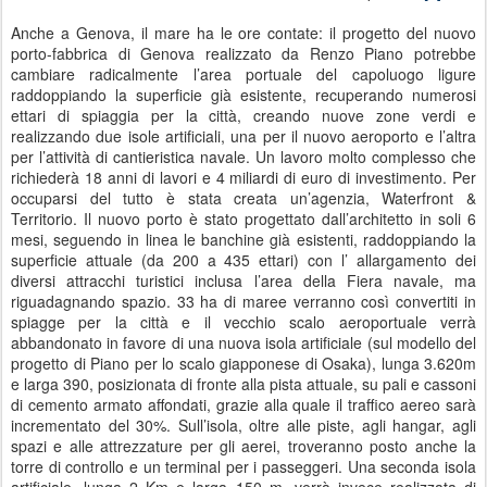
Anche a Genova, il mare ha le ore contate: il progetto del nuovo
porto-fabbrica di Genova realizzato da Renzo Piano potrebbe
cambiare radicalmente l’area portuale del capoluogo ligure
raddoppiando la superficie già esistente, recuperando numerosi
ettari di spiaggia per la città, creando nuove zone verdi e
realizzando due isole artificiali, una per il nuovo aeroporto e l’altra
per l’attività di cantieristica navale. Un lavoro molto complesso che
richiederà 18 anni di lavori e 4 miliardi di euro di investimento. Per
occuparsi del tutto è stata creata un’agenzia, Waterfront &
Territorio. Il nuovo porto è stato progettato dall’architetto in soli 6
mesi, seguendo in linea le banchine già esistenti, raddoppiando la
superficie attuale (da 200 a 435 ettari) con l’ allargamento dei
diversi attracchi turistici inclusa l’area della Fiera navale, ma
riguadagnando spazio. 33 ha di maree verranno così convertiti in
spiagge per la città e il vecchio scalo aeroportuale verrà
abbandonato in favore di una nuova isola artificiale (sul modello del
progetto di Piano per lo scalo giapponese di Osaka), lunga 3.620m
e larga 390, posizionata di fronte alla pista attuale, su pali e cassoni
di cemento armato affondati, grazie alla quale il traffico aereo sarà
incrementato del 30%. Sull’isola, oltre alle piste, agli hangar, agli
spazi e alle attrezzature per gli aerei, troveranno posto anche la
torre di controllo e un terminal per i passeggeri. Una seconda isola