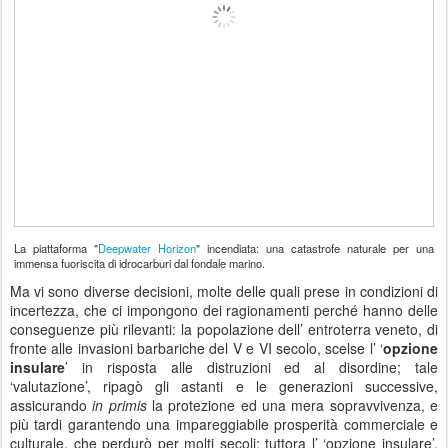
La piattaforma "
Deepwater Horizon
" incendiata: una catastrofe naturale per una
immensa fuoriscita di idrocarburi dal fondale marino.
Ma vi sono diverse decisioni, molte delle quali prese in condizioni di
incertezza, che ci impongono dei ragionamenti perché hanno delle
conseguenze più rilevanti: la popolazione dell’ entroterra veneto, di
fronte alle invasioni barbariche del V e VI secolo, scelse l’ ‘
opzione
insulare
’ in risposta alle distruzioni ed al disordine; tale
‘valutazione’, ripagò gli astanti e le generazioni successive,
assicurando
in primis
la protezione ed una mera sopravvivenza, e
più tardi garantendo una impareggiabile prosperità commerciale e
culturale, che perdurò per molti secoli; tuttora l’ ‘opzione insulare’,