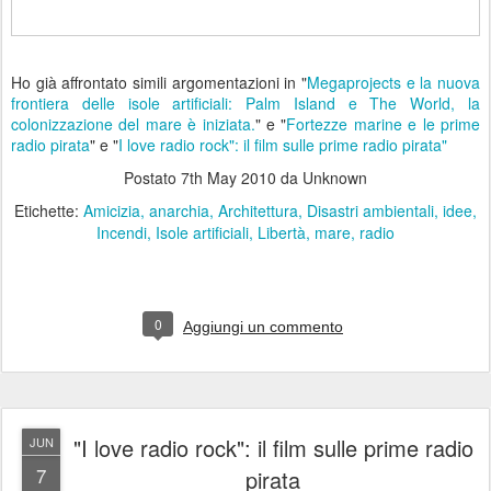
Ho già affrontato simili argomentazioni in "
Megaprojects e la nuova
frontiera delle isole artificiali: Palm Island e The World, la
colonizzazione del mare è iniziata.
" e "
Fortezze marine e le prime
radio pirata
" e "
I love radio rock": il film sulle prime radio pirata"
Postato
7th May 2010
da Unknown
Etichette:
Amicizia
anarchia
Architettura
Disastri ambientali
idee
Incendi
Isole artificiali
Libertà
mare
radio
0
Aggiungi un commento
"I love radio rock": il film sulle prime radio
JUN
7
pirata