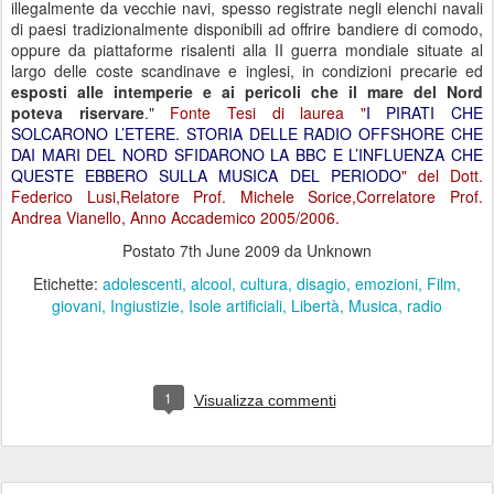
illegalmente da vecchie navi, spesso registrate negli elenchi navali
di paesi tradizionalmente disponibili ad offrire bandiere di comodo,
oppure da piattaforme risalenti alla II guerra mondiale situate al
largo delle coste scandinave e inglesi, in condizioni precarie ed
esposti alle intemperie e ai pericoli che il mare del Nord
poteva riservare
."
Fonte Tesi di laurea "
I PIRATI CHE
SOLCARONO L’ETERE. STORIA DELLE RADIO OFFSHORE CHE
DAI MARI DEL NORD SFIDARONO LA BBC E L’INFLUENZA CHE
QUESTE EBBERO SULLA MUSICA DEL PERIODO
" del Dott.
Federico Lusi,Relatore Prof. Michele Sorice,Correlatore Prof.
Andrea Vianello, Anno Accademico 2005/2006.
Postato
7th June 2009
da Unknown
Etichette:
adolescenti
alcool
cultura
disagio
emozioni
Film
giovani
Ingiustizie
Isole artificiali
Libertà
Musica
radio
1
Visualizza commenti