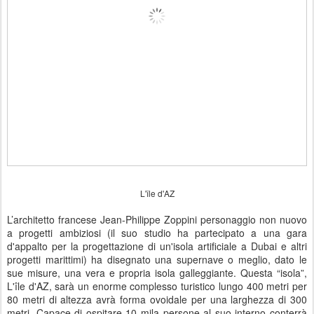
L'île d'AZ
L’architetto francese Jean-Philippe Zoppini personaggio non nuovo
a progetti ambiziosi (il suo studio ha partecipato a una gara
d'appalto per la progettazione di un'isola artificiale a Dubai e altri
progetti marittimi) ha disegnato una supernave o meglio, dato le
sue misure, una vera e propria isola galleggiante. Questa “isola”,
L'île d'AZ, sarà un enorme complesso turistico lungo 400 metri per
80 metri di altezza avrà forma ovoidale per una larghezza di 300
metri. Capace di ospitare 10 mila persone al suo interno conterrà