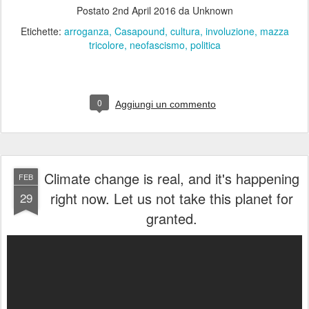
Postato
2nd April 2016
da Unknown
Etichette:
arroganza
Casapound
cultura
involuzione
mazza
tricolore
neofascismo
politica
0
Aggiungi un commento
Climate change is real, and it's happening
FEB
right now. Let us not take this planet for
29
granted.