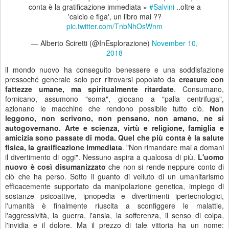
conta è la gratificazione immediata »
#Salvini
..oltre a
'calcio e figa', un libro mai ??
pic.twitter.com/TnbNhOsWnm
— Alberto Sciretti (@InEsplorazione)
November 10,
2018
ll mondo nuovo ha conseguito benessere e una soddisfazione
pressoché generale solo per ritrovarsi popolato da
creature con
fattezze umane, ma spiritualmente ritardate
. Consumano,
fornicano, assumono "soma", giocano a "palla centrifuga",
azionano le macchine che rendono possibile tutto ciò.
Non
leggono, non scrivono, non pensano, non amano, ne si
autogovernano. Arte e scienza, virtù e religione, famiglia e
amicizia sono passate di moda. Quel che più conta è la salute
fisica, la gratificazione immediata
. "Non rimandare mai a domani
il divertimento di oggi". Nessuno aspira a qualcosa di più.
L'uomo
nuovo è così disumanizzato
che non si rende neppure conto di
ciò che ha perso. Sotto il guanto di velluto di un umanitarismo
efficacemente supportato da manipolazione genetica, impiego di
sostanze psicoattive, ipnopedia e divertimenti ipertecnologici,
l'umanità è finalmente riuscita a sconfiggere le malattie,
l'aggressività, la guerra, l'ansia, la sofferenza, il senso di colpa,
l'invidia e il dolore. Ma il prezzo di tale vittoria ha un nome: