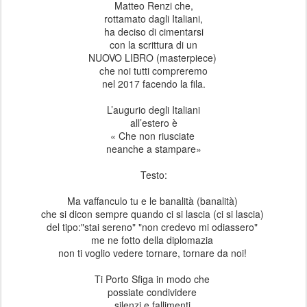
Matteo Renzi che,
rottamato dagli Italiani,
ha deciso di cimentarsi
con la scrittura di un
NUOVO LIBRO (masterpiece)
che noi tutti compreremo
nel 2017 facendo la fila.
L’augurio degli Italiani
all’estero è
« Che non riusciate
neanche a stampare»
Testo:
Ma vaffanculo tu e le banalità (banalità)
che si dicon sempre quando ci si lascia (ci si lascia)
del tipo:"stai sereno" "non credevo mi odiassero"
me ne fotto della diplomazia
non ti voglio vedere tornare, tornare da noi!
Ti Porto Sfiga in modo che
possiate condividere
silenzi e fallimenti