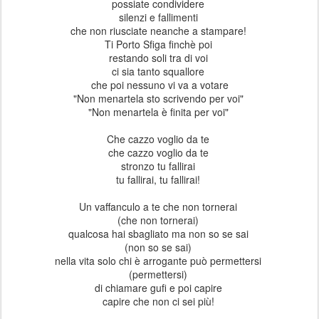
possiate condividere
silenzi e fallimenti
che non riusciate neanche a stampare!
Ti Porto Sfiga finchè poi
restando soli tra di voi
ci sia tanto squallore
che poi nessuno vi va a votare
"Non menartela sto scrivendo per voi"
"Non menartela è finita per voi"
Che cazzo voglio da te
che cazzo voglio da te
stronzo tu fallirai
tu fallirai, tu fallirai!
Un vaffanculo a te che non tornerai
(che non tornerai)
qualcosa hai sbagliato ma non so se sai
(non so se sai)
nella vita solo chi è arrogante può permettersi
(permettersi)
di chiamare gufi e poi capire
capire che non ci sei più!