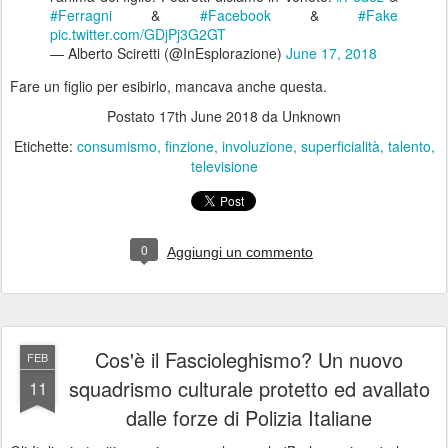
#Ferragni
&
#Facebook
&
#Fake
pic.twitter.com/GDjPj3G2GT
— Alberto Sciretti (@InEsplorazione)
June 17, 2018
Fare un figlio per esibirlo, mancava anche questa.
Postato
17th June 2018
da Unknown
Etichette:
consumismo
finzione
involuzione
superficialità
talento
televisione
0
Aggiungi un commento
Cos'è il Fascioleghismo? Un nuovo
FEB
squadrismo culturale protetto ed avallato
11
dalle forze di Polizia Italiane