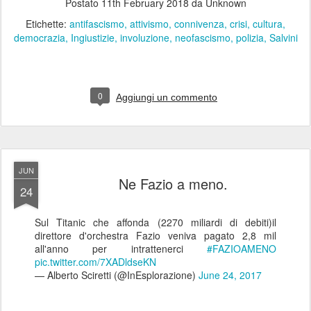
Postato
11th February 2018
da Unknown
Etichette:
antifascismo
attivismo
connivenza
crisi
cultura
democrazia
Ingiustizie
involuzione
neofascismo
polizia
Salvini
0
Aggiungi un commento
JUN
Ne Fazio a meno.
24
Sul Titanic che affonda (2270 miliardi di debiti)il
direttore d'orchestra Fazio veniva pagato 2,8 mil
all'anno per intrattenerci
#FAZIOAMENO
pic.twitter.com/7XADldseKN
— Alberto Sciretti (@InEsplorazione)
June 24, 2017