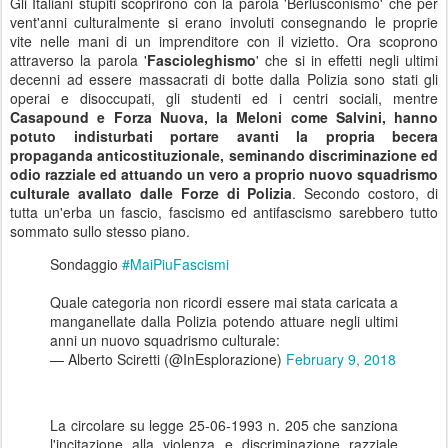
Gli Italiani stupiti scoprirono con la parola 'Berlusconismo' che per
vent'anni culturalmente si erano involuti consegnando le proprie
vite nelle mani di un imprenditore con il vizietto. Ora scoprono
attraverso la parola '
Fascioleghismo
' che si in effetti negli ultimi
decenni ad essere massacrati di botte dalla Polizia sono stati gli
operai e disoccupati, gli studenti ed i centri sociali, mentre
Casapound e Forza Nuova, la Meloni come Salvini, hanno
potuto indisturbati portare avanti la propria becera
propaganda anticostituzionale, seminando discriminazione ed
odio razziale ed attuando un vero a proprio nuovo squadrismo
culturale avallato dalle Forze di Polizia
. Secondo costoro, di
tutta un'erba un fascio, fascismo ed antifascismo sarebbero tutto
sommato sullo stesso piano.
Sondaggio
#MaiPiuFascismi
Quale categoria non ricordi essere mai stata caricata a
manganellate dalla Polizia potendo attuare negli ultimi
anni un nuovo squadrismo culturale:
— Alberto Sciretti (@InEsplorazione)
February 9, 2018
La circolare su legge 25-06-1993 n. 205 che sanziona
l'incitazione alla violenza e discriminazione razziale