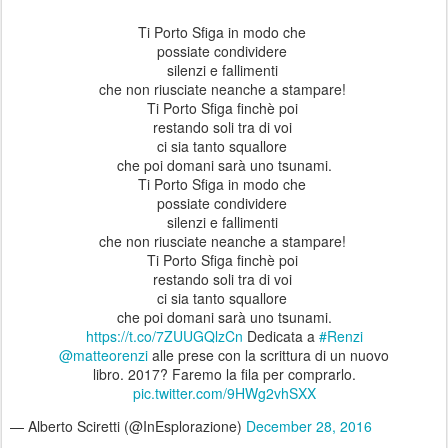
Ti Porto Sfiga in modo che
possiate condividere
silenzi e fallimenti
che non riusciate neanche a stampare!
Ti Porto Sfiga finchè poi
restando soli tra di voi
ci sia tanto squallore
che poi domani sarà uno tsunami.
Ti Porto Sfiga in modo che
possiate condividere
silenzi e fallimenti
che non riusciate neanche a stampare!
Ti Porto Sfiga finchè poi
restando soli tra di voi
ci sia tanto squallore
che poi domani sarà uno tsunami.
https://t.co/7ZUUGQlzCn
Dedicata a
#Renzi
@matteorenzi
alle prese con la scrittura di un nuovo
libro. 2017? Faremo la fila per comprarlo.
pic.twitter.com/9HWg2vhSXX
— Alberto Sciretti (@InEsplorazione)
December 28, 2016