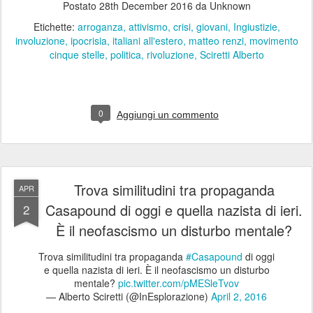
Postato
28th December 2016
da Unknown
Etichette:
arroganza
attivismo
crisi
giovani
Ingiustizie
involuzione
ipocrisia
italiani all'estero
matteo renzi
movimento
cinque stelle
politica
rivoluzione
Sciretti Alberto
0
Aggiungi un commento
Trova similitudini tra propaganda
APR
Casapound di oggi e quella nazista di ieri.
2
È il neofascismo un disturbo mentale?
Trova similitudini tra propaganda
#Casapound
di oggi
e quella nazista di ieri. È il neofascismo un disturbo
mentale?
pic.twitter.com/pMESleTvov
— Alberto Sciretti (@InEsplorazione)
April 2, 2016