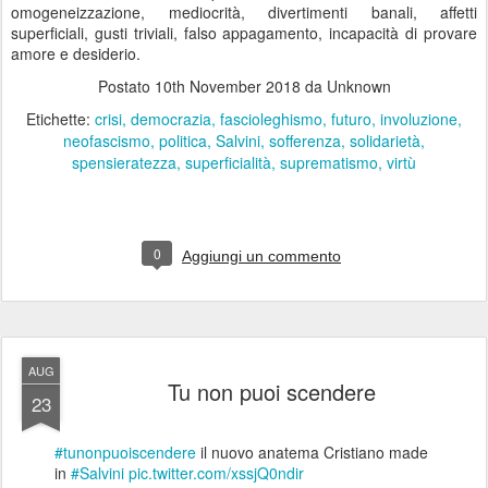
omogeneizzazione, mediocrità, divertimenti banali, affetti
superficiali, gusti triviali, falso appagamento, incapacità di provare
amore e desiderio.
Postato
10th November 2018
da Unknown
Etichette:
crisi
democrazia
fascioleghismo
futuro
involuzione
neofascismo
politica
Salvini
sofferenza
solidarietà
spensieratezza
superficialità
suprematismo
virtù
0
Aggiungi un commento
AUG
Tu non puoi scendere
23
#tunonpuoiscendere
il nuovo anatema Cristiano made
in
#Salvini
pic.twitter.com/xssjQ0ndir