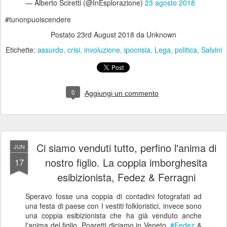
— Alberto Sciretti (@InEsplorazione)
23 agosto 2018
#tunonpuoiscendere
Postato
23rd August 2018
da Unknown
Etichette:
assurdo
crisi
involuzione
ipocrisia
Lega
politica
Salvini
0
Aggiungi un commento
Ci siamo venduti tutto, perfino l'anima di
JUN
nostro figlio. La coppia imborghesita
17
esibizionista, Fedez & Ferragni
Speravo fosse una coppia di contadini fotografati ad
una festa di paese con I vestiti folkloristici, invece sono
una coppia esibizionista che ha già venduto anche
l'anima del figlio. Poaretti diciamo in Veneto.
#Fedez
&