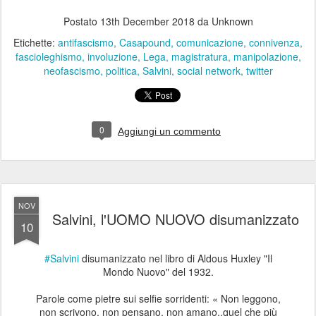
Postato
13th December 2018
da Unknown
Etichette:
antifascismo
Casapound
comunicazione
connivenza
fascioleghismo
involuzione
Lega
magistratura
manipolazione
neofascismo
politica
Salvini
social network
twitter
0
Aggiungi un commento
NOV
Salvini, l'UOMO NUOVO disumanizzato
10
#Salvini
disumanizzato nel libro di Aldous Huxley "Il
Mondo Nuovo" del 1932.
Parole come pietre sui selfie sorridenti: « Non leggono,
non scrivono, non pensano, non amano..quel che più