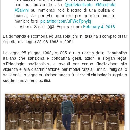
non era pervenuta alla
@poliziadistato
#Macerata
#Salvini
su immigrati: "c'è bisogno di una pulizia di
massa, via per via, quartiere per quartiere con le
maniere forti"
pic.twitter.com/uFWqPpnykj
— Alberto Sciretti (@InEsplorazione)
February 4, 2018
La domanda è scomoda ed una sola: chi in Italia ha il compito di far
rispettare la legge 25-06-1993 n. 205?
La legge 25 giugno 1993, n. 205 è una norma della Repubblica
Italiana che sanziona e condanna gesti, azioni e slogan legati
all'ideologia nazifascista, e aventi per scopo l'incitazione alla
violenza e alla discriminazione per motivi razziali, etnici, religiosi o
nazionali. La legge punirebbe anche l'utilizzo di simbologie legate a
suddetti movimenti politici.