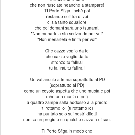
che non riusciate neanche a stampare!
Ti Porto Sfiga finchè poi
restando soli tra di voi
ci sia tanto squallore
che poi domani sarà uno tsunami.
"Non menartela sto scrivendo per voi"
"Non menartela è finita per voi"
Che cazzo voglio da te
che cazzo voglio da te
stronzo tu fallirai
tu fallirai, tu fallirai!
Un vaffanculo a te ma soprattutto al PD
(soprattutto al PD)
come un coyote aspetta che uno muoia e poi
(che uno muoia e poi)
a quattro zampe salta addosso alla preda:
"ti rottamo io" (ti rottamo io)
ha puntato solo sui nostri difetti
non su un pregio o su qualche cazzata di suo.
Ti Porto Sfiga in modo che