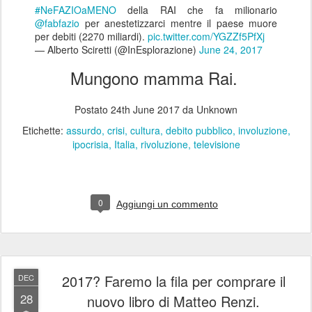
#NeFAZIOaMENO
della RAI che fa milionario
@fabfazio
per anestetizzarci mentre il paese muore
per debiti (2270 miliardi).
pic.twitter.com/YGZZf5PfXj
— Alberto Sciretti (@InEsplorazione)
June 24, 2017
Mungono mamma Rai.
Postato
24th June 2017
da Unknown
Etichette:
assurdo
crisi
cultura
debito pubblico
involuzione
ipocrisia
Italia
rivoluzione
televisione
0
Aggiungi un commento
2017? Faremo la fila per comprare il
DEC
28
nuovo libro di Matteo Renzi.