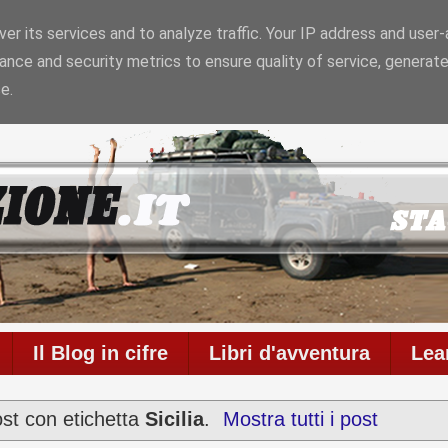
er its services and to analyze traffic. Your IP address and user
ance and security metrics to ensure quality of service, generat
l blog è in onda da
6958 giorni
con
711
articoli
e
586
co
e.
Il Blog in cifre
Libri d'avventura
Lea
ost con etichetta
Sicilia
.
Mostra tutti i post