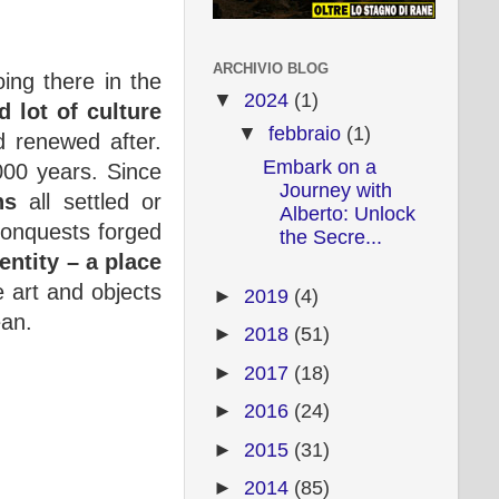
ARCHIVIO BLOG
ing there in the
▼
2024
(1)
 lot of culture
▼
febbraio
(1)
nd renewed after.
Embark on a
000 years. Since
Journey with
ns
all settled or
Alberto: Unlock
 conquests forged
the Secre...
entity – a place
e art and objects
►
2019
(4)
ean.
►
2018
(51)
►
2017
(18)
►
2016
(24)
►
2015
(31)
►
2014
(85)