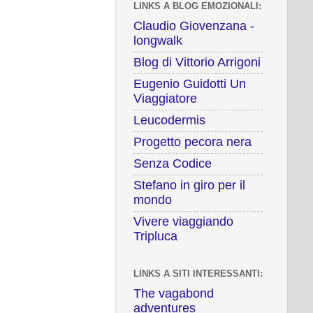
LINKS A BLOG EMOZIONALI:
Claudio Giovenzana -
longwalk
Blog di Vittorio Arrigoni
Eugenio Guidotti Un
Viaggiatore
Leucodermis
Progetto pecora nera
Senza Codice
Stefano in giro per il
mondo
Vivere viaggiando
Tripluca
LINKS A SITI INTERESSANTI:
The vagabond
adventures