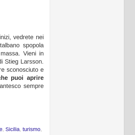
nizi, vedrete nei
ntalbano spopola
i massa. Vieni in
 di Stieg Larsson.
ore sconosciuto e
che puoi aprire
giantesco sempre
re
,
Sicilia
,
turismo
,