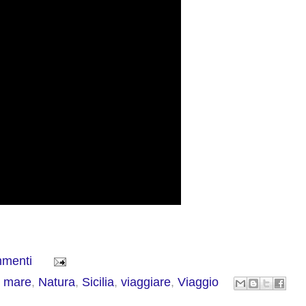
mmenti
,
mare
,
Natura
,
Sicilia
,
viaggiare
,
Viaggio