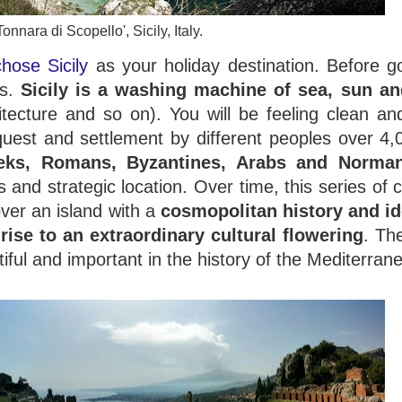
Tonnara di Scopello', Sicily, Italy.
hose Sicily
as your holiday destination. Before go
ns.
Sicily is a washing machine of sea, sun and
chitecture and so on). You will be feeling clean a
uest and settlement by different peoples over 4,
eeks, Romans, Byzantines, Arabs and Norma
nds and strategic location. Over time, this series of
ver an island with a
cosmopolitan history and id
ise to an extraordinary cultural flowering
. Th
ful and important in the history of the Mediterran