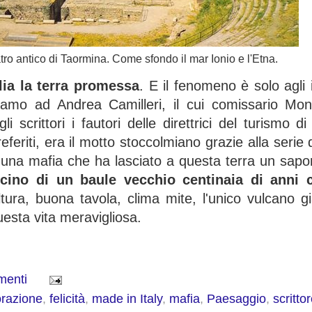
atro antico di Taormina. Come sfondo il mar Ionio e l'Etna.
ilia la terra promessa
. E il fenomeno è solo agli i
iamo ad Andrea Camilleri, il cui comissario Mo
 scrittori i fautori delle direttrici del turismo d
preferiti, era il motto stoccolmiano grazie alla serie
di una mafia che ha lasciato a questa terra un sap
scino di un baule vecchio centinaia di anni 
tura, buona tavola, clima mite, l'unico vulcano 
uesta vita meravigliosa.
menti
orazione
,
felicità
,
made in Italy
,
mafia
,
Paesaggio
,
scritto