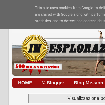
This site uses cookies from Google to deliv
are shared with Google along with perform
Sono le
6:19:8 AM
di
Sabato 08 / 08 / 2026
I
statistics, and to detect and address abus
HOME
© Blogger
Blog Mission
Visualizzazione p