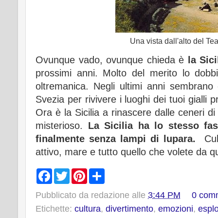
Una vista dall'alto del Te
Ovunque vado, ovunque chieda è
la Sic
prossimi anni. Molto del merito lo dobb
oltremanica. Negli ultimi anni sembrano gli
Svezia per rivivere i luoghi dei tuoi gialli 
Ora è la Sicilia a rinascere dalle ceneri 
misterioso.
La Sicilia ha lo stesso fa
finalmente senza lampi di lupara.
Cul
attivo, mare e tutto quello che volete da q
F
T
P
S
a
w
i
h
c
i
n
a
Pubblicato da
redazione
alle
3:44 PM
0 com
e
t
t
r
b
t
e
e
Etichette:
cultura
,
divertimento
,
emozioni
,
espl
o
e
r