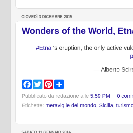
t
GIOVEDÌ 3 DICEMBRE 2015
Wonders of the World, Etna
#Etna
's eruption, the only active vul
p
— Alberto Scir
F
T
P
S
a
w
i
h
c
i
n
a
Pubblicato da
redazione
alle
5:59 PM
0 com
e
t
t
r
b
t
e
e
Etichette:
meraviglie del mondo
,
Sicilia
,
turism
o
e
r
o
r
e
k
s
t
SABATO 11 GENNAIO 2014