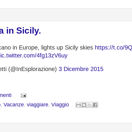
 in Sicily.
cano in Europe, lights up Sicily skies
https://t.co
ic.twitter.com/4fg13zV6uy
etti (@InEsplorazione)
3 Dicembre 2015
menti
o
,
Vacanze
,
viaggiare
,
Viaggio