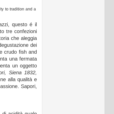
ty to tradition and a
zzi, questo é il
o tre confezioni
oria che aleggia
 degustazione dei
e crudo fish and
enta una fermata
senta un oggetto
ri, Siena 1832,
ne alla qualità e
passione. Sapori,
 di acidità quale