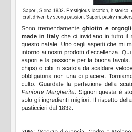
Sapori, Siena 1832. Prestigious location, historical d
craft driven by strong passion. Sapori, pastry master
Sono tremendamente
ghiotto e orgoglio
made in Italy
che ci invidiano in tutto 
questo natale. Uno degli aspetti che mi 
intorno ai nostri prodotti d'eccellenza. Qu
sapori e la passione per la buona tavola
chips) o cibi in scatola da scaldare vel
obbligatoria non una di piacere. Torniam
culto. Guardate la perfezione della sca
Panforte Margherita
. Signori questa é sto
solo gli ingredienti migliori. Il rispetto 
pasticcieri dal 1832.
39%: (Scorze d'Arancia, Cedro e Melone ca