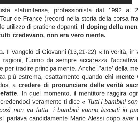
sta statunitense, professionista dal 1992 al 
 Tour de France (record nella storia della corsa f
le utilizzo di pratiche dopanti.
Il doping della men
 tutti credevano, non era vero niente.
Il Vangelo di Giovanni (13,21-22) « In verità, in v
 ragioni, l'uomo da sempre accarezza l'accattivan
e per tradire principalmente. Anche l''arte' della
ezza più estrema, esattamente quando
chi mente 
dosi a
credere di pronunciare delle verità sac
efatte
. In quel momento, il mentitore raggira og
, credendoci veramente ti dice «
Tutti i bambini so
osì non va fatta, i bambini vanno lasciati in pa
ì parlava candidamente Mario Alessi dopo aver ra