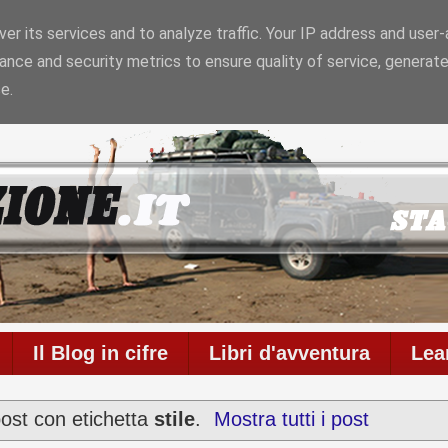
er its services and to analyze traffic. Your IP address and user
ance and security metrics to ensure quality of service, generat
6
Il blog è in onda da
6956 giorni
con
711
articoli
e
586
e.
Il Blog in cifre
Libri d'avventura
Lea
post con etichetta
stile
.
Mostra tutti i post