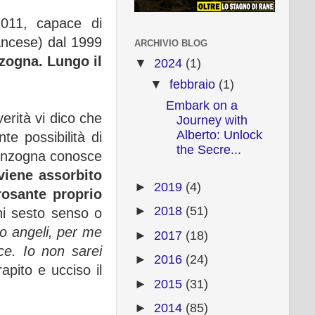
2011, capace di
rancese) dal 1999
ARCHIVIO BLOG
zogna. Lungo il
▼
2024
(1)
▼
febbraio
(1)
Embark on a
erità vi dico che
Journey with
Alberto: Unlock
te possibilità di
the Secre...
 menzogna conosce
viene assorbito
►
2019
(4)
rosante proprio
►
2018
(51)
ni sesto senso o
no angeli, per me
►
2017
(18)
ce. Io non sarei
►
2016
(24)
pito e ucciso il
►
2015
(31)
►
2014
(85)