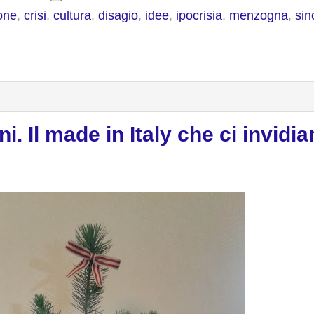
one
,
crisi
,
cultura
,
disagio
,
idee
,
ipocrisia
,
menzogna
,
sin
ani. Il made in Italy che ci invidia