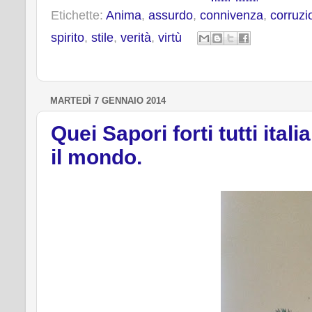
b
t
e
e
Etichette:
Anima
,
assurdo
,
connivenza
,
corruzi
o
e
r
o
r
e
spirito
,
stile
,
verità
,
virtù
k
s
t
MARTEDÌ 7 GENNAIO 2014
Quei Sapori forti tutti itali
il mondo.