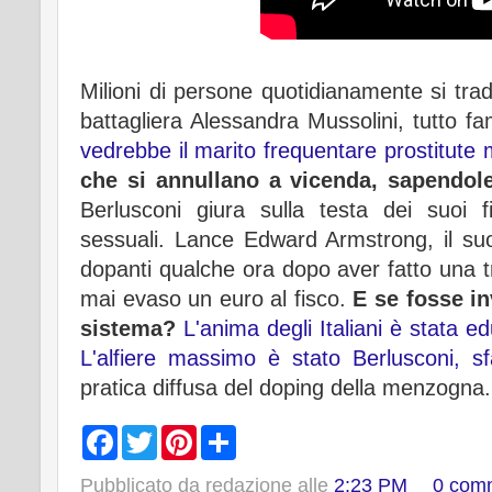
Milioni di persone quotidianamente si tra
battagliera Alessandra Mussolini, tutto f
vedrebbe il marito frequentare prostitute 
che si annullano a vicenda, sapendole
Berlusconi giura sulla testa dei suoi
sessuali. Lance Edward Armstrong, il suo
dopanti qualche ora dopo aver fatto una tra
mai evaso un euro al fisco.
E se fosse in
sistema?
L'anima degli Italiani è stata e
L'alfiere massimo è stato Berlusconi, sfa
pratica diffusa del doping della menzogna
F
T
P
S
a
w
i
h
c
i
n
a
Pubblicato da
redazione
alle
2:23 PM
0 com
e
t
t
r