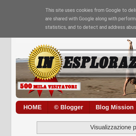
This site uses cookies from Google to deliv
are shared with Google along with perform
Sono le
6:28:53 AM
di
Giovedì 06 / 08 / 202
statistics, and to detect and address abus
HOME
© Blogger
Blog Mission
Visualizzazione 