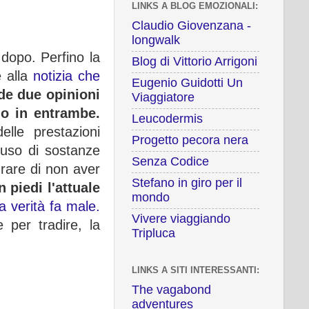
LINKS A BLOG EMOZIONALI:
Claudio Giovenzana -
longwalk
dopo. Perfino la
Blog di Vittorio Arrigoni
e alla
notizia che
Eugenio Guidotti Un
e due opinioni
Viaggiatore
do in entrambe.
Leucodermis
lle prestazioni
Progetto pecora nera
 uso di sostanze
Senza Codice
urare di non aver
Stefano in giro per il
 piedi l'attuale
mondo
a verità fa male.
Vivere viaggiando
 per tradire, la
Tripluca
LINKS A SITI INTERESSANTI:
The vagabond
adventures