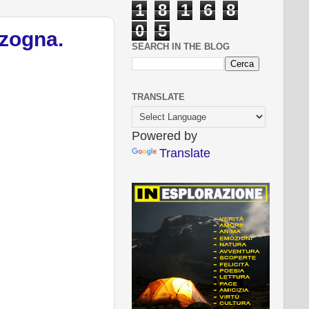
1
8
1
6
8
0
5
nzogna.
SEARCH IN THE BLOG
TRANSLATE
Powered by
Translate