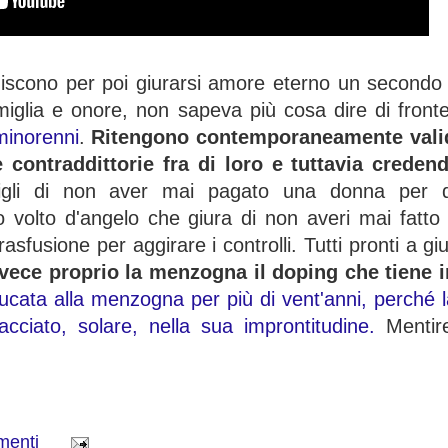
discono per poi giurarsi amore eterno un secondo 
amiglia e onore, non sapeva più cosa dire di front
minorenni
.
Ritengono contemporaneamente valid
 contraddittorie fra di loro e tuttavia creden
 figli di non aver mai pagato una donna per de
 volto d'angelo che giura di non averi mai fatto
sfusione per aggirare i controlli. Tutti pronti a gi
vece proprio la menzogna il doping che tiene in
ducata alla menzogna per più di vent'anni, perché l
cciato, solare, nella sua improntitudine.
Mentire
.
menti