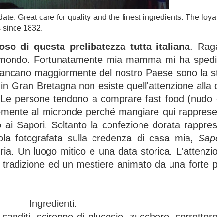
ate. Great care for quality and the finest ingredients. The loyal
s since 1832.
so di questa prelibatezza tutta italiana
. Raga
il mondo. Fortunatamente mia mamma mi ha spedit
mancano maggiormente del nostro Paese sono la st
i in Gran Bretagna non esiste quell'attenzione alla
. Le persone tendono a comprare fast food (nudo 
ocemente al micronde perché mangiare qui rappres
o ai Sapori. Soltanto la confezione dorata rappre
tola fotografata sulla credenza di casa mia,
Sapo
ria. Un luogo mitico e una data storica. L'attenzio
della tradizione ed un mestiere animato da una forte 
Ingredienti:
nditi, sciroppo di glucosio, zucchero, correttore