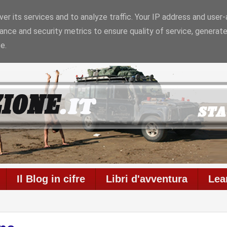
er its services and to analyze traffic. Your IP address and user
ance and security metrics to ensure quality of service, generat
Il blog è in onda da
6958 giorni
con
711
articoli
e
586
c
e.
Il Blog in cifre
Libri d'avventura
Lea