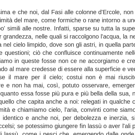
sima e che noi, dal Fasi alle colonne d'Ercole, no
simità del mare, come formiche o rane intorno a un
' simili alle nostre. Infatti, sparse su tutta la super
 grandezza, nelle quali si raccolgono l'acqua, la ne
ra nel cielo limpido, dove son gli astri, in quella pa
 questioni; ciò che confluisce continuamente nelle
iamo in queste fosse non ce ne accorgiamo e cr
ndo al mare credesse di essere alla superficie e ved
se il mare per il cielo; costui non è mai riuscit
mare e non ha mai, così, potuto osservare, emerge
 quanto essa fosse più pura e più bella della sua, 
uello che capita anche a noi: relegati in qualche ca
mità e chiamiamo cielo, l'aria, convinti come siam
 è identico e anche noi, per debolezza e inerzia, 
 eccelsi; se potessimo giungere fin lassù o aver l'ali p
di lassù, come i pesci che, emergendo dalle ond