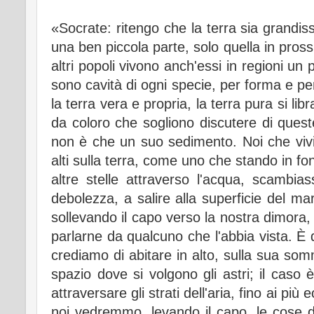
«Socrate: ritengo che la terra sia grandis
una ben piccola parte, solo quella in pros
altri popoli vivono anch'essi in regioni un po
sono cavità di ogni specie, per forma e per
la terra vera e propria, la terra pura si lib
da coloro che sogliono discutere di queste
non è che un suo sedimento. Noi che viv
alti sulla terra, come uno che stando in fo
altre stelle attraverso l'acqua, scambias
debolezza, a salire alla superficie del 
sollevando il capo verso la nostra dimora,
parlarne da qualcuno che l'abbia vista. È q
crediamo di abitare in alto, sulla sua som
spazio dove si volgono gli astri; il caso
attraversare gli strati dell'aria, fino ai più
noi vedremmo, levando il capo, le cose 