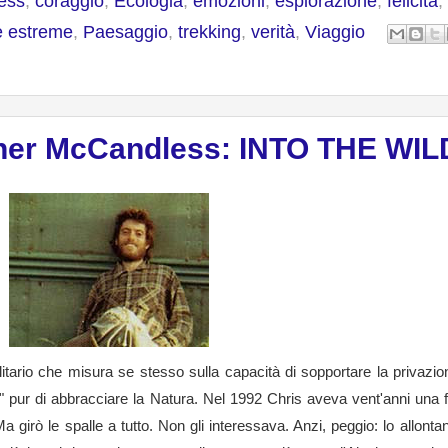
ess
,
coraggio
,
Ecologia
,
emozioni
,
esplorazione
,
felicità
,
re estreme
,
Paesaggio
,
trekking
,
verità
,
Viaggio
pher McCandless: INTO THE WIL
tario che misura se stesso sulla capacità di sopportare la privazion
o" pur di abbracciare la Natura. Nel 1992 Chris aveva vent'anni una f
Ma girò le spalle a tutto. Non gli interessava. Anzi, peggio: lo allont