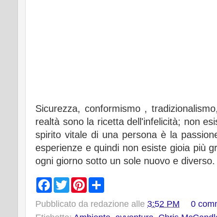
Sicurezza, conformismo , tradizionalismo
realtà sono la ricetta dell'infelicità; non 
spirito vitale di una persona è la passion
esperienze e quindi non esiste gioia più g
ogni giorno sotto un sole nuovo e diverso.
F
T
P
S
a
w
i
h
c
i
n
a
Pubblicato da
redazione
alle
3:52 PM
0 com
e
t
t
r
b
t
e
e