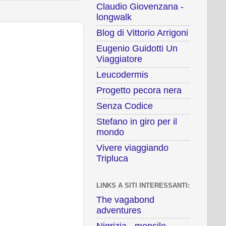
Claudio Giovenzana -
longwalk
Blog di Vittorio Arrigoni
Eugenio Guidotti Un
Viaggiatore
Leucodermis
Progetto pecora nera
Senza Codice
Stefano in giro per il
mondo
Vivere viaggiando
Tripluca
LINKS A SITI INTERESSANTI:
The vagabond
adventures
Nigrizia - mensile