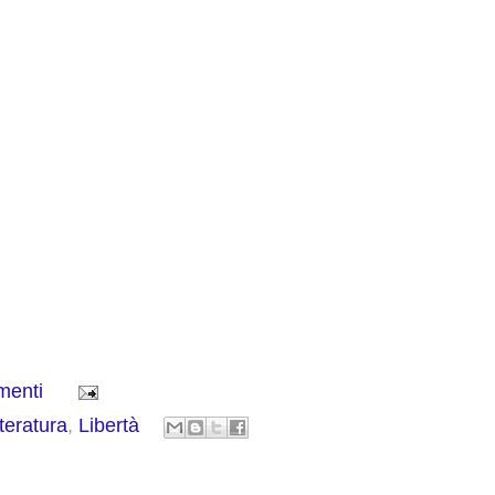
menti
teratura
,
Libertà