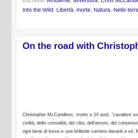
Etichette:
Ambiente
,
avventura
,
Chris McCandl
o
e
r
o
r
e
Into the Wild
,
Libertà
,
morte
,
Natura
,
Nelle ter
k
s
t
On the road with Christo
Christopher McCandless, morto a 24 anni, "cavaliere soli
civiltà, delle comodità, del cibo, dell'amore, del consens
ogni bene di lusso e una brillante carriera davanti a sé. 