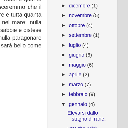
►
dicembre
(1)
osceremmo che il
tre e tutta quanta
►
novembre
(5)
 nel mare; nulla
►
ottobre
(4)
 sabbie e distese
►
settembre
(1)
nulla paragonare
►
luglio
(4)
E sarà bello come
►
giugno
(6)
►
maggio
(6)
►
aprile
(2)
►
marzo
(7)
►
febbraio
(9)
▼
gennaio
(4)
Elevarsi dallo
stagno di rane.