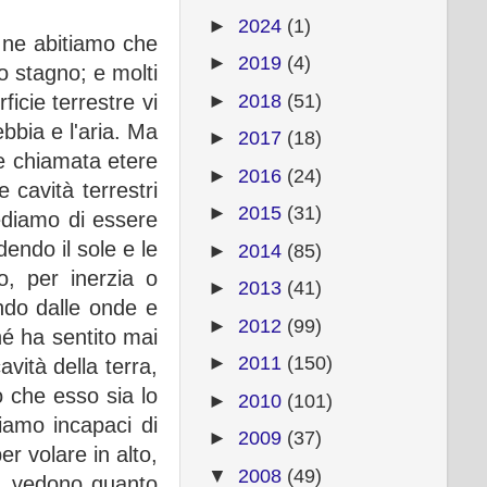
►
2024
(1)
n ne abitiamo che
►
2019
(4)
o stagno; e molti
►
2018
(51)
ficie terrestre vi
bbia e l'aria. Ma
►
2017
(18)
rte chiamata etere
►
2016
(24)
 cavità terrestri
►
2015
(31)
ediamo di essere
endo il sole e le
►
2014
(85)
o, per inerzia o
►
2013
(41)
ndo dalle onde e
►
2012
(99)
né ha sentito mai
►
2011
(150)
vità della terra,
o che esso sia lo
►
2010
(101)
siamo incapaci di
►
2009
(37)
er volare in alto,
▼
2008
(49)
e, vedono quanto