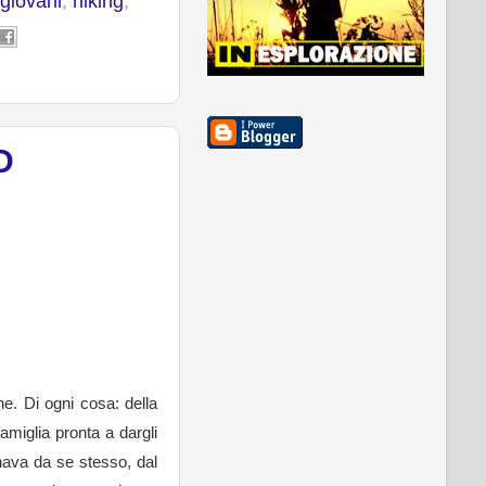
giovani
,
hiking
,
D
e. Di ogni cosa: della
amiglia pronta a dargli
anava da se stesso, dal