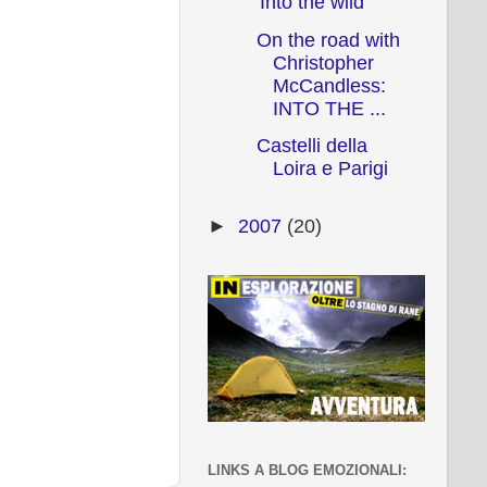
'Into the wild'
On the road with
Christopher
McCandless:
INTO THE ...
Castelli della
Loira e Parigi
►
2007
(20)
LINKS A BLOG EMOZIONALI: