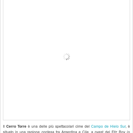
Il
è una delle più spettacolari cime del
Campo de Hielo Sur
, è
Cerro Torre
situato in una regione contesa fra Argentina e Cile, a ovest del Fitz Roy (o