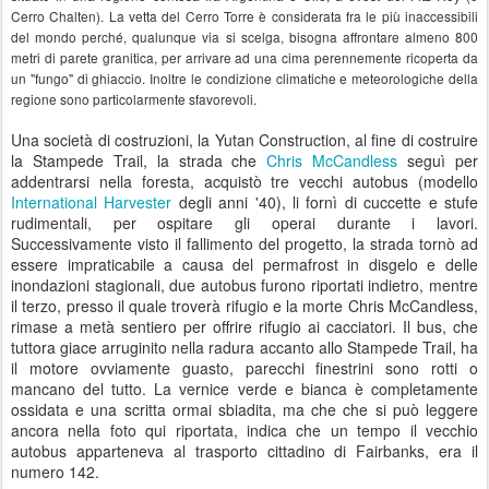
Cerro Chalten). La vetta del Cerro Torre è considerata fra le più inaccessibili
del mondo perché, qualunque via si scelga, bisogna affrontare almeno 800
metri di parete granitica, per arrivare ad una cima perennemente ricoperta da
un "fungo" di ghiaccio. Inoltre le condizione climatiche e meteorologiche della
regione sono particolarmente sfavorevoli.
Una società di costruzioni, la Yutan Construction, al fine di costruire
la Stampede Trail, la strada che
Chris McCandless
seguì per
addentrarsi nella foresta, acquistò tre vecchi autobus (modello
International Harvester
degli anni '40), li fornì di cuccette e stufe
rudimentali, per ospitare gli operai durante i lavori.
Successivamente visto il fallimento del progetto, la strada tornò ad
essere impraticabile a causa del permafrost in disgelo e delle
inondazioni stagionali, due autobus furono riportati indietro, mentre
il terzo, presso il quale troverà rifugio e la morte Chris McCandless,
rimase a metà sentiero per offrire rifugio ai cacciatori. Il bus, che
tuttora giace arruginito nella radura accanto allo Stampede Trail, ha
il motore ovviamente guasto, parecchi finestrini sono rotti o
mancano del tutto. La vernice verde e bianca è completamente
ossidata e una scritta ormai sbiadita, ma che che si può leggere
ancora nella foto qui riportata, indica che un tempo il vecchio
autobus apparteneva al trasporto cittadino di Fairbanks, era il
numero 142.