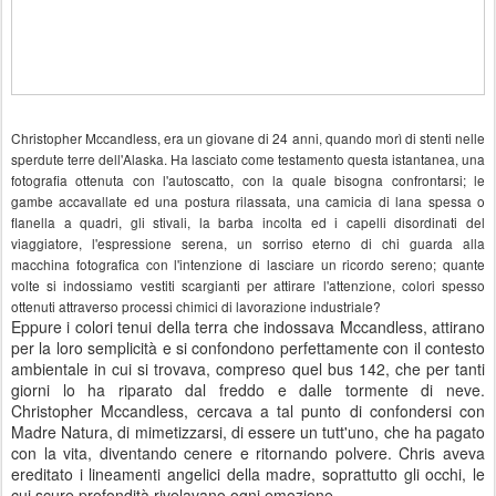
Christopher Mccandless, era un giovane di 24 anni, quando morì di stenti nelle
sperdute terre dell'Alaska. Ha lasciato come testamento questa istantanea, una
fotografia ottenuta con l'autoscatto, con la quale bisogna confrontarsi; le
gambe accavallate ed una postura rilassata, una camicia di lana spessa o
flanella a quadri, gli stivali, la barba incolta ed i capelli disordinati del
viaggiatore, l'espressione serena, un sorriso eterno di chi guarda alla
macchina fotografica con l'intenzione di lasciare un ricordo sereno; quante
volte si indossiamo vestiti scargianti per attirare l'attenzione, colori spesso
ottenuti attraverso processi chimici di lavorazione industriale?
Eppure i colori tenui della terra che indossava Mccandless, attirano
per la loro semplicità e si confondono perfettamente con il contesto
ambientale in cui si trovava, compreso quel bus 142, che per tanti
giorni lo ha riparato dal freddo e dalle tormente di neve.
Christopher Mccandless, cercava a tal punto di confondersi con
Madre Natura, di mimetizzarsi, di essere un tutt'uno, che ha pagato
con la vita, diventando cenere e ritornando polvere. Chris aveva
ereditato i lineamenti angelici della madre, soprattutto gli occhi, le
cui scure profondità rivelavano ogni emozione.