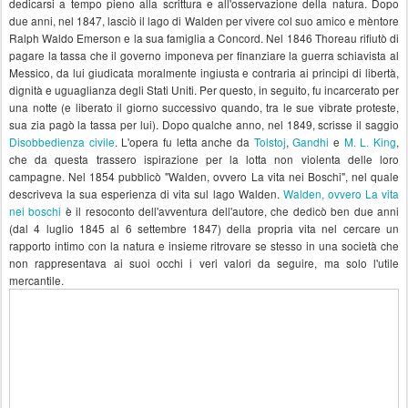
dedicarsi a tempo pieno alla scrittura e all'osservazione della natura. Dopo
due anni, nel
1847
, lasciò il lago di Walden per vivere col suo amico e mèntore
Ralph Waldo Emerson
e la sua famiglia a Concord. Nel 1846 Thoreau rifiutò di
pagare la tassa che il governo imponeva per finanziare la guerra schiavista al
Messico, da lui giudicata moralmente ingiusta e contraria ai principi di libertà,
dignità e uguaglianza degli Stati Uniti. Per questo, in seguito, fu incarcerato per
una notte (e liberato il giorno successivo quando, tra le sue vibrate proteste,
sua zia pagò la tassa per lui). Dopo qualche anno, nel 1849, scrisse il saggio
Disobbedienza civile
. L'opera fu letta anche da
Tolstoj
,
Gandhi
e
M. L. King
,
che da questa trassero ispirazione per la lotta non violenta delle loro
campagne. Nel 1854 pubblicò "Walden, ovvero La vita nei Boschi", nel quale
descriveva la sua esperienza di vita sul lago Walden.
Walden, ovvero La vita
nei boschi
è il resoconto dell'avventura dell'autore, che dedicò ben due anni
(dal 4 luglio 1845 al 6 settembre 1847) della propria vita nel cercare un
rapporto intimo con la natura e insieme ritrovare se stesso in una società che
non rappresentava ai suoi occhi i veri valori da seguire, ma solo l'utile
mercantile.