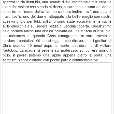
spazzolino da denti blu, una scatole di filo interdentale e la capsula
d'oro del molare che stando al diario, si sarebbe staccata dal dente
dopo tre settimane dall'arrivo. Lo scrittore inoltre trovò due paia di
frusti Levi's; uno dei due è rattoppato alla bell'e meglio con nastro
adesivo grigio per tubi, sull'altro sono state accuratamente cucite
sulle ginocchia e sul sedere pezze di vecchia coperta. Quest'ultimo
paio portava anche una cintura ricavata da una striscia di lenzuolo,
testimonianza di quando Chris dimagrendo, si sarà trovato a
perdere i pantaloni. Gli stessi oggetti che ritroveranno i genitori di
Chris quando 10 mesi dopo la morte, decideranno di visitare
l'autobus. La madre si sedette sul materasso sui cui era morto il
figlio. Il padre sistemò una lapide appena dietro la porta, una
semplice placca d'ottone con poche parole commemorative.