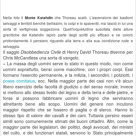
Nella foto il
che Thoreau scalò. L'ascensione dei bastioni
Monte Katahdin
selvaggi e terribili benchè bellissimi, lo colpi e lo spaventò, ma lasciò in lui una
sorta di vertiginosa soggezione. Quell'inquietudine suscitata dalle alture
granitiche del Katahdin ispirò parte degli scritti più efficaci e ne colorò
profondamente il pensiero riguardo alla terra e alla sua condizione rude e
selvaggia.
Il saggio
Disobbedienza Civile
di Henry David Thoreau divenne per
Chris McCandless una sorta di vangelo.
« La massa degli uomini serve lo stato in questo modo, non come
uomini soprattutto, bensì come macchine, con i propri corpi. Essi
formano l'esercito permanente, e la milizia, i secondini, i poliziotti, i
posse comitatus
, ecc. Nella maggior parte dei casi non v'è alcun
libero esercizio della facoltà di giudizio o del senso morale; invece
si mettono allo stesso livello del legno e della terra e delle pietre, e
forse si possono fabbricare uomini di legno che serviranno
altrettanto bene allo scopo. Uomini del genere non incutono
maggior rispetto che se fossero di paglia o di sterco. Hanno lo
stesso tipo di valore dei cavalli e dei cani. Tuttavia persino esseri
simili sono comunemente stimati dei buoni cittadini. Altri, come la
maggior parte dei legislatori, dei politici, degli avvocati, dei ministri
del culto, e dei funzionari statali, servono lo Stato principalmente