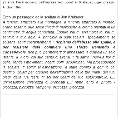
23 anni. Per il racconto dell'impresa vedi Jonathan Krakauer,
,
Eiger Dreams
Anchor, 1997)
Ecco un passaggio della scalata di Jon Krakauer:
A tenermi attaccato alla montagna, a tenermi attaccato al mondo,
erano soltanto due sottili chiodi di molibdeno al cromo piantati in un
centimetro di acqua congelata. Eppure più mi arrampicavo, più mi
sentivo a mio agio. Al principio di ogni scalata, specialmente se
solitaria, senti costantemente il
richiamo dell'abisso alle spalle, e
per resistere devi compiere uno sforzo tremendo e
consapevole
, non puoi permetterti di abbassare la guardia un solo
istante. Il vuoto, col suo canto di sirena, ti fa salire i nervi a fior di
pelle, rende i movimenti incerti, goffi, scoordinati. Ma proseguendo
la scalata, ti abitui all'esposizione, a stare gomito a gomito col
destino, finisci per credere nell'affidabilità delle tue mani, dei tuoi
piedi, della tua testa, finisci per fidarti del tuo autocontrollo. [...]
un'rresistibile chiarezza di propositi [...] ritmo lento e ipnotio -
piccozza, piccozza, rampone, piccozza, piccozza