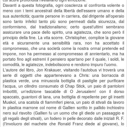
Davanti a questa fotografia, ogni coscienza si confronta volente o
meno con i temi ancestrali della libertà dell'essere umano e della
sua autenticità; quante persone in carriera, dal dirigente all'operaio
sono tanto infelici tanto più sono permeati dalla sicurezza, dal
conformismo, dal tradizionalismo; certo quest'ultimi sembrano
assicurare una pace dello spirito, una agiatezza, che sono però il
principio della fine. La vita scorre. Christopher, complice la giovane
età e sicuramente una sensibilità rara, non ha accettato il
compromesso, che una società come la nostra ormai pretende ed
impone, non ha permesso al compromesso di annientarlo, ma ha
portato fino agli estremi il pensiero spartano per il quale, i soldi, le
comodità, le agiatezze, indeboliscono e rendono impuro l'uomo.
L'autore del libro, Jon Krakauer, visitando l'autobus vi troverà una
serie di oggetti che appartenevano a Chris: una borraccia di
plastica verde, una minuscola bottiglia di pastiglie per purificare
l'acqua, un cilindro consumato di Chap Stick, un paio di pantoloni
imbottiti, un'edizione tascabile di O Jerusalem! con il dorso
spaccato, guantoni di lana, una bottiglia di repellente per gli insetti
Muskol, una scatola di fiammiferi piena, un paio di stivali da lavoro
in plastica marrone col nome di Gallien scritto in pallido inchiostro
nero sul risvolto (Gallien fu un uomo che gli diede un passaggio e
gli regalò degli stivali), un fodero in pelle decorato dalle iniziali R. F.
(l'involucro del machete che Ronald Franz diede al giovane), lo