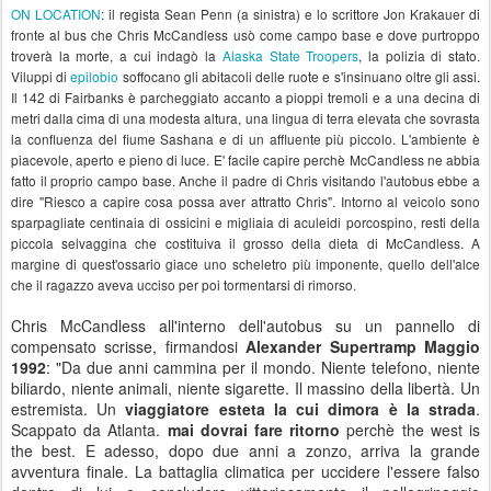
ON LOCATION
: il regista Sean Penn (a sinistra) e lo scrittore Jon Krakauer di
fronte al bus che Chris McCandless usò come campo base e dove purtroppo
troverà la morte, a cui indagò la
Alaska State Troopers
, la polizia di stato.
Viluppi di
epilobio
soffocano gli abitacoli delle ruote e s'insinuano oltre gli assi.
Il 142 di Fairbanks è parcheggiato accanto a pioppi tremoli e a una decina di
metri dalla cima di una modesta altura, una lingua di terra elevata che sovrasta
la confluenza del fiume Sashana e di un affluente più piccolo. L'ambiente è
piacevole, aperto e pieno di luce. E' facile capire perchè McCandless ne abbia
fatto il proprio campo base. Anche il padre di Chris visitando l'autobus ebbe a
dire "Riesco a capire cosa possa aver attratto Chris". Intorno al veicolo sono
sparpagliate centinaia di ossicini e migliaia di aculeidi porcospino, resti della
piccola selvaggina che costituiva il grosso della dieta di McCandless. A
margine di quest'ossario giace uno scheletro più imponente, quello dell'alce
che il ragazzo aveva ucciso per poi tormentarsi di rimorso.
Chris McCandless all'interno dell'autobus su un pannello di
compensato scrisse, firmandosi
Alexander Supertramp Maggio
1992
: "Da due anni cammina per il mondo. Niente telefono, niente
biliardo, niente animali, niente sigarette. Il massino della libertà. Un
estremista. Un
viaggiatore esteta la cui dimora è la strada
.
Scappato da Atlanta.
mai dovrai fare ritorno
perchè the west is
the best. E adesso, dopo due anni a zonzo, arriva la grande
avventura finale. La battaglia climatica per uccidere l'essere falso