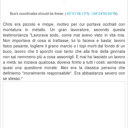
Bus's coordinates should be these: (
63°51′36.13″N, 149°24′50.62″W
).
Chris era piccolo e miope, motivo per cui portava occhiali con
montatura in metallo. Un gran lavoratore, secondo questa
testimonianza "Lavorava sodo, come mai avevo visto in vita mia.
Non importava di cosa si trattasse, lui lo faceva e basta: lavoro
fisico pesante, togliere il grano marcio o i topi morti dal fondo di un
buco, lavoro che ti sporchi così tanto che alla fine della giornata
non sai nemmeno più a cosa assomigli. E mai ha lasciato un lavoro
a metà: se iniziava qualcosa, doveva finirlo a tutti i costi, sembrava
quasi una questione morale. Alex era la classica persona che
definiemo "moralmente responsabile". Era abbastanza severo con
se stesso."