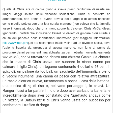
Quella di Chris era di colore giallo e aveva preso l'abitudine di usarla nei
lunghi viaggi solitari delle vacanze scolastiche. Chris fu costretto ad
abbandonarla, non prima di averla privata della targa e di averla nascosta
come meglio poteva con una tela cerata marrone (non voleva che la famiglia
fosse informata), dopo che una inondazione la travolse. Chris McCandless,
ignorando i cartelli che indicavano l'assoluto divieto di guidare fuori strada a
causa del pericolo delle inondazioni improvvise (per maggiori informazioni
http://www.nps.gov
), si era accampato infatto vicino ad un alveo in secca, dove
l'auto fu travolta da un'ondata di acqua marrone, non forte al punto da
procurare danni permanenti, ma abbastanza per metterla momentaneamente
), che vi ritrovarono dentro una chitarra Gianini (la chitarra
fuori d'uso.
che la madre di Chris usava per suonare le ninne nanne per
calmare il figlio Chris), un tegame contenente 4 dollari e 93 cent in
spiccioli, un pallone da football, un sacchetto dell'immondizia pieno
di vecchi indumenti, una canna da pesca con relativa attrezzatura,
un rasoio elettrico nuovo, un'armonica a bocca, i cavi della batteria,
una decina di kg di riso e, nel vano portaoggetti, le chiavi. Un
Ranger riuscì a far partire il motore dopo aver caricato la batteria, e
incredibilmente dopo aver constatato che "quell'auto andava come
un razzo", la Datsun b210 di Chris venne usata con successo per
combattere il traffico di droga.