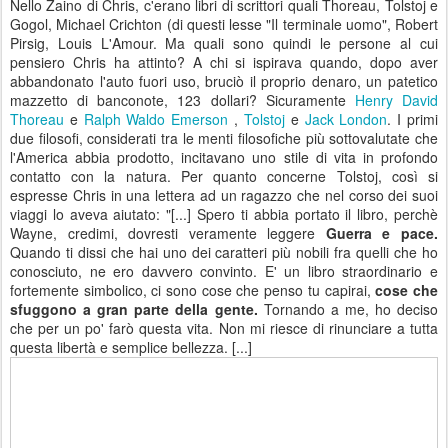
Nello Zaino di Chris, c'erano libri di scrittori quali Thoreau, Tolstoj e
Gogol, Michael Crichton (di questi lesse "Il terminale uomo", Robert
Pirsig, Louis L'Amour. Ma quali sono quindi le persone al cui
pensiero Chris ha attinto? A chi si ispirava quando, dopo aver
abbandonato l'auto fuori uso, bruciò il proprio denaro, un patetico
mazzetto di banconote, 123 dollari? Sicuramente
Henry David
Thoreau
e
Ralph Waldo Emerson
,
Tolstoj
e
Jack London
. I primi
due filosofi, considerati tra le menti filosofiche più sottovalutate che
l'America abbia prodotto, incitavano uno stile di vita in profondo
contatto con la natura. Per quanto concerne Tolstoj, così si
espresse Chris in una lettera ad un ragazzo che nel corso dei suoi
viaggi lo aveva aiutato: "[...] Spero ti abbia portato il libro, perchè
Wayne, credimi, dovresti veramente leggere
Guerra e pace.
Quando ti dissi che hai uno dei caratteri più nobili fra quelli che ho
conosciuto, ne ero davvero convinto. E' un libro straordinario e
fortemente simbolico, ci sono cose che penso tu capirai,
cose che
sfuggono a gran parte della gente.
Tornando a me, ho deciso
che per un po' farò questa vita. Non mi riesce di rinunciare a tutta
questa libertà e semplice bellezza. [...]