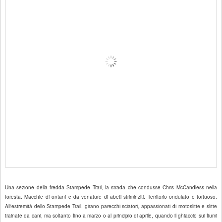
Una sezione della fredda Stampede Trail, la strada che condusse Chris McCandless nella
foresta. Macchie di ontani e da venature di abeti striminziti. Territorio ondulato e tortuoso.
All'estremità dello Stampede Trail, girano parecchi sciatori, appassionati di motoslitte e slitte
trainate da cani, ma soltanto fino a marzo o al principio di aprile, quando il ghiaccio sui fiumi