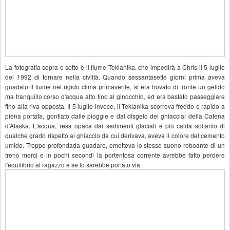
La fotografia sopra e sotto è il fiume Teklanika, che impedirà a Chris il 5 luglio
del 1992 di tornare nella civiltà. Quando sessantasette giorni prima aveva
guadato il fiume nel rigido clima primaverile, si era trovato di fronte un gelido
ma tranquillo corso d'acqua alto fino al ginocchio, ed era bastato passeggiare
fino alla riva opposta. Il 5 luglio invece, il Teklanika scorreva freddo e rapido a
piena portata, gonfiato dalle pioggie e dal disgelo dei ghiacciai della Catena
d'Alaska. L'acqua, resa opaca dai sedimenti glaciali e più calda soltanto di
qualche grado rispetto al ghiaccio da cui derivava, aveva il colore del cemento
umido. Troppo profondada guadare, emetteva lo stesso suono roboante di un
treno merci e in pochi secondi la portentosa corrente avrebbe fatto perdere
l'equilibrio al ragazzo e se lo sarebbe portato via.