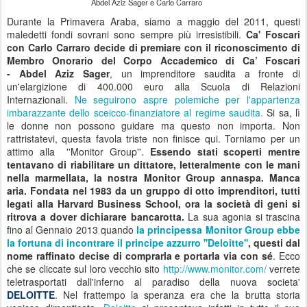
Abdel Aziz Sager e Carlo Carraro
Durante la Primavera Araba, siamo a maggio del 2011, questi
maledetti fondi sovrani sono sempre più irresistibili.
Ca' Foscari
con Carlo Carraro decide di premiare con il riconoscimento di
Membro Onorario del Corpo Accademico di Ca’ Foscari
- Abdel Aziz Sager
, un imprenditore saudita a fronte di
un'elargizione di 400.000 euro alla Scuola di Relazioni
Internazionali.
Ne seguirono aspre polemiche per l'appartenza
imbarazzante dello sceicco-finanziatore al regime saudita.
Si sa, lì
le donne non possono guidare ma questo non importa. Non
rattristatevi, questa favola triste non finisce qui. Torniamo per un
attimo alla ''Monitor Group''.
Essendo stati scoperti mentre
tentavano di riabilitare un dittatore, letteralmente con le mani
nella marmellata, la nostra Monitor Group annaspa. Manca
aria. Fondata nel 1983 da un gruppo di otto imprenditori, tutti
legati alla Harvard Business School, ora la società di geni si
ritrova a dover dichiarare bancarotta.
La sua agonia si trascina
fino al Gennaio 2013 quando
la principessa Monitor Group ebbe
la fortuna di incontrare il principe azzurro ''Deloitte''
, questi dal
nome raffinato decise di comprarla e portarla via con sé
. Ecco
che se cliccate sul loro vecchio sito
http://www.monitor.com/
verrete
teletrasportati dall'inferno al paradiso della nuova societa'
DELOITTE
. Nel frattempo la speranza era che la brutta storia