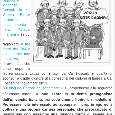
ragioniere
Vincenzo
Consoli, la cui
Veneto Banca
partecipa
pesantemente
nella Palladio
finanziaria
in cui
il
ragioniere
è
me
mbro del CdA e
del comitato
esecutivo
, si
ritrovi, qualche
anno dopo la
laurea
honoris causa
conferitagli da Ca' Foscari, in qualità di
sponsor e ospite d'onore alla consegna dei diplomi di laurea a Ca'
Foscari nel novembre 2011.
S
ul blog del Rettore nel settembre 2010
propendevo alla seguente
«
riflessione critica:
non sento lo studente protagonista
dell’università italiana, ma vedo ancora fiorire un modello di
Professore, più interessato ad appagare il proprio ego ed a
coltivare una propria carriera personale, che preoccupato di
trasmettere con passione una qualche forma di sapere alle