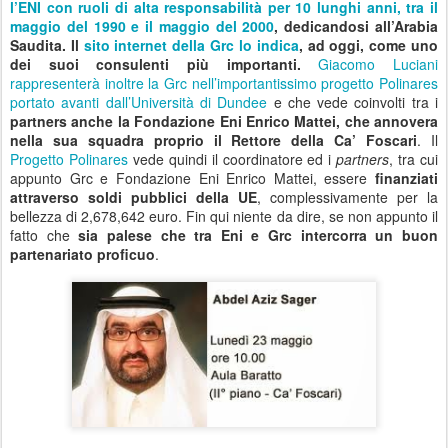
l’ENI con ruoli di alta responsabilità per 10 lunghi anni, tra il
maggio del 1990 e il maggio del 2000
, dedicandosi all’Arabia
Saudita.
Il
sito internet della Grc lo indica
, ad oggi, come uno
dei suoi consulenti più importanti.
Giacomo Luciani
rappresenterà inoltre la Grc nell’importantissimo progetto Polinares
portato avanti dall’Università di Dundee
e che vede coinvolti tra i
partners anche la Fondazione Eni Enrico Mattei, che annovera
nella sua squadra proprio il Rettore della Ca’ Foscari
. Il
Progetto Polinares
vede quindi il coordinatore ed i
partners
, tra cui
appunto Grc e Fondazione Eni Enrico Mattei, essere
finanziati
attraverso soldi pubblici della UE
, complessivamente per la
bellezza di 2,678,642 euro. Fin qui niente da dire, se non appunto il
fatto che
sia palese che tra Eni e Grc intercorra un buon
partenariato proficuo
.