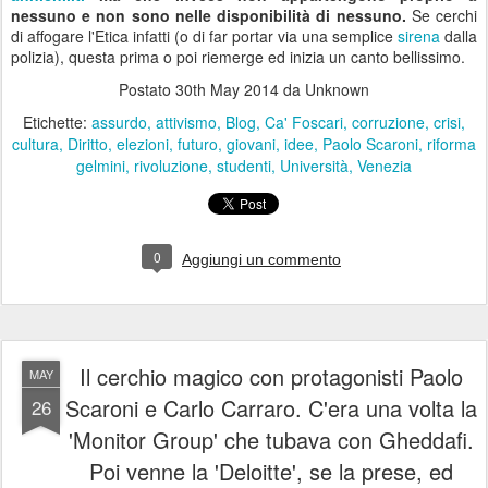
nessuno e non sono nelle disponibilità di nessuno.
Se cerchi
di affogare l'Etica infatti (o di far portar via una semplice
sirena
dalla
polizia), questa prima o poi riemerge ed inizia un canto bellissimo.
Postato
30th May 2014
da Unknown
Etichette:
assurdo
attivismo
Blog
Ca' Foscari
corruzione
crisi
cultura
Diritto
elezioni
futuro
giovani
idee
Paolo Scaroni
riforma
gelmini
rivoluzione
studenti
Università
Venezia
0
Aggiungi un commento
Il cerchio magico con protagonisti Paolo
MAY
Scaroni e Carlo Carraro. C'era una volta la
26
'Monitor Group' che tubava con Gheddafi.
Poi venne la 'Deloitte', se la prese, ed