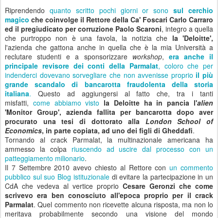
Riprendendo
quanto scritto pochi giorni or sono
sul cerchio
magico
che coinvolge il Rettore della Ca' Foscari Carlo Carraro
ed il pregiudicato per corruzione Paolo Scaroni
, integro a quella
che purtroppo non è una favola, la notizia che
la 'Deloitte',
l'azienda che gattona anche in quella che è la mia Università
a
reclutare
studenti e a sponsorizzare
workshop
,
era anche il
principale revisore dei conti della Parmalat
, coloro che per
indenderci dovevano sorvegliare che non avvenisse proprio
il più
grande scandalo di bancarotta fraudolenta della storia
italiana
.
Questo ad aggiungersi al fatto che, tra i tanti
misfatti,
come abbiamo visto
la Deloitte ha in pancia l'
alien
'Monitor Group', azienda fallita per bancarotta dopo aver
procurato una tesi di dottorato alla
London School of
Economics
, in parte copiata, ad uno dei figli di Gheddafi
.
Tornando al crack Parmalat, la multinazionale americana ha
ammesso la colpa
riuscendo ad uscire dal processo con un
patteggiamento milionario
.
Il 7 Settembre 2010 avevo chiesto al Rettore con
un commento
pubblico sul suo Blog istituzionale
di evitare la partecipazione in un
CdA
che vedeva al vertice proprio
Cesare Geronzi che come
scrivevo era ben conosciuto all'epoca proprio per il crack
Parmalat
. Quel commento non ricevette alcuna risposta, ma non lo
meritava probabilmente secondo una visione del mondo