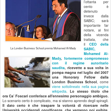
l’ottanta per
cento è
detenuto
invece dalla
SABIC; sarà
importante far
notare, ai fini
della vicenda
trattata, che
il
CEO della
La London Business School premia Mohamed Al-Mady
SABIC,
Mohamed Al-
Mady
,
fortemente compromesso
con il regime autoritario
saudita
,
ricevette a sua volta in
pompa magna nel luglio del 2007
una Honorary Fellow dalla
London Business School
, come
viene sottolineato nella sua pagina
wikipedia
.
Lo stesso titolo che
ora Ca’ Foscari conferisce all'ennesimo personaggio ambiguo.
Lo scenario certo è complicato, ma si stanno aprendo degli spiragli.
Il dato certo è che traspare la volontà di ricercare nelle
Università occidentali onorificenze, che
verranno poi esibite,