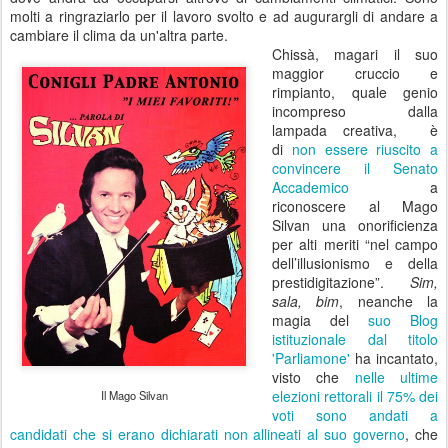
molti a ringraziarlo per il lavoro svolto e ad augurargli di andare a
cambiare il clima da un'altra parte.
Chissà, magari il suo
maggior cruccio e
rimpianto, quale genio
incompreso dalla
lampada creativa, è
di
non essere riuscito a
convincere il Senato
Accademico
a
riconoscere al Mago
Silvan una onorificienza
per alti meriti “nel campo
dell’illusionismo e della
prestidigitazione”.
Sim,
sala, bim
, neanche la
magia del
suo Blog
istituzionale dal titolo
'Parliamone'
ha incantato,
visto che
nelle ultime
elezioni rettorali il 75% dei
Il Mago Silvan
voti sono andati a
candidati che si erano dichiarati non allineati al suo governo
, che