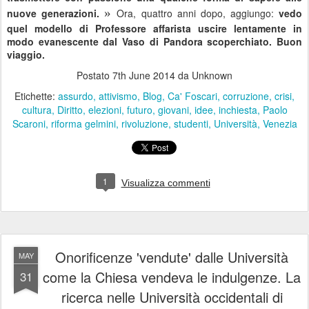
»
nuove generazioni.
Ora, quattro anni dopo, aggiungo:
vedo
quel modello di Professore affarista uscire lentamente in
modo evanescente dal Vaso di Pandora scoperchiato. Buon
viaggio.
Postato
7th June 2014
da Unknown
Etichette:
assurdo
attivismo
Blog
Ca' Foscari
corruzione
crisi
cultura
Diritto
elezioni
futuro
giovani
idee
inchiesta
Paolo
Scaroni
riforma gelmini
rivoluzione
studenti
Università
Venezia
1
Visualizza commenti
Onorificenze 'vendute' dalle Università
MAY
come la Chiesa vendeva le indulgenze. La
31
ricerca nelle Università occidentali di