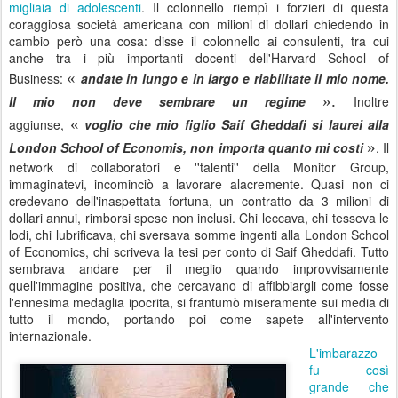
migliaia di adolescenti
. Il colonnello riempì i forzieri di questa
coraggiosa società americana con milioni di dollari chiedendo in
cambio però una cosa: disse il colonnello ai consulenti, tra cui
anche tra i più importanti docenti dell'Harvard School of
«
Business:
andate in lungo e in largo e riabilitate il mio nome.
»
.
Il mio non deve sembrare un regime
Inoltre
«
aggiunse,
voglio che mio figlio Saif Gheddafi si laurei alla
»
London School of Economis, non importa quanto mi costi
. Il
network di collaboratori e ''talenti'' della Monitor Group,
immaginatevi, incominciò a lavorare alacremente. Quasi non ci
credevano dell'inaspettata fortuna, un contratto da 3 milioni di
dollari annui, rimborsi spese non inclusi. Chi leccava, chi tesseva le
lodi, chi lubrificava, chi sversava somme ingenti alla London School
of Economics, chi scriveva la tesi per conto di Saif Gheddafi. Tutto
sembrava andare per il meglio quando improvvisamente
quell'immagine positiva, che cercavano di affibbiargli come fosse
l'ennesima medaglia ipocrita, si frantumò miseramente sui media di
tutto il mondo, portando poi come sapete all'intervento
internazionale.
L'imbarazzo
fu così
grande che