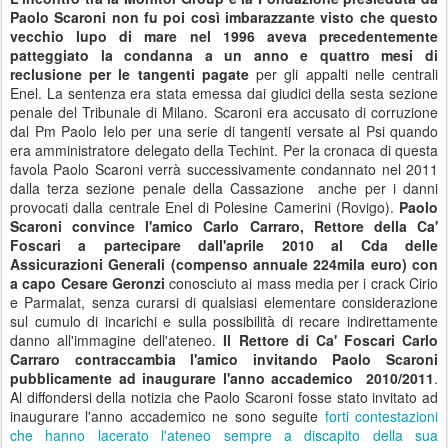
Paolo Scaroni non fu poi così imbarazzante visto che questo
vecchio lupo di mare nel 1996 aveva precedentemente
patteggiato la condanna a un anno e quattro mesi di
reclusione per le tangenti pagate
per gli appalti nelle centrali
Enel. La sentenza era stata emessa dai giudici della sesta sezione
penale del Tribunale di Milano. Scaroni era accusato di corruzione
dal Pm Paolo Ielo per una serie di tangenti versate al Psi quando
era amministratore delegato della Techint. Per la cronaca di questa
favola Paolo Scaroni verrà successivamente condannato nel 2011
dalla terza sezione penale della Cassazione anche per i danni
provocati dalla centrale Enel di Polesine Camerini (Rovigo).
Paolo
Scaroni convince l'amico Carlo Carraro, Rettore della Ca'
Foscari a partecipare dall'aprile 2010 al Cda delle
Assicurazioni Generali (compenso annuale 224mila euro) con
a capo Cesare Geronzi
conosciuto ai mass media per i crack Cirio
e Parmalat, senza curarsi di qualsiasi elementare considerazione
sul cumulo di incarichi e sulla possibilità di recare indirettamente
danno all'immagine dell'ateneo.
Il Rettore di Ca' Foscari Carlo
Carraro contraccambia l'amico invitando Paolo Scaroni
pubblicamente ad inaugurare l'anno accademico 2010/2011
.
Al diffondersi della notizia che Paolo Scaroni fosse stato invitato ad
inaugurare l'anno accademico ne sono seguite
forti contestazioni
che hanno lacerato l'ateneo sempre a discapito della sua