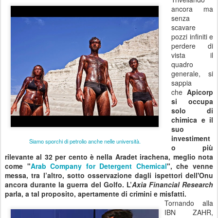
ancora ma
senza
scavare
pozzi infiniti e
perdere di
vista il
quadro
generale, si
sappia
che
Apicorp
si occupa
solo di
chimica e il
suo
investiment
Siamo sporchi di petrolio anche nelle università.
o più
rilevante al 32 per cento è nella Aradet irachena, meglio nota
come "
Arab Company for Detergent Chemical
", che venne
messa, tra l’altro, sotto osservazione dagli ispettori dell'Onu
ancora durante la guerra del Golfo.
L’
Axia Financial Research
parla, a tal proposito, apertamente di crimini e misfatti
.
Tornando alla
IBN ZAHR,