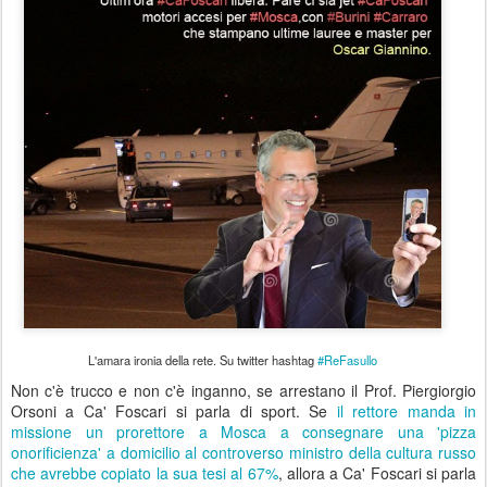
L'amara ironia della rete. Su twitter hashtag
#ReFasullo
Non c'è
trucco e non c'è inganno, se arrestano il Prof. Piergiorgio
Orsoni a Ca' Foscari si parla di sport. Se
il rettore manda in
missione un prorettore a Mosca a consegnare una 'pizza
onorificienza' a domicilio al controverso ministro della cultura russo
che avrebbe copiato la sua tesi al 67%
, allora a Ca' Foscari si parla