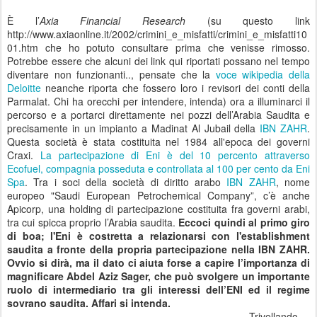
È
l’
Axia Financial Research
(su questo link
http://www.axiaonline.it/2002/crimini_e_misfatti/crimini_e_misfatti10
01.htm che ho potuto consultare prima che venisse rimosso.
Potrebbe essere che alcuni dei link qui riportati possano nel tempo
diventare non funzionanti.., pensate che la
voce wikipedia della
Deloitte
neanche riporta che fossero loro i revisori dei conti della
Parmalat. Chi ha orecchi per intendere, intenda)
ora a illuminarci il
percorso
e a portarci direttamente nei pozzi dell’Arabia Saudita e
precisamente in un impianto a Madinat Al Jubail della
IBN ZAHR
.
Questa società è stata costituita nel 1984 all'epoca dei governi
Craxi.
La partecipazione di Eni è del 10 percento attraverso
Ecofuel, compagnia posseduta e controllata al 100 per cento da Eni
Spa
. Tra i soci della società di diritto arabo
IBN ZAHR
, nome
europeo "Saudi European Petrochemical Company”, c’è anche
Apicorp, una holding di partecipazione costituita fra governi arabi,
tra cui spicca proprio l’Arabia saudita.
Eccoci quindi al primo giro
di boa; l'Eni è costretta a relazionarsi con l'establishment
saudita a fronte della propria partecipazione nella IBN ZAHR.
Ovvio si dirà, ma il dato ci aiuta forse a capire l’importanza di
magnificare Abdel Aziz Sager, che può svolgere un importante
ruolo di intermediario tra gli interessi dell’ENI ed il regime
sovrano saudita.
Affari si intenda.
Trivellando