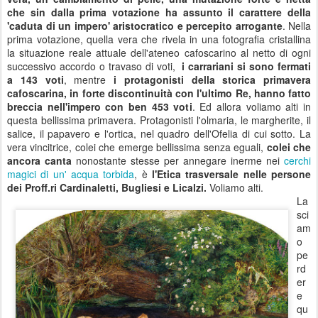
che sin dalla prima votazione ha assunto il carattere della
'caduta di un impero' aristocratico e percepito arrogante
. Nella
prima votazione, quella vera che rivela in una fotografia cristallina
la situazione reale attuale dell'ateneo cafoscarino al netto di ogni
successivo accordo o travaso di voti,
i carrariani si sono fermati
a 143 voti
, mentre
i protagonisti della storica primavera
cafoscarina, in forte discontinuità con l'ultimo Re, hanno fatto
breccia nell'impero con ben 453 voti
. Ed allora voliamo alti in
questa bellissima primavera. Protagonisti l'olmaria, le margherite, il
salice, il papavero e l'ortica, nel quadro dell'Ofelia di cui sotto. La
vera vincitrice, colei che emerge bellissima senza eguali,
colei che
ancora canta
nonostante stesse per annegare inerme nei
cerchi
magici di un' acqua torbida
, è
l'Etica trasversale nelle persone
dei Proff.ri Cardinaletti, Bugliesi e Licalzi.
Voliamo alti.
La
sci
am
o
pe
rd
er
e
qu