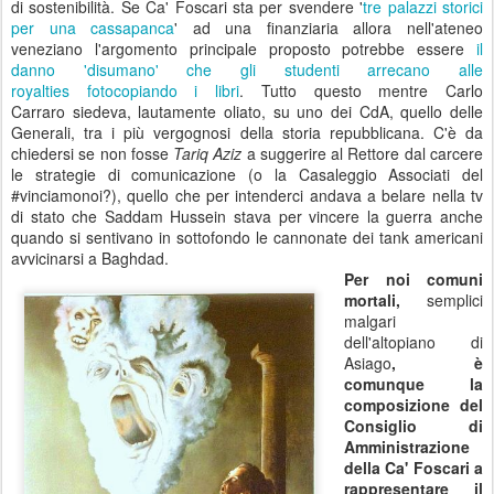
di sostenibilità. Se Ca' Foscari sta per svendere '
tre palazzi storici
per una cassapanca
' ad una finanziaria allora nell'ateneo
veneziano l'argomento principale proposto potrebbe essere
il
danno 'disumano' che gli studenti arrecano
alle
royalties
fotocopiando i libri
. Tutto questo mentre Carlo
Carraro siedeva, lautamente oliato, su uno dei CdA, quello delle
Generali, tra i più vergognosi della storia repubblicana. C'è da
chiedersi se non fosse
Tariq Aziz
a suggerire al Rettore dal carcere
le strategie di comunicazione (o la Casaleggio Associati del
#vinciamonoi?), quello che per intenderci andava a belare nella tv
di stato che Saddam Hussein stava per vincere la guerra anche
quando si sentivano in sottofondo le cannonate dei tank americani
avvicinarsi a Baghdad.
Per noi comuni
mortali,
semplici
malgari
dell'altopiano di
Asiago
, è
comunque la
composizione del
Consiglio di
Amministrazione
della Ca' Foscari a
rappresentare il