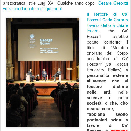
aristocratica, stile Luigi XVI. Qualche anno dopo
Cesare Geronzi
verrà condannato a cinque anni.
Il Rettore di Ca’
Foscari Carlo Carraro
l’aveva detto a chiare
lettere
, che Ca’
Foscari avrebbe
potuto conferire il
titolo di “Membro
onorario del Corpo
accademico di Ca’
Foscari” (Ca’ Foscari
Honorary Fellow)
a
personalità esterne
all’ateneo che si
fossero distinte
nelle arti, nelle
scienze o nella
società, o che, cito
testualmente,
“abbiano svolto
particolari azioni a
favore di Ca’
Foscari, e
possano