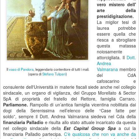
vero mistero dell'
arte della
prestidigitazione.
La miglior tesi di
laurea potrebbe
essere quella che
riesca a sbrogliare
questa matassa
noiosamente
attorcigliata. Il
Dott.
Andrea
Valmarana
membro
Il
vaso di Pandora
, leggendario contenitore di tutti i mali.
(opera di
Stefano Tulipani
)
del CdA
cafoscarino e
consulente dell'Università in materie fiscali siede anche nel collegio
sindacale, un organo di vigilanza, del Gruppo Morellato & Sector
SpA di proprietà del fratello del Rettore, famiglia Carraro.
Parliamone.
Rampollo di un’antica famiglia vicentina nobilitata dai
dogi della Serenissima nell’elenco delle “Case fatte per
soldo”, sempre il Dott. Andrea Valmarana siedeva nel Cda della
finanziaria Palladio
e risulta allo stato attuale incaricato da questa
nel collegio sindacale della
Est Capital Group Spa
a cui la
finanziaria Palladio partecipa.
C'è qualcosa che non va anche da