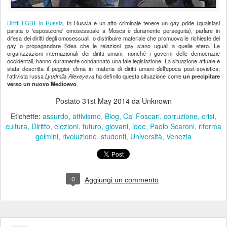
Diritti LGBT in Russia
. In Russia è un atto criminale tenere un gay pride (qualsiasi
parata o 'esposizione' omosessuale a Mosca è duramente perseguita), parlare in
difesa dei diritti degli omosessuali, o distribuire materiale che promuova le richieste dei
gay o propagandare l'idea che le relazioni gay siano uguali a quelle etero. Le
organizzazioni internazionali dei diritti umani, nonché i governi delle democrazie
occidentali, hanno duramente condannato una tale legislazione. La situazione attuale è
stata descritta il peggior clima in materia di diritti umani dell'epoca post-sovietica;
l'attivista russa
Lyudmila Alexeyeva
ha definito questa situazione come
un precipitare
verso un nuovo Medioevo
.
Postato
31st May 2014
da Unknown
Etichette:
assurdo
attivismo
Blog
Ca' Foscari
corruzione
crisi
cultura
Diritto
elezioni
futuro
giovani
idee
Paolo Scaroni
riforma
gelmini
rivoluzione
studenti
Università
Venezia
0
Aggiungi un commento