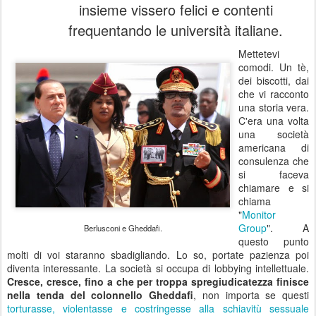
insieme vissero felici e contenti
frequentando le università italiane.
Mettetevi
comodi. Un tè,
dei biscotti, dai
che vi racconto
una storia vera.
C'era una volta
una società
americana di
consulenza che
si faceva
chiamare e si
chiama
"
Monitor
Group
". A
Berlusconi e Gheddafi.
questo punto
molti di voi staranno sbadigliando. Lo so, portate pazienza poi
diventa interessante. La società si occupa di lobbying intellettuale.
Cresce, cresce, fino a che per troppa spregiudicatezza finisce
nella tenda del colonnello Gheddafi
, non importa se questi
torturasse, violentasse e costringesse alla schiavitù sessuale