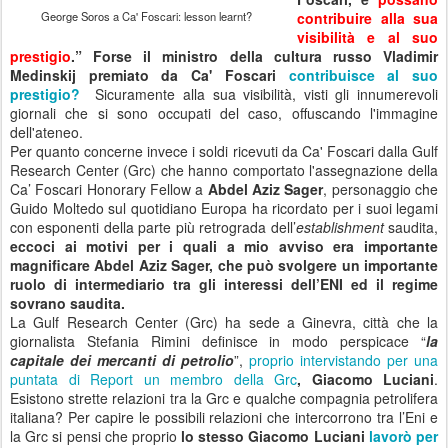
George Soros a Ca' Foscari: lesson learnt?
contribuire alla sua
visibilità e al suo
prestigio
.”
Forse il ministro della cultura russo Vladimir
Medinskij premiato da Ca' Foscari
contribuisce al suo
prestigio?
Sicuramente alla sua
visibilità, visti gli innumerevoli
giornali che si sono occupati del caso, offuscando l'immagine
dell'ateneo.
Per quanto concerne invece i soldi ricevuti da Ca' Foscari dalla Gulf
Research Center (Grc) che hanno comportato l'assegnazione della
Ca’ Foscari Honorary Fellow a
Abdel Aziz Sager
, personaggio che
Guido Moltedo sul quotidiano Europa ha ricordato per i suoi legami
con esponenti della parte più retrograda dell’
establishment
saudita,
eccoci ai motivi per i quali a mio avviso era importante
magnificare Abdel Aziz Sager, che può svolgere un importante
ruolo di intermediario tra gli interessi dell’ENI ed il regime
sovrano saudita.
La Gulf Research Center (Grc) ha sede a Ginevra, città che la
giornalista Stefania Rimini definisce in modo perspicace “
la
capitale dei mercanti di petrolio
”,
proprio intervistando per una
puntata di Report un membro della Grc
, Giacomo Luciani
.
Esistono strette relazioni tra la Grc e qualche compagnia petrolifera
italiana? Per capire le possibili relazioni che intercorrono tra l’Eni e
la Grc si pensi che proprio
lo stesso Giacomo Luciani
lavorò per