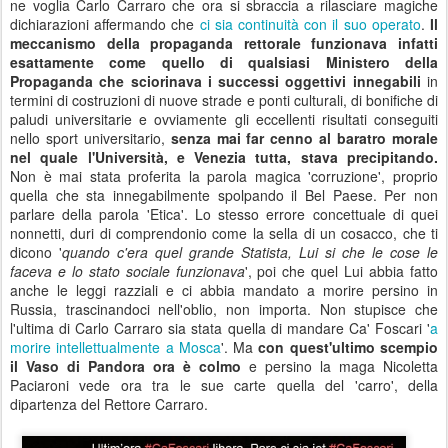
ne voglia Carlo Carraro che ora si sbraccia a rilasciare magiche
dichiarazioni affermando che
ci sia continuità con il suo operato
.
Il
meccanismo della propaganda rettorale funzionava infatti
esattamente come quello di qualsiasi Ministero della
Propaganda che sciorinava i successi oggettivi innegabili
in
termini di costruzioni di nuove strade e ponti culturali, di bonifiche di
paludi universitarie e ovviamente gli eccellenti risultati conseguiti
nello sport universitario,
senza mai far cenno al baratro morale
nel quale l'
Università, e Venezia tutta, stava precipitando.
Non è mai stata proferita la parola magica 'corruzione', proprio
quella che sta innegabilmente spolpando il Bel Paese. Per non
parlare della parola 'Etica'.
Lo stesso errore concettuale di quei
nonnetti, duri di comprendonio come la sella di un cosacco, che ti
dicono '
quando c'era quel grande Statista, Lui si che le cose le
faceva e lo stato sociale funzionava
', poi che quel Lui abbia fatto
anche le leggi razziali e ci abbia mandato a morire persino in
Russia, trascinandoci nell'oblio, non importa. Non stupisce che
l'ultima di Carlo Carraro sia stata quella di mandare Ca' Foscari '
a
morire intellettualmente a Mosca
'. Ma
con quest'ultimo scempio
il Vaso di Pandora ora è colmo
e persino la maga Nicoletta
Paciaroni vede ora tra le sue carte quella del 'carro', della
dipartenza del Rettore Carraro.