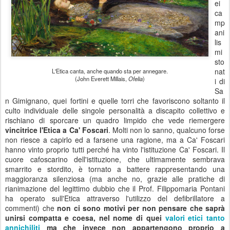
ei
ca
mp
ani
lis
mi
sto
nat
L'Etica canta, anche quando sta per annegare.
(John Everett Millais,
Ofelia
)
i di
Sa
n Gimignano, quei fortini e quelle torri che favoriscono soltanto il
culto individuale delle singole personalità a discapito collettivo e
rischiano di sporcare un quadro limpido che vede riemergere
vincitrice l'Etica a Ca' Foscari
. Molti non lo sanno, qualcuno forse
non riesce a capirlo ed a farsene una ragione, ma a Ca' Foscari
hanno vinto proprio tutti perché ha vinto l'istituzione Ca' Foscari. Il
cuore cafoscarino dell'istituzione, che ultimamente sembrava
smarrito e stordito, è tornato a battere rappresentando una
maggioranza silenziosa (ma anche no, grazie alle pratiche di
rianimazione del legittimo dubbio che il Prof. Filippomaria Pontani
ha operato sull'Etica attraverso l'utilizzo del defibrillatore a
commenti) che
non ci sono motivi per non pensare che saprà
unirsi compatta e coesa, nel nome di quei
valori etici tanto
annichiliti
ma che invece non appartengono proprio a