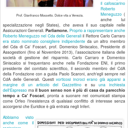
il cafoscarino
Roberto
Meneguzzo
(
Prof. Gianfranco Mossetto. Dolce vita a Venezia.
anche lui
specializzazione negli States), che aveva il suo capitale nelle
Assicurazioni Generali.
Parliamone.
Proprio a rappresentare anche
Roberto Meneguzzo nel Cda delle Generali
il Rettore Carlo Carraro
e
ra stato nominato consigliere indipendente
da un altro membro
del Cda di Ca' Foscari, prof. Domenico Siniscalco,
Presidente di
Assogestioni
(fino al Novembre 2013), l’associazione italiana delle
società di gestione del risparmio. Carlo Carraro e Domenico
Siniscalco si frequentano anche nella Fondazione ENI, il primo
presidente del comitato scientifico, il secondo membro del CdA
della Fondazione con a guida Paolo Scaroni, anch'egli sempre nel
CdA delle Generali. Questi
vorticosi incroci erano già apparsi a
margine di un articolo del Gazzettino
e su
una inchiesta
dell'Espresso
ma
il buon senso non
è più di casa da parecchio
tempo a Ca' Foscari
, pronta a suonare nei comunicati stampa
come Orfeo l'inesistenza di qualsiasi conflitto di interesse senza
accorgersi che Euridice è già entrata negli Inferi.
Abbiamo visto
anche come il