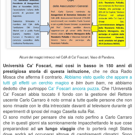
Alcuni dei magici intrecci nel CdA di Ca' Foscari, Vaso di Pandora.
Università Ca' Foscari, mai così in basso in 150 anni di
prestigiosa storia di questa istituzione,
che ne dica Radio
Mosca che afferma il contrario.
Abbiamo visto quello che appare a
tutti gli effetti un cerchio magico
e
bim bum bam
, ne abbiamo
dedotto che purtroppo
Ca' Foscari ancora puzza
. Che l'Università
Ca' Foscari abbia toccato il fondo con la gestione del Rettore
uscente Carlo Carraro è noto ormai a tutte quelle persone che non
sono rimaste con le dita intrecciate davanti al televisore durante gli
esperimenti di ipnosi del mago Casella sulla Rai.
Ci sono motivi per pensare che sia noto perfino a Carlo Carraro
che in questi giorni sta sornionamente impacchettando le sue cose
preparandosi ad
un lungo viaggio
che lo porterà negli States
dove andrà ad occuparsi altrove di cambiamenti climatici. Sono