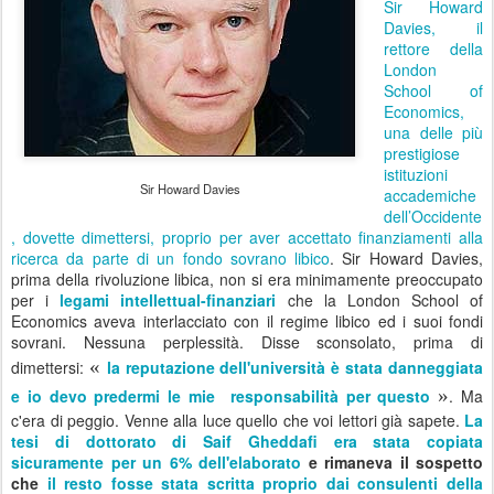
Sir Howard
Davies, il
rettore della
London
School of
Economics,
una delle più
prestigiose
istituzioni
Sir Howard Davies
accademiche
dell’Occidente
, dovette dimettersi, proprio per aver accettato finanziamenti alla
ricerca da parte di un fondo sovrano libico
. Sir Howard Davies,
prima della rivoluzione libica, non si era minimamente preoccupato
per i
legami intellettual-finanziari
che la London School of
Economics aveva interlacciato con il regime libico ed i suoi fondi
sovrani. Nessuna perplessità. Disse sconsolato, prima di
«
dimettersi:
la reputazione dell'università è stata danneggiata
»
e io devo predermi le mie responsabilità per questo
. Ma
c'era di peggio. Venne alla luce quello che voi lettori già sapete.
La
tesi di dottorato di Saif Gheddafi era stata copiata
sicuramente per un 6% dell'elaborato
e rimaneva il sospetto
che
il resto fosse stata scritta proprio dai consulenti della