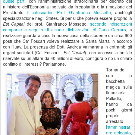
quelle parti
, con l'amministrazione straordinaria per decreto del
ministero dell’Economia motivato da irregolarità e la rimozione del
Presidente
il cafoscarino Prof. Gianfranco Mossetto
, anch'egli
specializzazione negli States. Si pensi che poteva essere proprio la
Est Capital
del prof. Gianfranco Mossetto,
secondo indiscrezioni
comparse a seguito di alcune dichiarazioni di Carlo Carraro
, a
realizzare guarda a caso la nuova casa dello studente da circa 900
posti che Ca' Foscari voleva realizzare a Santa Marta in accordo
con l'Iuav. La presenza del Dott. Andrea Valmarana in entrambi gli
organi societari (Ca' Foscari -
Est Capital
), con accesso a notizie
riservate su un affare da 40 milioni di euro, configura o no un chiaro
conflitto di interessi? Parliamone.
Tornando
con la
bacchetta
magica sulla
finanziaria
Palladio,
hanno da
pochi giorni
proprio
arrestato
l'amministrat
ore delegato,