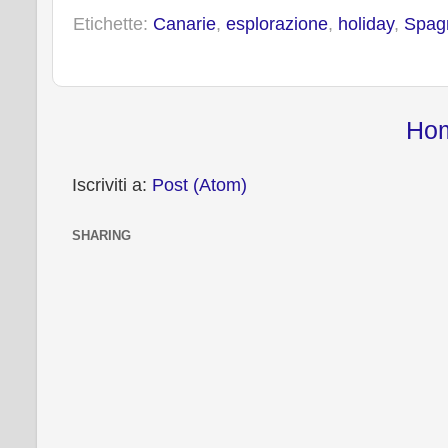
b
t
e
e
Etichette:
Canarie
,
esplorazione
,
holiday
,
Spag
o
e
r
o
r
e
k
s
t
Ho
Iscriviti a:
Post (Atom)
SHARING