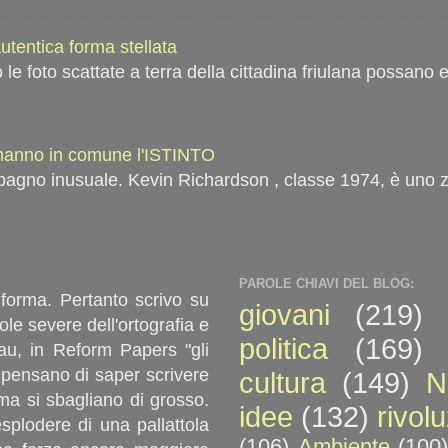
autentica forma stellata
 le foto scattate a terra della cittadina friulana possano
 hanno in comune l'ISTINTO
bagno inusuale. Kevin Richardson , classe 1974, è uno z
PAROLE CHIAVI DEL BLOG:
 forma. Pertanto scrivo su
giovani
(219)
le severe dell'ortografia e
politica
(169)
u, in Reform Papers "gli
ici pensano di saper scrivere
cultura
(149)
N
ma si sbagliano di grosso.
idee
(132)
rivol
splodere di una pallattola
(106)
Ambiente
(100