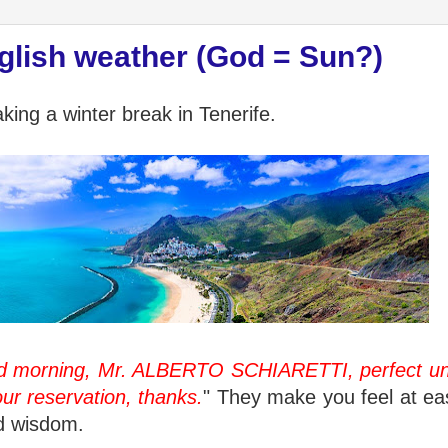
nglish weather (God = Sun?)
king a winter break in Tenerife.
 morning, Mr. ALBERTO SCHIARETTI, perfect unti
our reservation, thanks.
" They make you feel at ea
d wisdom.