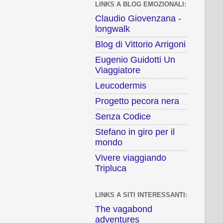
LINKS A BLOG EMOZIONALI:
Claudio Giovenzana -
longwalk
Blog di Vittorio Arrigoni
Eugenio Guidotti Un
Viaggiatore
Leucodermis
Progetto pecora nera
Senza Codice
Stefano in giro per il
mondo
Vivere viaggiando
Tripluca
LINKS A SITI INTERESSANTI:
The vagabond
adventures