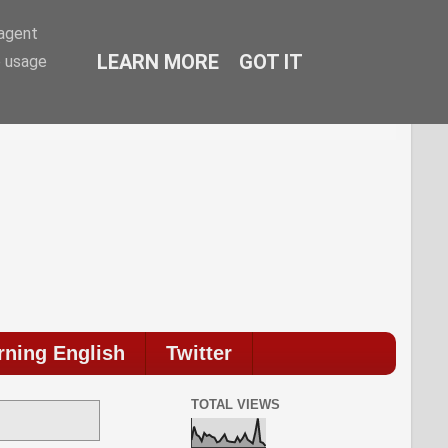
-agent
LEARN MORE
GOT IT
e usage
ommenti.
rning English
Twitter
TOTAL VIEWS