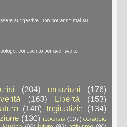
 essere suggestive, non potranno mai su...
oologo, conosciuto per aver svolto
crisi
(204)
emozioni
(176)
verità
(163)
Libertà
(153)
atura
(140)
Ingiustizie
(134)
uzione
(130)
ipocrisia
(107)
coraggio
)
Musica
(96)
futuro
(82)
attivismo
(80)