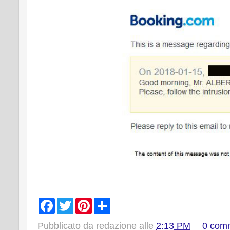
F
T
P
S
a
w
i
h
c
i
n
a
Pubblicato da
redazione
alle
2:13 PM
0 com
e
t
t
r