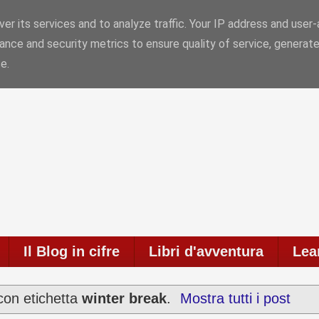
er its services and to analyze traffic. Your IP address and user
ance and security metrics to ensure quality of service, generat
6
Il blog è in onda da
6957 giorni
con
711
articoli
e
586
c
e.
Il Blog in cifre
Libri d'avventura
Lea
con etichetta
winter break
.
Mostra tutti i post