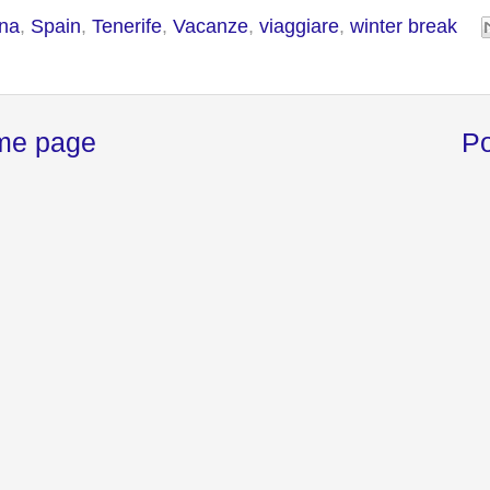
na
,
Spain
,
Tenerife
,
Vacanze
,
viaggiare
,
winter break
me page
Po