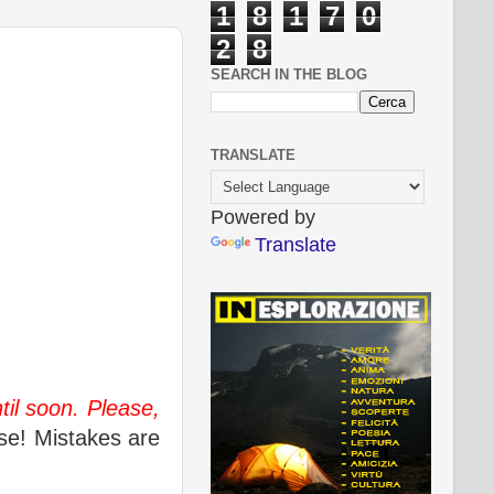
1
8
1
7
0
2
8
SEARCH IN THE BLOG
TRANSLATE
Powered by
Translate
l soon. Please,
se! Mistakes are