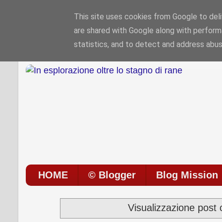
This site uses cookies from Google to deliv
are shared with Google along with perform
Sono le
5:21:32 PM
di
Venerdì 07 / 08 / 202
statistics, and to detect and address abus
HOME
© Blogger
Blog Mission
Visualizzazione post 