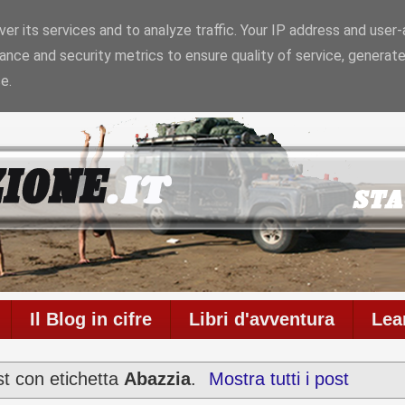
er its services and to analyze traffic. Your IP address and user
ance and security metrics to ensure quality of service, generat
6
Il blog è in onda da
6956 giorni
con
711
articoli
e
586
e.
Il Blog in cifre
Libri d'avventura
Lea
st con etichetta
Abazzia
.
Mostra tutti i post