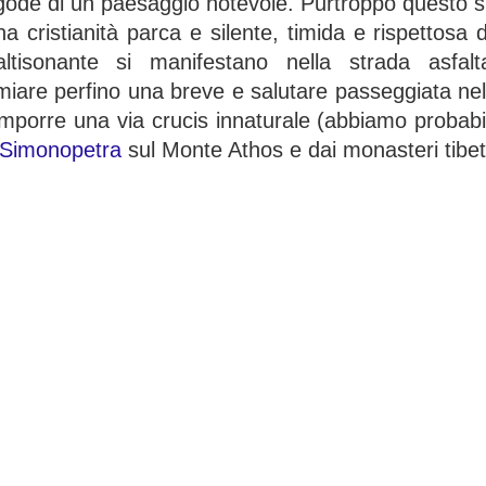
gode di un paesaggio notevole. Purtroppo questo s
ristianità parca e silente, timida e rispettosa d
ù altisonante si manifestano nella strada asfal
rmiare perfino una breve e salutare passeggiata ne
omporre una via crucis innaturale (abbiamo probab
 Simonopetra
sul Monte Athos e dai monasteri tibet