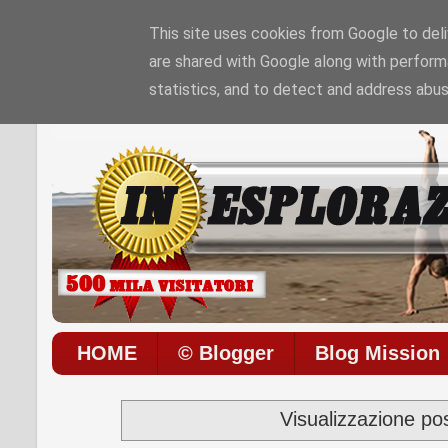
This site uses cookies from Google to deliv
are shared with Google along with perform
Sono le
8:45:21 PM
di
Giovedì 06 / 08 / 202
statistics, and to detect and address abus
HOME
© Blogger
Blog Mission
Visualizzazione po