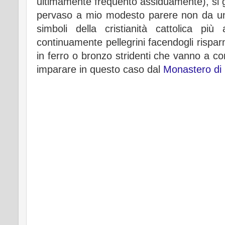
ultimamente frequento assiduamente), si 
pervaso a mio modesto parere non da una c
simboli della cristianità cattolica pi
continuamente pellegrini facendogli rispa
in ferro o bronzo stridenti che vanno a c
imparare in questo caso dal
Monastero di