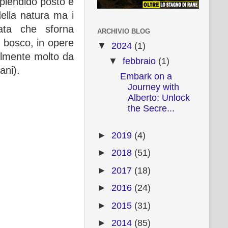
plendido posto è
ella natura ma i
tata che sforna
ARCHIVIO BLOG
l bosco, in opere
▼
2024
(1)
ilmente molto da
▼
febbraio
(1)
ani).
Embark on a
Journey with
Alberto: Unlock
the Secre...
►
2019
(4)
►
2018
(51)
►
2017
(18)
►
2016
(24)
►
2015
(31)
►
2014
(85)