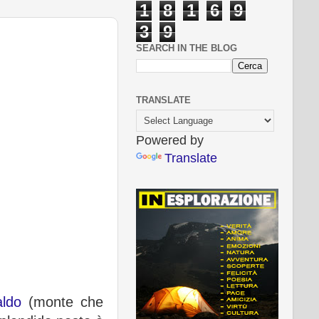
1
8
1
6
9
3
9
SEARCH IN THE BLOG
TRANSLATE
Powered by
Translate
ldo
(monte che