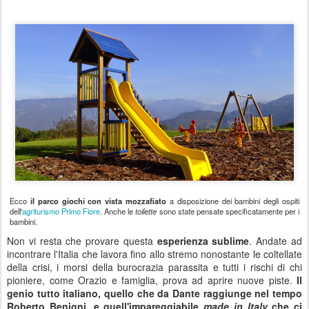
Ecco
il parco giochi con vista mozzafiato
a disposizione dei bambini degli ospiti
dell'
agriturismo Primo Fiore
. Anche le
toilette
sono state pensate specificatamente per i
bambini.
Non vi resta che provare questa
esperienza sublime
. Andate ad
incontrare l'Italia che lavora fino allo stremo nonostante le coltellate
della crisi, i morsi della burocrazia parassita e tutti i rischi di chi
pioniere, come Orazio e famiglia, prova ad aprire nuove piste.
Il
genio tutto italiano, quello che da Dante raggiunge nel tempo
Roberto Benigni, e quell'impareggiabile
made in Italy
che ci