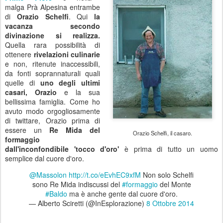
malga Prà Alpesina entrambe
di
Orazio Schelfi
. Qui
la
vacanza secondo
divinazione si realizza.
Quella rara possibilità di
ottenere
rivelazioni culinarie
e non, ritenute inaccessibili,
da fonti soprannaturali quali
quelle di
uno degli ultimi
casari, Orazio
e la sua
bellissima famiglia. Come ho
avuto modo orgogliosamente
di twittare, Orazio prima di
essere un
Re Mida del
Orazio Schelfi, il casaro.
formaggio
dall'inconfondibile 'tocco d'oro'
è prima di tutto un uomo
semplice dal cuore d'oro.
@Massolon
http://t.co/eEvhEC9xfM
Non solo Schelfi
sono Re Mida indiscussi del
#formaggio
del Monte
#Baldo
ma è anche gente dal cuore d'oro.
— Alberto Sciretti (@InEsplorazione)
8 Ottobre 2014