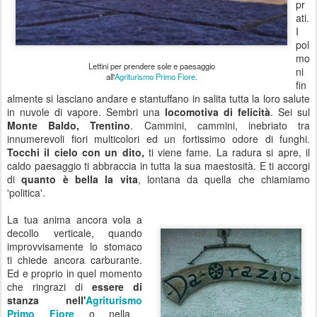
pr
ati.
I
pol
mo
Lettini per prendere sole e paesaggio
ni
all'
Agriturismo Primo Fiore
.
fin
almente si lasciano andare e stantuffano in salita tutta la loro salute
in nuvole di vapore. Sembri una
locomotiva di felicità
. Sei sul
Monte Baldo, Trentino
. Cammini, cammini, inebriato tra
innumerevoli fiori multicolori ed un fortissimo odore di funghi.
Tocchi il cielo con un dito,
ti viene fame. La radura si apre, il
caldo paesaggio ti abbraccia in tutta la sua maestosità. E ti accorgi
di
quanto è bella la vita
, lontana da quella che chiamiamo
'politica'.
La tua anima ancora vola a
decollo verticale, quando
improvvisamente lo stomaco
ti chiede ancora carburante.
Ed e proprio in quel momento
che ringrazi di
essere di
stanza nell'
Agriturismo
Primo Fiore
o nella