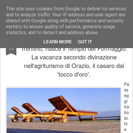
In esplorazione oltre lo stagno di rane
Blog antifascista in esplorazione che ha scelto la rivoluzione. Solo mettendo in viaggio la propria anima si evita che essa, annoiata, abbandoni il proprio corpo. Il vero nucleo dello spirito vitale di una persona è la passione per l'avventura.
This site uses cookies from Google to deliver its services
and to analyze traffic. Your IP address and user-agent are
Pages
shared with Google along with performance and security
metrics to ensure quality of service, generate usage
statistics, and to detect and address abuse.
Tra boschi e paesaggi trasognanti del
OCT
LEARN MORE
GOT IT
Trentino, nasce il Tempio del Formaggio.
11
La vacanza secondo divinazione
nell'agriturismo di Orazio, il casaro dal
'tocco d'oro'.
Pa
ss
eg
gi
tra
bo
sc
hi
e