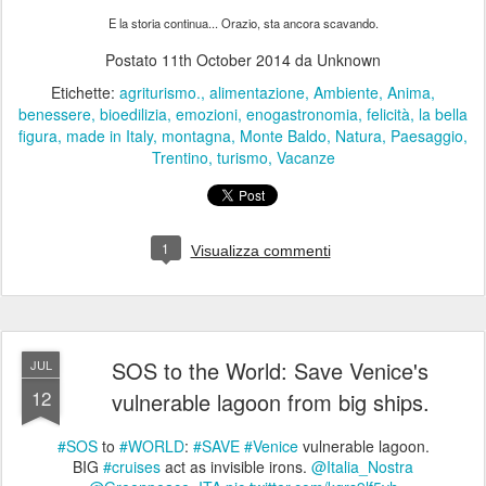
E la storia continua... Orazio, sta ancora scavando.
Postato
11th October 2014
da Unknown
Etichette:
agriturismo.
alimentazione
Ambiente
Anima
benessere
bioedilizia
emozioni
enogastronomia
felicità
la bella
figura
made in Italy
montagna
Monte Baldo
Natura
Paesaggio
Trentino
turismo
Vacanze
1
Visualizza commenti
SOS to the World: Save Venice's
JUL
12
vulnerable lagoon from big ships.
#SOS
to
#WORLD
:
#SAVE
#Venice
vulnerable lagoon.
BIG
#cruises
act as invisible irons.
@Italia_Nostra