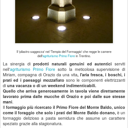
Il 'pilastro saggezza' nel 'Tempio del Formaggio' che regge le camere
dell'
agriturismo Primo Fiore
in Trentino.
La sinergia di
prodotti naturali genuini ed autentici
serviti
nell'
agriturismo Primo Fiore
sotto la meticolosa supervisione di
Miriam, compagna di Orazio da una vita
, l'aria fresca, i boschi, i
prati ed i paesaggi mozzafiato
sono le componenti elettrizzanti
di
una vacanza o di un weekend indimenticabili.
Quello che arriva generosamente in tavola viene direttamente
lavorato prima dalle mucche di Orazio e poi dalle sue stesse
mani
.
Il
formaggio più ricercato
il Primo Fiore del Monte Baldo
, unico
come il foraggio che solo i prati del Monte Baldo donano,
è un
formaggio delizioso a pasta semidura che assume un carattere
speziato grazie alla stagionatura.