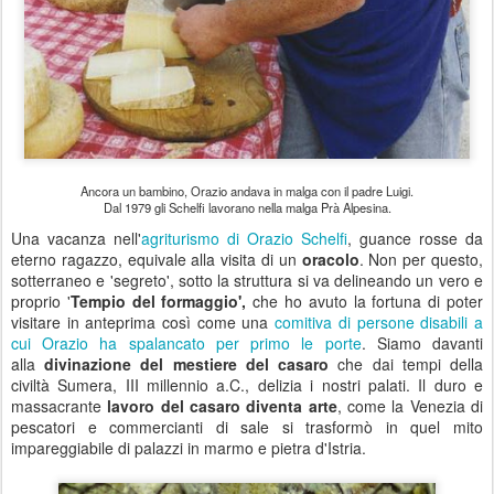
Ancora un bambino, Orazio andava in malga con il padre Luigi.
Dal 1979 gli Schelfi lavorano nella malga Prà Alpesina.
Una vacanza nell'
agriturismo di Orazio Schelfi
, guance rosse da
eterno ragazzo, equivale alla visita di un
oracolo
. Non per questo,
sotterraneo e 'segreto', sotto la struttura si va delineando un vero e
proprio '
Tempio del formaggio',
che ho avuto la fortuna di poter
visitare in anteprima così come una
comitiva di persone disabili a
cui Orazio ha spalancato per primo le porte
. Siamo davanti
alla
divinazione del mestiere del casaro
che dai tempi della
civiltà Sumera, III millennio a.C., delizia i nostri palati. Il duro e
massacrante
lavoro del casaro diventa arte
, come la Venezia di
pescatori e commercianti di sale si trasformò in quel mito
impareggiabile di palazzi in marmo e pietra d'Istria.