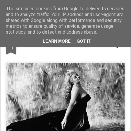
In esplorazione oltre lo stagno di rane
Blog antifascista in esplorazione che ha scelto la rivoluzione. Solo mettendo in viaggio la propria anima si evita che essa, annoiata, abbandoni il proprio corpo. Il vero nucleo dello spirito vitale di una persona è la passione per l'avventura.
This site uses cookies from Google to deliver its services
and to analyze traffic. Your IP address and user-agent are
Pages
shared with Google along with performance and security
metrics to ensure quality of service, generate usage
statistics, and to detect and address abuse.
JAN
LEARN MORE
GOT IT
Se ne va la Dolce Vita, Anita Ekberg.
11