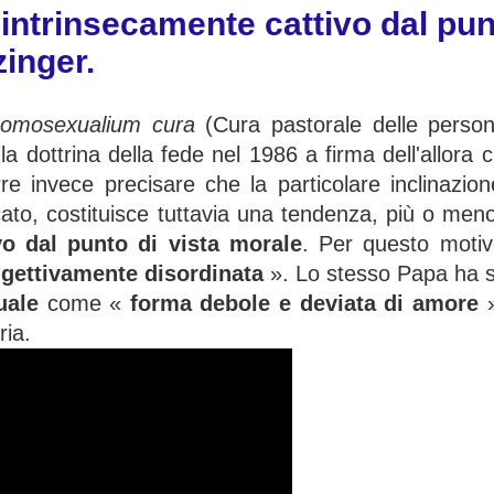
trinsecamente cattivo dal punt
inger.
homosexualium cura
(Cura pastorale delle person
 dottrina della fede nel 1986 a firma dell'allora 
re invece precisare che la particolare inclinazio
ato, costituisce tuttavia una tendenza, più o men
o dal punto di vista morale
. Per questo moti
gettivamente disordinata
». Lo stesso Papa ha 
uale
come «
forma debole e deviata di amore
ria.