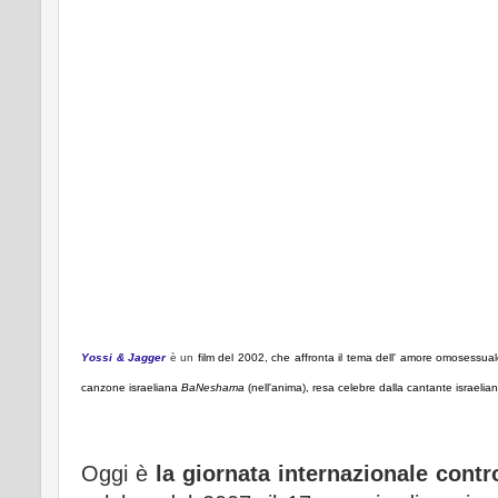
Yossi & Jagger
è un
film del 2002, che affronta
il tema dell'
amore omosessuale, 
canzone israeliana
BaNeshama
(nell'anima), resa celebre dalla cantante israelia
Oggi è
la giornata internazionale contr