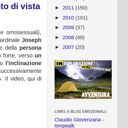
o di vista
►
2011
(150)
►
2010
(101)
►
2009
(37)
e omosessuali),
►
2008
(49)
cardinale
Joseph
►
2007
(20)
ne della
persona
o forte, verso
un
vo
l'inclinazione
successivamente
». Il video, qui di
LINKS A BLOG EMOZIONALI:
Claudio Giovenzana -
longwalk