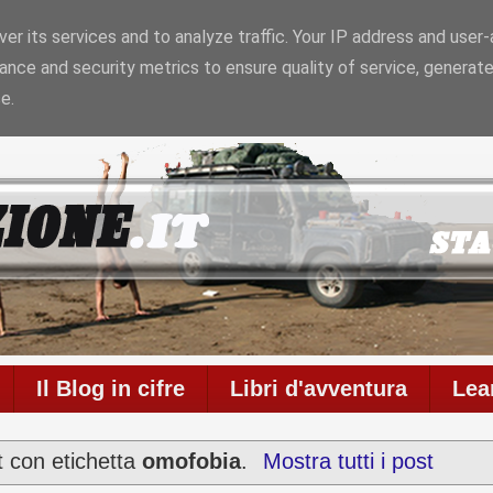
er its services and to analyze traffic. Your IP address and user
ance and security metrics to ensure quality of service, generat
6
Il blog è in onda da
6956 giorni
con
711
articoli
e
586
e.
Il Blog in cifre
Libri d'avventura
Lea
t con etichetta
omofobia
.
Mostra tutti i post