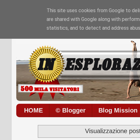
This site uses cookies from Google to deliv
are shared with Google along with perform
Sono le
5:29:16 AM
di
Giovedì 06 / 08 / 202
statistics, and to detect and address abus
HOME
© Blogger
Blog Mission
Visualizzazione pos