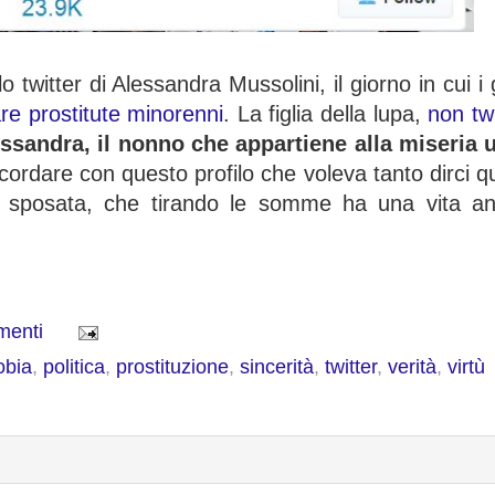
o twitter di Alessandra Mussolini, il giorno in cui i 
are prostitute minorenni
. La figlia della lupa,
non twi
ssandra, il nonno che appartiene alla miseria 
icordare con questo profilo
che voleva tanto dirci 
a sposata, che tirando le somme ha una vita an
menti
obia
,
politica
,
prostituzione
,
sincerità
,
twitter
,
verità
,
virtù