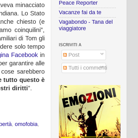
Peace Reporter
aveva minacciato
Vacanze fai da te
Indiana. Lo Stato
nche chiesto (e
Vagabondo - Tana del
viaggiatore
amo coinquilini”,
iliari di Tom gli
ISCRIVITI A
vedere solo tempo
gina Facebook
in
Post
per garantire alle
Tutti i commenti
e cose sarebbero
e tutto questo è
ri diritti
”.
bertà
,
omofobia
,