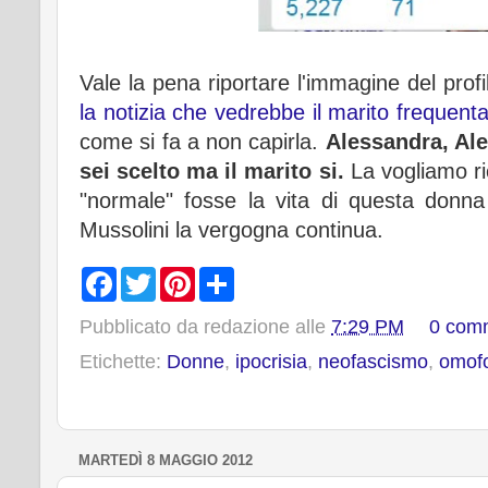
Vale la pena riportare l'immagine del profil
la notizia che vedrebbe il marito frequent
come si fa a non capirla.
Alessandra, Ale
sei scelto ma il marito si.
La vogliamo
r
"normale"
fosse
la vita di questa donn
Mussolini la vergogna continua.
F
T
P
S
a
w
i
h
c
i
n
a
Pubblicato da
redazione
alle
7:29 PM
0 com
e
t
t
r
b
t
e
e
Etichette:
Donne
,
ipocrisia
,
neofascismo
,
omof
o
e
r
o
r
e
k
s
t
MARTEDÌ 8 MAGGIO 2012