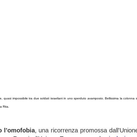
quasi impossibile tra due soldati israeliani in uno sperduto avamposto. Bellissima la colonna so
na
Rita.
o l'omofobia
, una ricorrenza promossa dall'Union