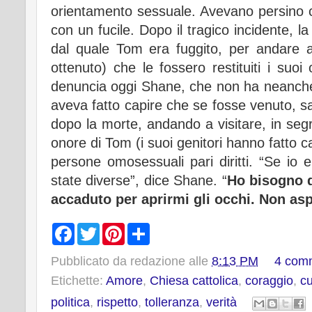
orientamento sessuale. Avevano persino 
con un fucile. Dopo il tragico incidente, l
dal quale Tom era fuggito, per andare 
ottenuto) che le fossero restituiti i suoi
denuncia oggi Shane, che non ha neanche p
aveva fatto capire che se fosse venuto, s
dopo la morte, andando a visitare, in se
onore di Tom (i suoi genitori hanno fatto can
persone omosessuali pari diritti. “Se io 
state diverse”, dice Shane. “
Ho bisogno d
accaduto per aprirmi gli occhi.
Non aspe
F
T
P
S
a
w
i
h
c
i
n
a
Pubblicato da
redazione
alle
8:13 PM
4 com
e
t
t
r
b
t
e
e
Etichette:
Amore
,
Chiesa cattolica
,
coraggio
,
cu
o
e
r
o
r
e
politica
,
rispetto
,
tolleranza
,
verità
k
s