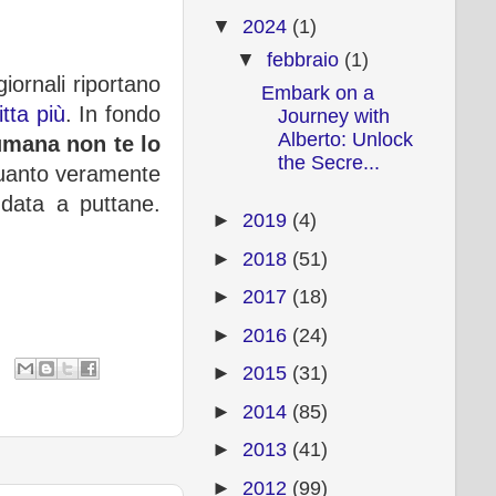
▼
2024
(1)
▼
febbraio
(1)
giornali riportano
Embark on a
tta più
. In fondo
Journey with
Alberto: Unlock
umana non te lo
the Secre...
quanto veramente
data a puttane.
►
2019
(4)
►
2018
(51)
►
2017
(18)
►
2016
(24)
►
2015
(31)
►
2014
(85)
►
2013
(41)
►
2012
(99)