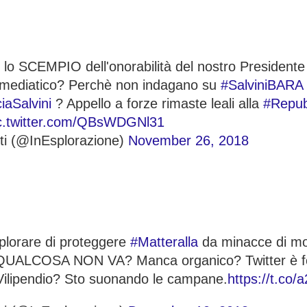
o lo SCEMPIO dell'onorabilità del nostro President
ediatico? Perchè non indagano su
#SalviniBARA
aSalvini
? Appello a forze rimaste leali alla
#Repub
c.twitter.com/QBsWDGNl31
tti (@InEsplorazione)
November 26, 2018
plorare di proteggere
#Matteralla
da minacce di m
UALCOSA NON VA? Manca organico? Twitter è fo
il Vilipendio? Sto suonando le campane.
https://t.co