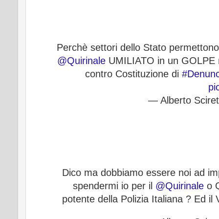
Perchè settori dello Stato permetton
@Quirinale
UMILIATO in un GOLPE m
contro Costituzione di
#Denunci
pi
— Alberto Scire
Dico ma dobbiamo essere noi ad im
spendermi io per il
@Quirinale
o Q
potente della Polizia Italiana ? Ed 