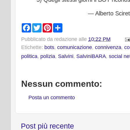
— Alberto Scire
F
T
P
S
a
w
i
h
c
i
n
a
Pubblicato da
redazione
alle
10:22 PM
e
t
t
r
b
t
e
e
Etichette:
bots
,
comunicazione
,
connivenza
,
co
o
e
r
o
r
e
politica
,
polizia
,
Salvini
,
SalviniBARA
,
social n
k
s
t
Nessun commento:
Posta un commento
Post più recente