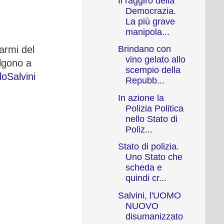
Il raggiro della
Democrazia.
La più grave
manipola...
Brindano con
armi del
vino gelato allo
olgono a
scempio della
oSalvini
Repubb...
In azione la
Polizia Politica
nello Stato di
Poliz...
Stato di polizia.
Uno Stato che
scheda e
quindi cr...
Salvini, l'UOMO
NUOVO
disumanizzato