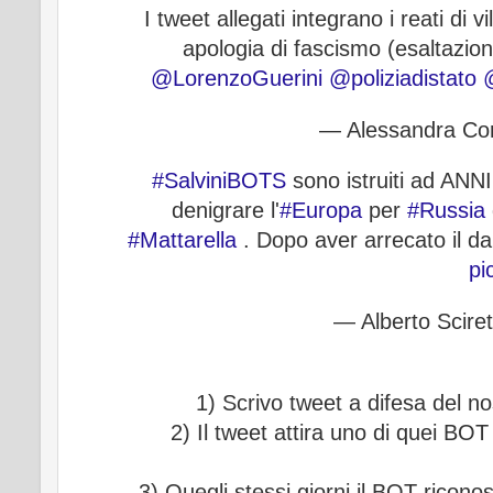
I tweet allegati integrano i reati di 
apologia di fascismo (esaltazion
@LorenzoGuerini
@poliziadistato
— Alessandra Co
#SalviniBOTS
sono istruiti ad A
denigrare l'
#Europa
per
#Russia
#Mattarella
. Dopo aver arrecato il 
pi
— Alberto Scire
1) Scrivo tweet a difesa del n
2) Il tweet attira uno di quei BOT 
3) Quegli stessi giorni il BOT ricono