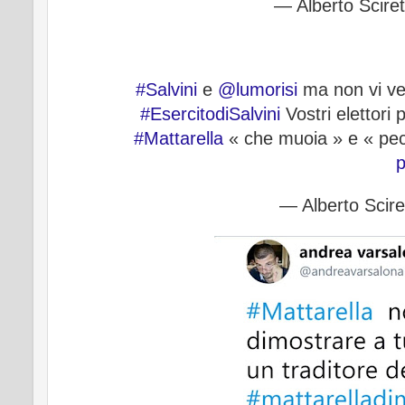
— Alberto Scire
#Salvini
e
@lumorisi
ma non vi ver
#EsercitodiSalvini
Vostri elettori
#Mattarella
« che muoia » e « pecc
p
— Alberto Scire