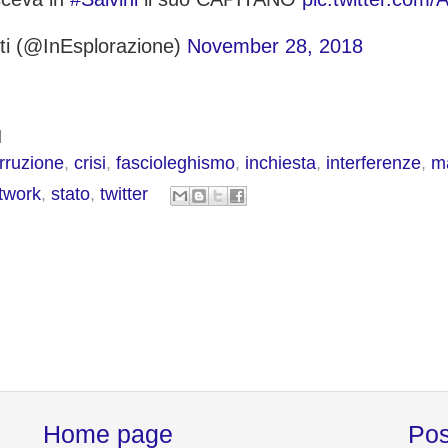
tti (@InEsplorazione)
November 28, 2018
rruzione
,
crisi
,
fascioleghismo
,
inchiesta
,
interferenze
,
m
etwork
,
stato
,
twitter
Home page
Pos