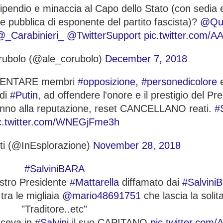
vilipendio e minaccia al Capo dello Stato (con sedia e
e pubblica di esponente del partito fascista)?
@Qui
@_Carabinieri_
@TwitterSupport
pic.twitter.com/A
rubolo (@ale_corubolo)
December 7, 2018
NNIENTARE membri
#opposizione
,
#personedicolore
di
#Putin
, ad offendere l'onore e il prestigio del Pr
danno alla reputazione, reset CANCELLANO reati.
#
c.twitter.com/WNEGjFme3h
tti (@InEsplorazione)
November 28, 2018
#SalviniBARA
ostro Presidente
#Mattarella
diffamato dai
#Salvini
tra le migliaia
@mario48691751
che lascia la solit
"Traditore..etc"
sceva in
#Salvini
il suo CAPITANO
pic.twitter.com