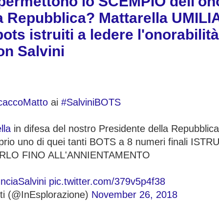
 permettono lo SCEMPIO dell'ono
la Repubblica? Mattarella UMILI
s istruiti a ledere l'onorabilit
on Salvini
caccoMatto
ai
#SalviniBOTS
lla
in difesa del nostro Presidente della Repubblic
 uno di quei tanti BOTS a 8 numeri finali ISTR
RLO FINO ALL'ANNIENTAMENTO
ciaSalvini
pic.twitter.com/379v5p4f38
tti (@InEsplorazione)
November 26, 2018