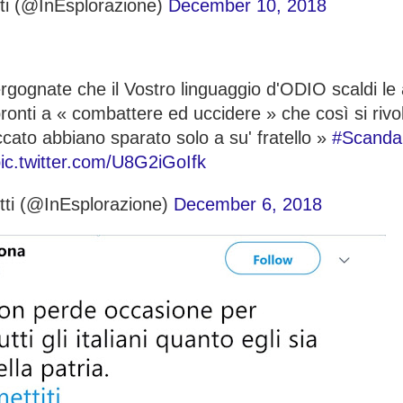
tti (@InEsplorazione)
December 10, 2018
gognate che il Vostro linguaggio d'ODIO scaldi le 
 pronti a « combattere ed uccidere » che così si riv
ato abbiano sparato solo a su' fratello »
#Scandal
ic.twitter.com/U8G2iGoIfk
tti (@InEsplorazione)
December 6, 2018