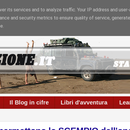
er its services and to analyze traffic. Your IP address and user
ance and security metrics to ensure quality of service, generat
26
Il blog è in onda da
6956 giorni
con
711
articoli
e
586
e.
Il Blog in cifre
Libri d'avventura
Lea