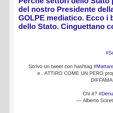
Perchè settori dello Stato
del nostro Presidente del
GOLPE mediatico. Ecco i bot
dello Stato. Cinguettano c
#S
Scrivo un tweet con hashtag
#Mattare
e.. ATTIRO COME UN PERO proprio
DIFFAMA
Chi è?
#Denun
— Alberto Scire