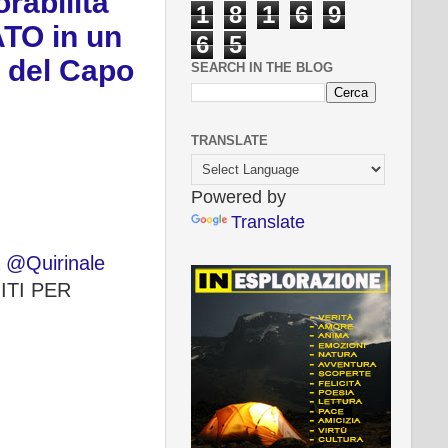
rabilità
1
8
1
6
9
ATO in un
6
5
à del Capo
SEARCH IN THE BLOG
TRANSLATE
Powered by
Translate
a
@Quirinale
UITI PER