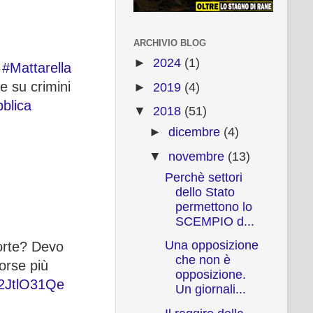
ARCHIVIO BLOG
►
2024
(1)
e
#Mattarella
e su crimini
►
2019
(4)
blica
▼
2018
(51)
►
dicembre
(4)
▼
novembre
(13)
Perchè settori
dello Stato
permettono lo
SCEMPIO d...
Una opposizione
orte? Devo
che non è
rse più
opposizione.
/a2JtlO31Qe
Un giornali...