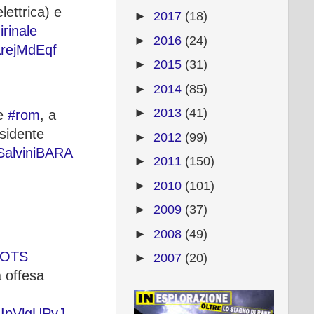
lettrica) e
►
2017
(18)
rinale
►
2016
(24)
ArejMdEqf
►
2015
(31)
►
2014
(85)
►
2013
(41)
e
#rom
, a
esidente
►
2012
(99)
SalviniBARA
►
2011
(150)
►
2010
(101)
►
2009
(37)
►
2008
(49)
BOTS
►
2007
(20)
a offesa
/AIpVlgUPyJ