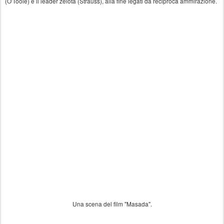
(O'Toole) e il leader zelota (Strauss), alla fine legati da reciproca ammirazione.
Una scena del film "Masada".