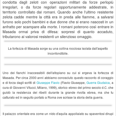
condotta dagli zeloti con operazioni militari da forze perlopiù
irregolari, o da forze regolari opportunamente addestrate, in
territorio controllato dai romani. Quando anche l'ultimo resistente
zelota cadde mentre la città era in preda alle fiamme, a salvarsi
furono solo pochi bambini e due donne che si erano nascosti in un
anfratto per scampare alla morte. I romani poterono così entrare in
Masada ormai priva di difesa: sorpresi di quanto accaduto,
tributarono ai valorosi resistenti un silenzioso omaggio.
La fortezza di Masada sorge su una collina rocciosa isolata dall'aspetto
inconfondibile.
Uno dei fianchi inaccessibili dell'altopiano su cui si ergeva la fortezza di
Masada. Per circa 2000 anni abbiamo conosciuto questo racconto di coraggio
e di forza dagli scritti di
Giuseppe Flavio
(Flavio Giuseppe,
Guerra Giudaica
, a
cura di Giovanni Vitucci, Milano, 1999), storico ebreo del primo secolo d.C. che
guidò la resistenza dei ribelli durante la grande rivolta ebrea, ma che fu
catturato ed in seguito portato a Roma ove scrisse la storia della guerra.
Il palazzo orientale era come un nido d'aquila appollaiato su spaventosi dirupi