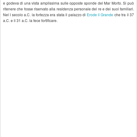
e godeva di una vista amplissima sulle opposte sponde del Mar Morto. Si può
ritenere che fosse riservato alla residenza personale del re e dei suoi familiari.
Nel I secolo a.C. la fortezza era stata il palazzo di
Erode il Grande
che tra il 37
a.C. e il 31 a.C. la fece fortificare.