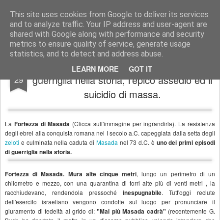
In esplorazione oltre lo stagno di rane
Blog antifascista in esplorazione che ha scelto la rivoluzione. Solo mettendo in viaggio la propria anima si evita che essa, annoiata, abbandoni il proprio corpo. Il vero nucleo dello spirito vitale di una persona è la passione per l'avventura.
This site uses cookies from Google to deliver its services
and to analyze traffic. Your IP address and user-agent are
Pages
shared with Google along with performance and security
metrics to ensure quality of service, generate usage
statistics, and to detect and address abuse.
La fortezza di Masada: le prime forme di
MAY
LEARN MORE
GOT IT
guerriglia nella storia, l'epico assedio ed il
29
suicidio di massa.
La
(Clicca sull'immagine per ingrandirla). La resistenza
Fortezza di Masada
degli ebrei alla conquista romana nel I secolo a.C. capeggiata dalla setta degli
zeloti
e culminata nella caduta di
Masada
nel 73 d.C. è
uno dei primi episodi
di guerriglia nella storia.
, lungo un perimetro di un
Fortezza di Masada. Mura alte cinque metri
chilometro e mezzo, con una quarantina di torri alte più di venti metri , la
racchiudevano, rendendola pressoché
. Tutt'oggi reclute
inespugnabile
dell'esercito israeliano vengono condotte sul luogo per pronunciare il
giuramento di fedeltà al grido di:
(recentemente G.
"Mai più Masada cadrà"