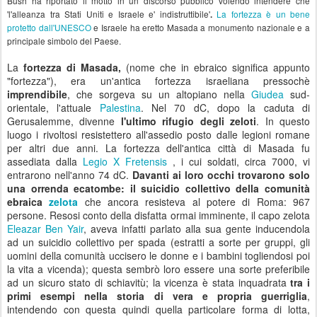
Bush ha riportato il motto in un discorso pubblico volendo intendere che
'l'alleanza tra Stati Uniti e Israele e' indistruttibile'
La fortezza è un bene
.
protetto dall'UNESCO
e Israele ha eretto Masada a monumento nazionale e a
principale simbolo del Paese.
---
La
fortezza di Masada,
(nome che in ebraico significa appunto
"fortezza"), era un'antica fortezza israeliana pressochè
imprendibile
, che sorgeva su un altopiano nella
Giudea
sud-
orientale, l'attuale
Palestina
. Nel 70 dC, dopo la caduta di
Gerusalemme, divenne
l'ultimo rifugio degli zeloti
. In questo
luogo i rivoltosi resistettero all'assedio posto dalle legioni romane
per altri due anni. La fortezza dell'antica città di Masada fu
assediata dalla
Legio X Fretensis
, i cui soldati, circa 7000, vi
entrarono nell'anno 74 dC.
Davanti ai loro occhi trovarono solo
una orrenda ecatombe: il suicidio collettivo della comunità
ebraica
zelota
che ancora resisteva al potere di Roma: 967
persone. Resosi conto della disfatta ormai imminente, il capo zelota
Eleazar Ben Yair
, aveva infatti parlato alla sua gente inducendola
ad un suicidio collettivo per spada (estratti a sorte per gruppi, gli
uomini della comunità uccisero le donne e i bambini togliendosi poi
la vita a vicenda); questa sembrò loro essere una sorte preferibile
ad un sicuro stato di schiavitù; la vicenza è stata inquadrata
tra i
primi esempi nella storia di vera e propria guerriglia
,
intendendo con questa quindi quella particolare forma di lotta,