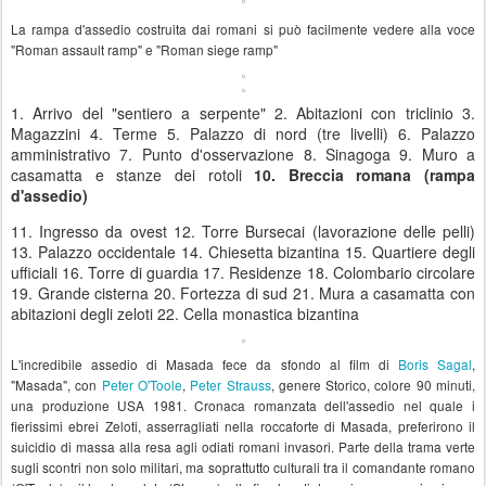
La rampa d'assedio costruita dai romani si può facilmente vedere alla voce
"Roman assault ramp" e "Roman siege ramp"
1. Arrivo del "sentiero a serpente" 2. Abitazioni con triclinio 3.
Magazzini 4. Terme 5. Palazzo di nord (tre livelli) 6. Palazzo
amministrativo 7. Punto d'osservazione 8. Sinagoga 9. Muro a
casamatta e stanze dei rotoli
10. Breccia romana (rampa
d'assedio)
11. Ingresso da ovest 12. Torre Bursecai (lavorazione delle pelli)
13. Palazzo occidentale 14. Chiesetta bizantina 15. Quartiere degli
ufficiali 16. Torre di guardia 17. Residenze 18. Colombario circolare
19. Grande cisterna 20. Fortezza di sud 21. Mura a casamatta con
abitazioni degli zeloti 22. Cella monastica bizantina
L'incredibile assedio di Masada fece da sfondo al film di
Boris Sagal
,
"Masada", con
Peter O'Toole
,
Peter Strauss
, genere Storico, colore 90 minuti,
una produzione USA 1981. Cronaca romanzata dell'assedio nel quale i
fierissimi ebrei Zeloti, asserragliati nella roccaforte di Masada, preferirono il
suicidio di massa alla resa agli odiati romani invasori. Parte della trama verte
sugli scontri non solo militari, ma soprattutto culturali tra il comandante romano