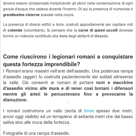
doveva essere compensata moliplicando gli sforzi nella conservazione di ogni
goccia d'acqua che cadeva durante l'inverno. Di qui la presenza di numerose e
scavate nella roccia.
grandissime cisterne
La presenza di diversi edifici a torre, costruiti appositamente per ospitare nidi
di
(columbaria), fa pensare che la
dovesse
colombe
carne di questi uccelli
fornire un notevole contributo alla dieta degli abitanti di Masada.
------
Come riuscirono i legionari romani a conquistare
questa fortezza imprendibile?
I Romani erano maestri nell'arte dell'assedio. Una poderosa rampa
d'assedio (agger) fu costruita pazientemente dai soldati attraverso
la valle. Ciò consentì ai romani di portare
torri e macchine
d'assedio vicino alle mura e di tener così lontani i difensori
mentre gli arieti le percuotevano fino a provocarne la
distruzione.
I romani costruirono un vallo (sorta di
limes
spesso due metri,
ancor oggi visibile) ed un terrapieno di settanta metri che dal basso
saliva sino alle mura della fortezza.
Fotografia di una rampa d'assedio.